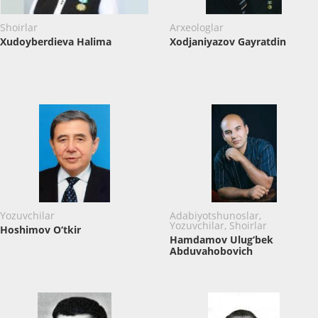
Shoirlar
Arxeologlar
Xudoyberdieva Halima
Xodjaniyazov Gayratdin
Yozuvchilar
Adabiyotshunoslar,
Yozuvchilar, Shoirlar
Hoshimov O‘tkir
Hamdamov Ulug‘bek
Abduvahobovich