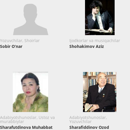
Yozuvchilar, Shoirlar
Ijodkorlar va musiqachilar
Sobir O‘nar
Shohakimov Aziz
Adabiyotshunoslar, Ustoz va
Adabiyotshunoslar,
murabbiylar
Yozuvchilar
Sharafutdinova Muhabbat
Sharafiddinov Ozod