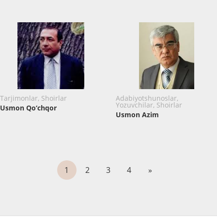
Tarjimonlar, Shoirlar
Adabiyotshunoslar,
Yozuvchilar, Shoirlar
Usmon Qo‘chqor
Usmon Azim
1
2
3
4
»