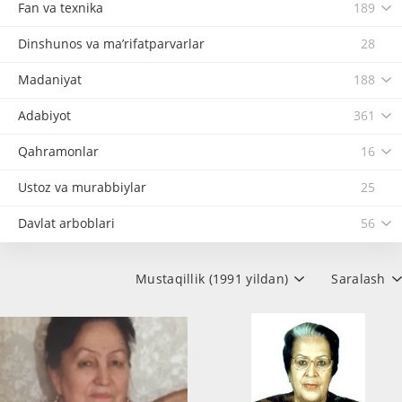
Fan va texnika
189
Dinshunos va ma’rifatparvarlar
28
Madaniyat
188
Adabiyot
361
Qahramonlar
16
Ustoz va murabbiylar
25
Davlat arboblari
56
Mustaqillik (1991 yildan)
Saralash