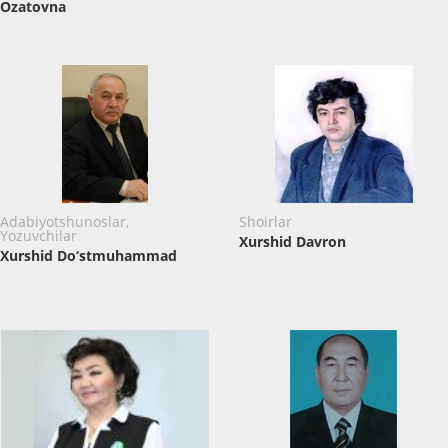
Ozatovna
Adabiyotshunoslar,
Shoirlar
Yozuvchilar
Xurshid Davron
Xurshid Do‘stmuhammad