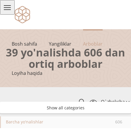
Bosh sahifa
Yangiliklar
Arboblar
39 yo'nalishda 606 dan
ortiq arboblar
Loyiha haqida
O`zbekcha
Show all categories
Barcha yo'nalishlar
606