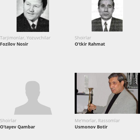
Tarjimonlar, Yozuvchilar
Shoirlar
Fozilov Nosir
O‘tkir Rahmat
Shoirlar
Me’morlar, Rassomlar
O‘tayev Qambar
Usmonov Botir