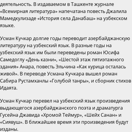
деятельность. В издаваемом в Ташкенте журнале
«Всемирная литература» напечатана повесть Джалила
Мамедкулизаде «История села Данабаш» на узбекском
языке.
Усман Кучкар долгие годы переводит азербайджанскую
литературу на узбекский язык. В разные годы на
узбекский язык им были переведены роман Юсифа
Самедоглу «День казни», «Шестой этаж пятиэтажного
здания» Анара, повесть Эльчина «Как курица осталась
живой». В переводе Усмана Кучкара вышел роман
Сабира Рустамханлы «Голубой танры», и сборник стихов
Идаята.
Усман Кучкар перевел на узбекский язык произведения
выдающегося азербайджанского поэта и драматурга
Гусейна Джавида «Хромой Теймур», «Шейх Санан» и
«Сиявуш». В ближайшее время эти произведения будут
изданы.