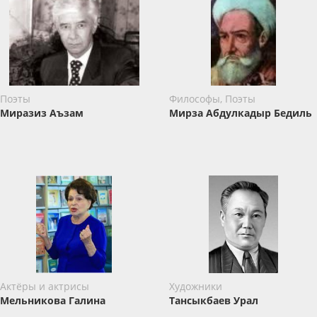
Поэты
Философы, Поэты
Миразиз Аъзам
Мирза Абдулкадыр Бедиль
Актёры и актрисы
Художники
Мельникова Галина
Тансыкбаев Урал