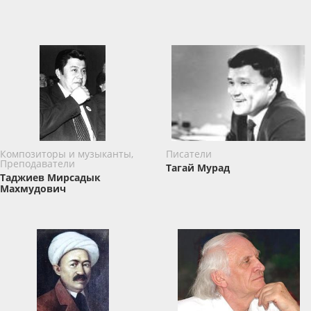
Композиторы и музыканты,
Писатели
Преподаватели
Тагай Мурад
Таджиев Мирсадык
Махмудович