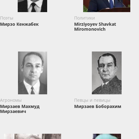
Поэты
Политики
Мирзо Кенжабек
Mirziyoyev Shavkat
Miromonovich
Агрономы
Певцы и певицы
Мирзаев Махмуд
Мирзаев Боборахим
Мирзаевич