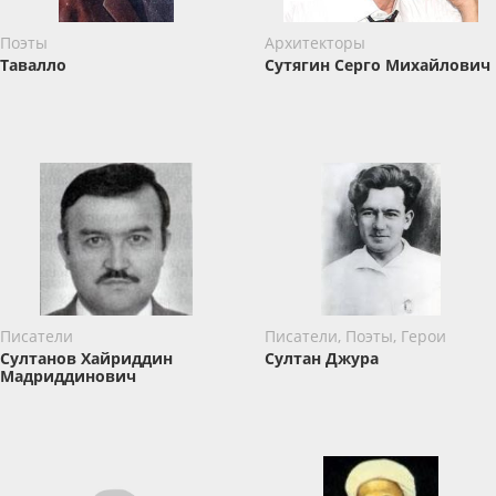
Поэты
Архитекторы
Тавалло
Сутягин Серго Михайлович
Писатели
Писатели, Поэты, Герои
Султанов Хайриддин
Султан Джура
Мадриддинович