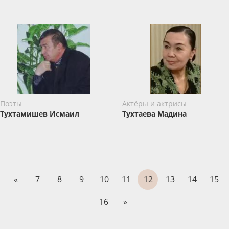
Поэты
Актёры и актрисы
Тухтамишев Исмаил
Тухтаева Мадина
«
7
8
9
10
11
12
13
14
15
16
»