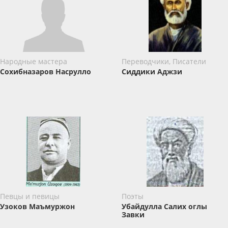
Народные мастера
Переводчики, Писатели
Сохибназаров Насрулло
Сиддики Аджзи
Певцы и певицы
Поэты
Узоков Маъмуржон
Убайдулла Салих оглы
Завки