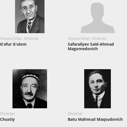
Yozuvchilar, Shoirlar
Yozuvchilar, Shoirlar
G‘afur G‘ulom
Safaraliyev Said-Ahmad
Magomedovich
Shoirlar
Shoirlar
Chustiy
Batu Mahmud Maqsudovich