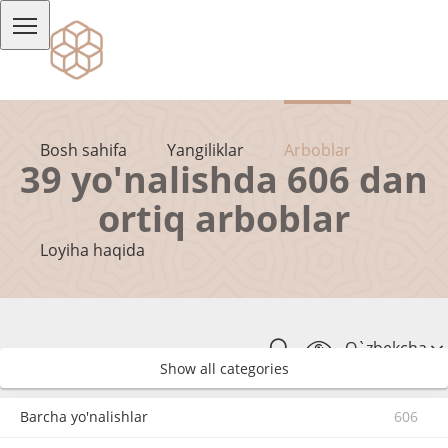
Bosh sahifa
Yangiliklar
Arboblar
39 yo'nalishda 606 dan
ortiq arboblar
Loyiha haqida
O`zbekcha
Show all categories
Barcha yo'nalishlar
606