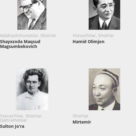
Adabiyotshunoslar, Shoirlar
Yozuvchilar, Shoirlar
Shayxzoda Maqsud
Hamid Olimjon
Magsumbekovich
Yozuvchilar, Shoirlar,
Shoirlar
Qahramonlar
Mirtemir
Sulton Jo‘ra