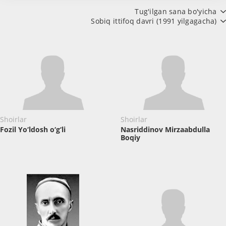
Tug'ilgan sana bo'yicha
Sobiq ittifoq davri (1991 yilgagacha)
Shoirlar
Shoirlar
Fozil Yo‘ldosh o‘g‘li
Nasriddinov ​Mirzaabdulla
Boqiy