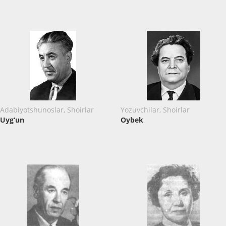
Adabiyotshunoslar, Shoirlar
Yozuvchilar, Shoirlar
Uyg‘un
Oybek