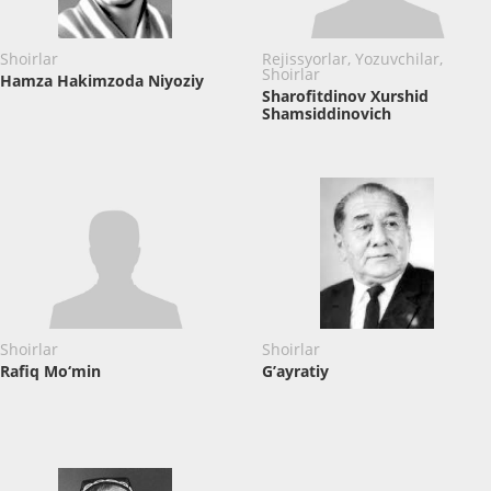
Shoirlar
Rejissyorlar, Yozuvchilar,
Shoirlar
Hamza Hakimzoda Niyoziy
Sharofitdinov Xurshid
Shamsiddinovich
Shoirlar
Shoirlar
Rafiq Mo‘min
G’ayratiy