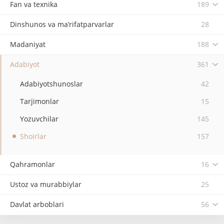
Fan va texnika
189
Dinshunos va ma’rifatparvarlar
28
Madaniyat
188
Adabiyot
361
Adabiyotshunoslar
42
Tarjimonlar
15
Yozuvchilar
145
Shoirlar
157
Qahramonlar
16
Ustoz va murabbiylar
25
Davlat arboblari
56