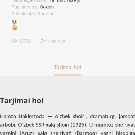
Vafot etgan sana:
18 mart 1929 yil
Tug'ilgan joy:
Qo‘qon
Yo'nalishlar: Shoirlar
63732
Ulashish
Tarjimai hol
Tarjimai hol
Hamza Hakimzoda — o‘zbek shoiri, dramaturg, jamoat
arbobi, O‘zbek SSR xalq shoiri (1926). U mumtoz she’riyat
vaznini (Aruz) xalq she’riyati (Barmoq) vazni hisobiga