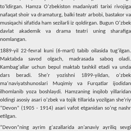
to‘ldirgan. Hamza O‘zbekiston madaniyati tarixi rivojiga
nafaqat shoir va dramaturg, balki teatr arbobi, bastakor va
musiqachi sifatida ham sezilarli iz qoldirgan. Bugun O‘zbek
davlat akademik va drama teatri uning sharafiga
nomlangan.
1889-yil 22-fevral kuni (6-mart) tabib oilasida tug‘ilgan.
Maktabda savod olgach, madrasada saboq oladi.
Kambag‘allar uchun bepul maktab tashkil etadi va unda
dars beradi. She’r yozishni 1899-yildan, o‘zbek
ma’naviyatshunoslari Muqimiy va Furqatlar ijodidan
ilhomlanib yoza boshlaydi. Hamzaning inqilob yillaridan
oldingi asosiy asari o‘zbek va tojik tillarida yozilgan she’riy
“Devon” (1905 - 1914) asari vafot etganidan so‘ng nashr
etilgan.
“Devon”ning ayrim g‘azallarida an’anaviy ayriliq sevgi