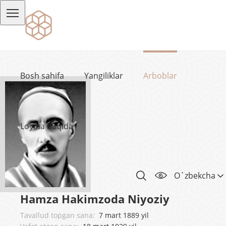
Bosh sahifa
Yangiliklar
Arboblar
Loyiha haqida
O`zbekcha
Hamza Hakimzoda Niyoziy
Tavallud topgan sana:
7 mart 1889 yil