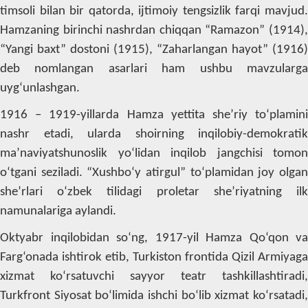
timsoli bilan bir qatorda, ijtimoiy tengsizlik farqi mavjud.
Hamzaning birinchi nashrdan chiqqan “Ramazon” (1914),
“Yangi baxt” dostoni (1915), “Zaharlangan hayot” (1916)
deb nomlangan asarlari ham ushbu mavzularga
uyg‘unlashgan.
1916 – 1919-yillarda Hamza yettita she’riy to‘plamini
nashr etadi, ularda shoirning inqilobiy-demokratik
ma’naviyatshunoslik yo‘lidan inqilob jangchisi tomon
o‘tgani seziladi. “Xushbo‘y atirgul” to‘plamidan joy olgan
she’rlari o‘zbek tilidagi proletar she’riyatning ilk
namunalariga aylandi.
Oktyabr inqilobidan so‘ng, 1917-yil Hamza Qo‘qon va
Farg‘onada ishtirok etib, Turkiston frontida Qizil Armiyaga
xizmat ko‘rsatuvchi sayyor teatr tashkillashtiradi,
Turkfront Siyosat bo‘limida ishchi bo‘lib xizmat ko‘rsatadi,