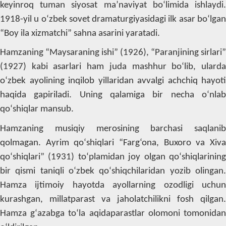
keyinroq tuman siyosat ma’naviyat bo‘limida ishlaydi.
1918-yil u o‘zbek sovet dramaturgiyasidagi ilk asar bo‘lgan
“Boy ila xizmatchi” sahna asarini yaratadi.
Hamzaning “Maysaraning ishi” (1926), “Paranjining sirlari”
(1927) kabi asarlari ham juda mashhur bo‘lib, ularda
o‘zbek ayolining inqilob yillaridan avvalgi achchiq hayoti
haqida gapiriladi. Uning qalamiga bir necha o‘nlab
qo‘shiqlar mansub.
Hamzaning musiqiy merosining barchasi saqlanib
qolmagan. Ayrim qo‘shiqlari “Farg‘ona, Buxoro va Xiva
qo‘shiqlari” (1931) to‘plamidan joy olgan qo‘shiqlarining
bir qismi taniqli o‘zbek qo‘shiqchilaridan yozib olingan.
Hamza ijtimoiy hayotda ayollarning ozodligi uchun
kurashgan, millatparast va jaholatchilikni fosh qilgan.
Hamza g‘azabga to‘la aqidaparastlar olomoni tomonidan