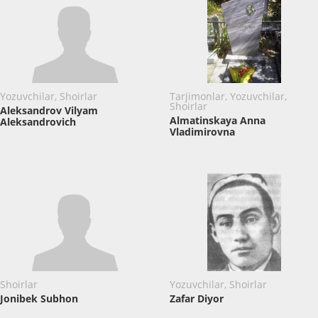
Yozuvchilar, Shoirlar
Tarjimonlar, Yozuvchilar,
Shoirlar
Aleksandrov Vilyam
Almatinskaya Anna
Aleksandrovich
Vladimirovna
Shoirlar
Yozuvchilar, Shoirlar
Jonibek Subhon
Zafar Diyor