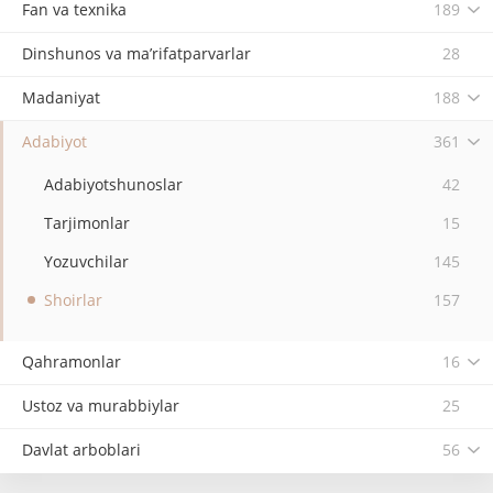
Fan va texnika
189
Dinshunos va ma’rifatparvarlar
28
Madaniyat
188
Adabiyot
361
Adabiyotshunoslar
42
Tarjimonlar
15
Yozuvchilar
145
Shoirlar
157
Qahramonlar
16
Ustoz va murabbiylar
25
Davlat arboblari
56