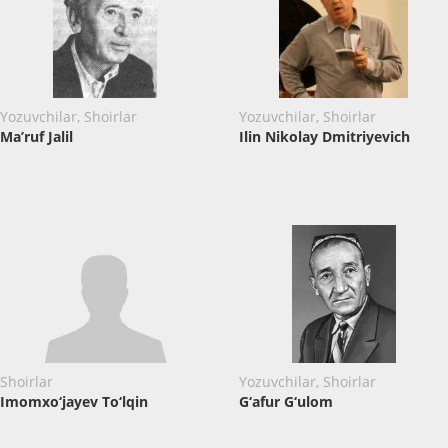
Yozuvchilar, Shoirlar
Yozuvchilar, Shoirlar
Ma’ruf Jalil
Ilin Nikolay Dmitriyevich
Shoirlar
Yozuvchilar, Shoirlar
Imomxo‘jayev To‘lqin
G‘afur G‘ulom