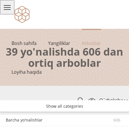
Bosh sahifa
Yangiliklar
Arboblar
39 yo'nalishda 606 dan
ortiq arboblar
Loyiha haqida
O`zbekcha
Show all categories
Barcha yo'nalishlar
606