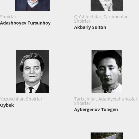
Shoirlar
Qo‘shiqchilar, Tarjimonlar,
Shoirlar
Adashboyev Tursunboy
Akbariy Sulton
Yozuvchilar, Shoirlar
Tarixchilar, Adabiyotshunoslar,
Shoirlar
Oybek
Aybergenov Tolegen