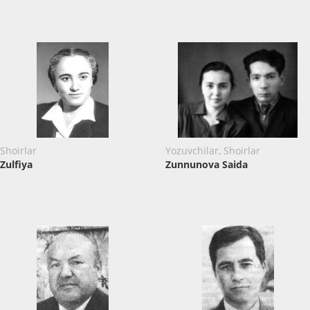
Shoirlar
Yozuvchilar, Shoirlar
Zulfiya
Zunnunova Saida