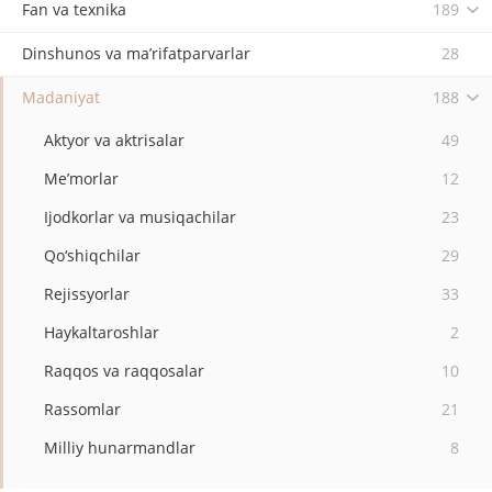
Fan va texnika
189
Dinshunos va ma’rifatparvarlar
28
Madaniyat
188
Aktyor va aktrisalar
49
Me’morlar
12
Ijodkorlar va musiqachilar
23
Qo‘shiqchilar
29
Rejissyorlar
33
Haykaltaroshlar
2
Raqqos va raqqosalar
10
Rassomlar
21
Milliy hunarmandlar
8