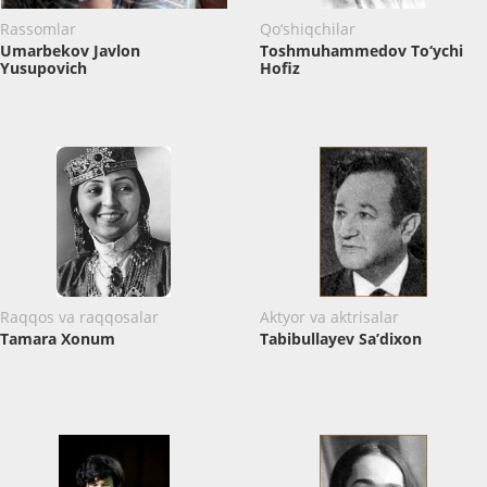
Rassomlar
Qo‘shiqchilar
Umarbekov Javlon
Toshmuhammedov To‘ychi
Yusupovich
Hofiz
Raqqos va raqqosalar
Aktyor va aktrisalar
Tamara Xonum
Tabibullayev Sa’dixon