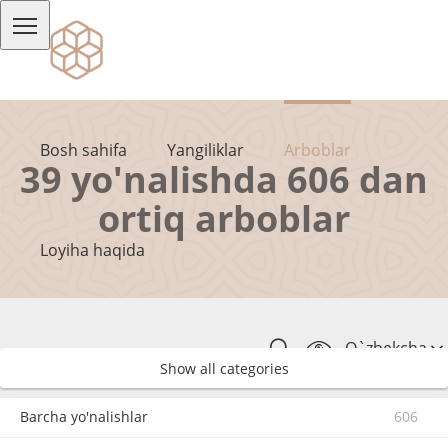
Bosh sahifa
Yangiliklar
Arboblar
39 yo'nalishda 606 dan
ortiq arboblar
Loyiha haqida
O`zbekcha
Show all categories
Barcha yo'nalishlar
606