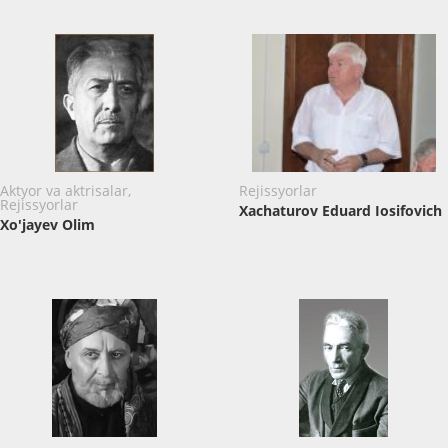
Aktyor va aktrisalar,
Rejissyorlar
Rejissyorlar
Xachaturov Eduard Iosifovich
Xo'jayev Olim