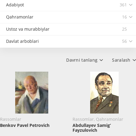
Adabiyot
361
Qahramonlar
16
Ustoz va murabbiylar
25
Davlat arboblari
56
Davrni tanlang
Saralash
Rassomlar
Rassomlar, Qahramonlar
Benkov Pavel Petrovich
Abdullayev Samig‘
Fayzulovich