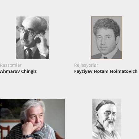
Rassomlar
Rejissyorlar
Ahmarov Chingiz
Fayziyev Hotam Holmatovich