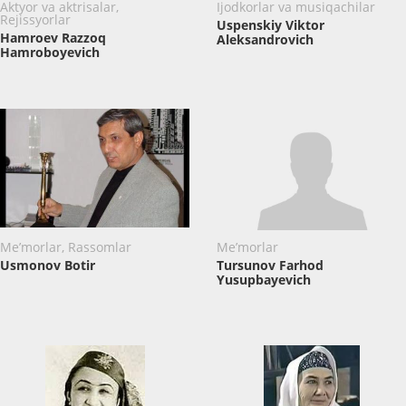
Aktyor va aktrisalar,
Ijodkorlar va musiqachilar
Rejissyorlar
Uspenskiy Viktor
Hamroev Razzoq
Aleksandrovich
Hamroboyevich
Me’morlar, Rassomlar
Me’morlar
Usmonov Botir
Tursunov Farhod
Yusupbayevich