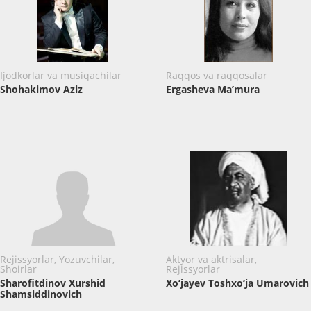
Ijodkorlar va musiqachilar
Raqqos va raqqosalar
Shohakimov Aziz
Ergasheva Ma’mura
Rejissyorlar, Yozuvchilar,
Aktyor va aktrisalar,
Shoirlar
Rejissyorlar
Sharofitdinov Xurshid
Xo‘jayev Toshxo‘ja Umarovich
Shamsiddinovich