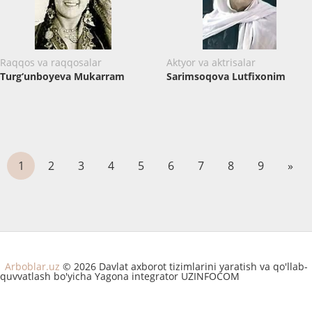
Raqqos va raqqosalar
Aktyor va aktrisalar
Turg‘unboyeva Mukarram
Sarimsoqova Lutfixonim
1
2
3
4
5
6
7
8
9
»
Arboblar.uz
© 2026 Davlat axborot tizimlarini yaratish va qo'llab-
quvvatlash bo'yicha Yagona integrator UZINFOCOM