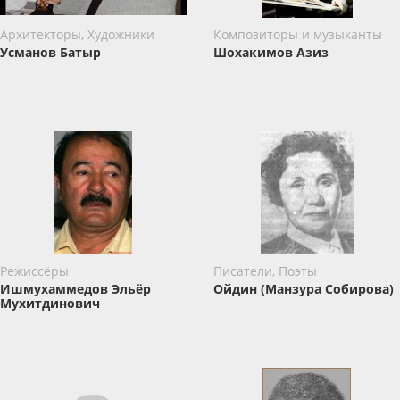
Архитекторы, Художники
Композиторы и музыканты
Усманов Батыр
Шохакимов Азиз
Режиссёры
Писатели, Поэты
Ишмухаммедов Эльёр
Ойдин (Манзура Собирова)
Мухитдинович