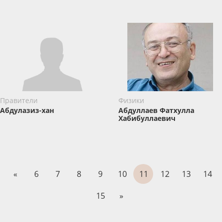
Правители
Физики
Абдулазиз-хан
Абдуллаев Фатхулла
Хабибуллаевич
«
6
7
8
9
10
11
12
13
14
15
»