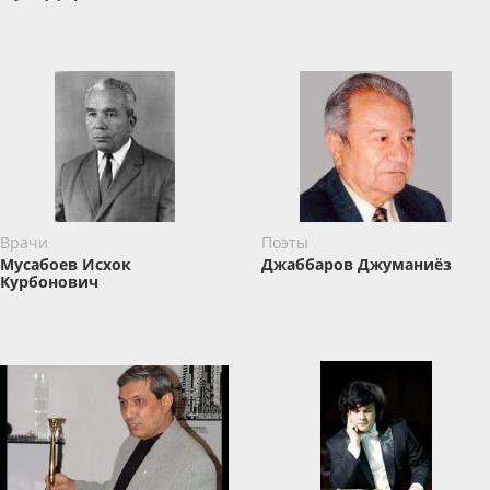
Врачи
Поэты
Мусабоев Исхок
Джаббаров Джуманиёз
Курбонович