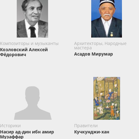
Композиторы и музыканты
Архитекторы, Народные
мастера
Козловский Алексей
Асадов Мирумар
Фёдорович
Историки
Правители
Насир ад-дин ибн амир
Кучкунджи-хан
Музаффар