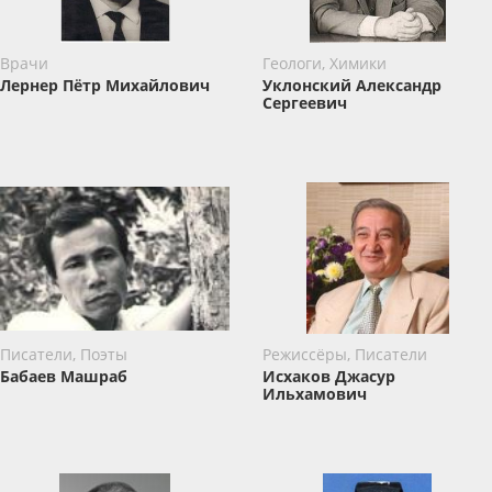
Врачи
Геологи, Химики
Лернер Пётр Михайлович
Уклонский Александр
Сергеевич
Писатели, Поэты
Режиссёры, Писатели
Бабаев Машраб
Исхаков Джасур
Ильхамович