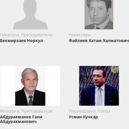
Писатели, Преподаватели
Режиссёры
Бекмирзаев Норкул
Файзиев Хатам Халматович
Филологи, Преподаватели
Переводчики, Поэты
Абдурахманов Гани
Усман Кучкар
Абдурахманович