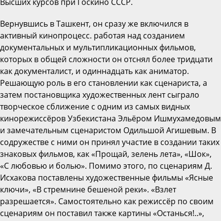
Высших курсов при Госкино СССР.
Вернувшись в Ташкент, он сразу же включился в
активный кинопроцесс. работая над созданием
документальных и мультипликационных фильмов,
которых в общей сложности он отснял более тридцати
как документалист, и одиннадцать как аниматор.
Решающую роль в его становлении как сценариста, а
затем постановщика художественных лент сыграло
творческое сближение с одним из самых видных
кинорежиссёров Узбекистана Эльёром Ишмухамедовым
и замечательным сценаристом Одильшой Агишевым. В
содружестве с ними он принял участие в создании таких
знаковых фильмов, как «Прощай, зелень лета», «Шок»,
«С любовью и болью». Помимо этого, по сценариям Д.
Исхакова поставлены художественные фильмы «Ясные
ключи», «В стремнине бешеной реки». «Взлет
разрешается». Самостоятельно как режиссёр по своим
сценариям он поставил также картины «Останься!..»,