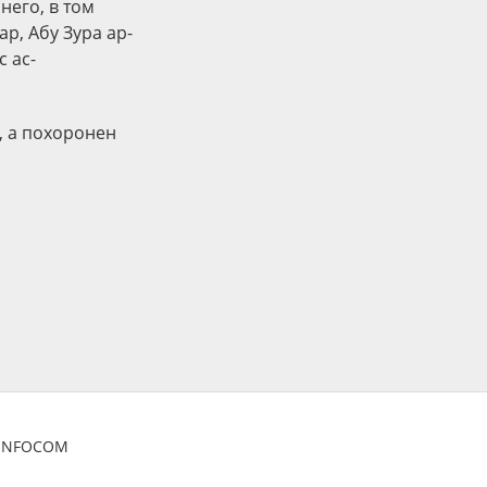
него, в том
р, Абу Зура ар-
с ас-
и, а похоронен
ZINFOCOM