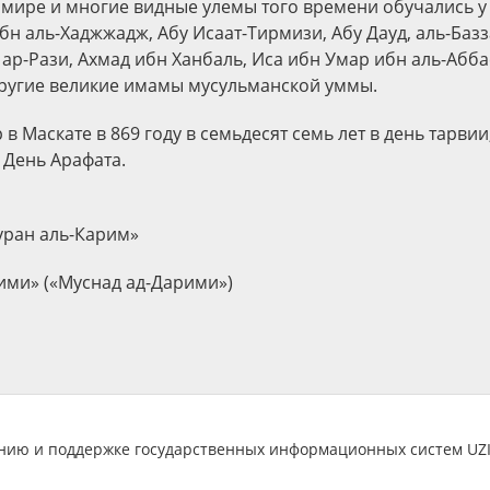
мире и многие видные улемы того времени обучались у 
н аль-Хаджжадж, Абу Исаат-Тирмизи, Абу Дауд, аль-Базза
 ар-Рази, Ахмад ибн Ханбаль, Иса ибн Умар ибн аль-Абба
ругие великие имамы мусульманской уммы.
в Маскате в 869 году в семьдесят семь лет в день тарви
 День Арафата.
Куран аль-Карим»
рими» («Муснад ад-Дарими»)
анию и поддержке государственных информационных систем U