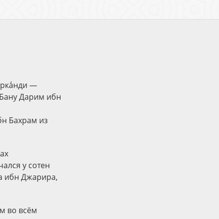
арка́нди —
 Бану Дарим ибн
бн Бахрам из
рах
чался у сотен
а ибн Джарира,
м во всём