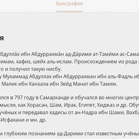
Биография
я
Абдулла́х ибн Абдуррахма́н ад-Да́рими ат-Тами́ми ас-Сам
, имам, хафиз, шейх аль-ислам. Происхождением из рода
го и получил такую нисбу.
у Мухаммад Абдуллах ибн Абдуррахман ибн аль-Фадль и
 Малик ибн Ханзала ибн Зейд Манат ибн Тамим.
лся в 797 году в Самарканде и обучался во многих цент
ысли, как Хорасан, Шам, Ирак, Египет, Хиджаз и др. Обу
учёных и передавал хадисы от ан-Надра ибн Шами, Вахб
Исфахани и мн. др.
м глубоким познаниям ад-Дарими стал известным учёны