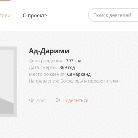
тели
О проекте
Ад-Дарими
День рождения:
797 год
Дата смерти:
869 год
Место рождения:
Самарканд
Направления: Богословы и просветители
7354
Поделиться