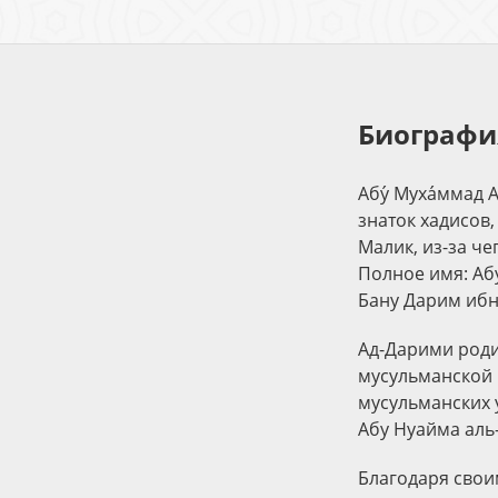
Биографи
Абу́ Муха́ммад 
знаток хадисов
Малик, из-за че
Полное имя: Аб
Бану Дарим ибн
Ад-Дарими роди
мусульманской м
мусульманских 
Абу Нуайма аль-
Благодаря свои