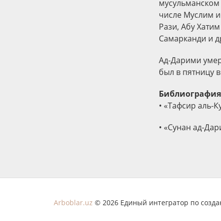
мусульманском 
числе Муслим иб
Рази, Абу Хатим
Самарканди и д
Ад-Дарими умер 
был в пятницу в
Библиография
• «Тафсир аль-
• «Сунан ад-Да
Arboblar.uz
© 2026 Единый интегратор по созд