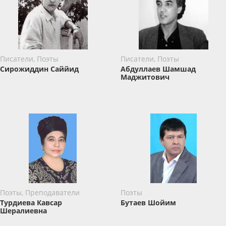
Писатели, Поэты
Писатели, Поэты
Сирожиддин Саййид
Абдуллаев Шамшад
Маджитович
Поэты, Преподаватели
Поэты
Турдиева Кавсар
Бутаев Шойим
Шералиевна