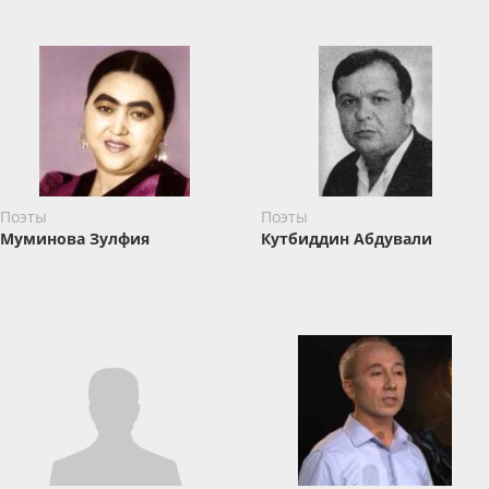
Поэты
Поэты
Муминова Зулфия
Кутбиддин Абдували