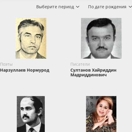
Выберите период
По дате рождения
Поэты
Писатели
Нарзуллаев Нормурод
Султанов Хайриддин
Мадриддинович