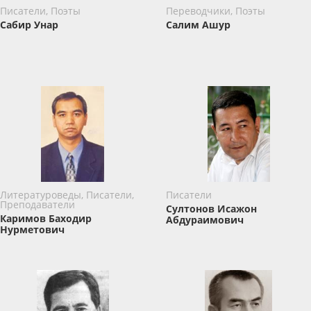
Писатели, Поэты
Переводчики, Поэты
Сабир Унар
Салим Ашур
Литературоведы, Писатели,
Писатели
Преподаватели
Султонов Исажон
Каримов Баxодир
Абдураимович
Нурметович