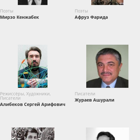
Поэты
Поэты
Мирзо Кенжабек
Афруз Фарида
Режиссёры, Художники,
Писатели
Писатели
Жураев Ашурали
Алибеков Сергей Арифович