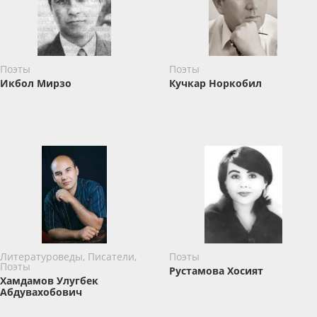
Поэты
Поэты
Икбол Мирзо
Кучкар Норкобил
Литературоведы, Писатели,
Поэты
Поэты
Рустамова Хосият
Хамдамов Улугбек
Абдувахобович