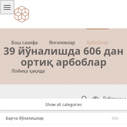
Бош сахифа
Янгиликлар
Арбоблар
39 йўналишда 606 дан
ортиқ арбоблар
Лойиҳа ҳақида
Ўзбекча
Show all categories
Барча йўналишлар
606