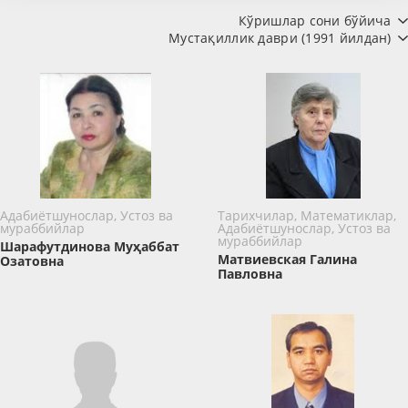
Кўришлар сони бўйича
Мустақиллик даври (1991 йилдан)
Адабиётшунослар, Устоз ва
Тарихчилар, Математиклар,
мураббийлар
Адабиётшунослар, Устоз ва
мураббийлар
Шарафутдинова Муҳаббат
Матвиевская Галина
Озатовна
Павловна