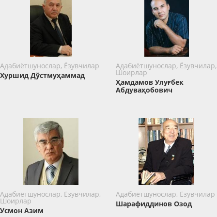
Адабиётшунослар, Ёзувчилар
Адабиётшунослар, Ёзувчилар,
Шоирлар
Хуршид Дўстмуҳаммад
Ҳамдамов Улуғбек
Абдуваҳобович
Адабиётшунослар, Ёзувчилар,
Адабиётшунослар, Ёзувчилар
Шоирлар
Шарафиддинов Озод
Усмон Азим