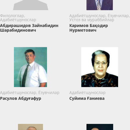
Филологлар,
Адабиётшунослар, Ёзувчилар,
Адабиётшунослар
Устоз ва мураббийлар
Абдирашидов Зайнабидин
Каримов Баҳодир
Шарабидинович
Нурметович
Адабиётшунослар, Ёзувчилар
Адабиётшунослар
Расулов Абдуғафур
Суйима Ғаниева