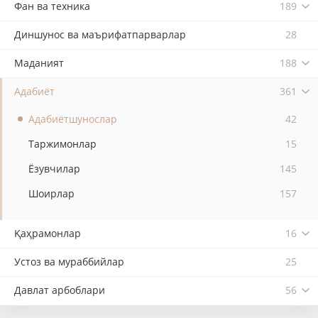
Фан ва техника
189
Диншунос ва маърифатпарварлар
28
Маданият
188
Адабиёт
361
Адабиётшунослар
42
Таржимонлар
15
Ёзувчилар
145
Шоирлар
157
Қаҳрамонлар
16
Устоз ва мураббийлар
25
Давлат арбоблари
56