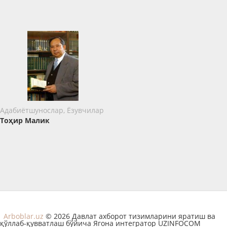
Адабиётшунослар, Ёзувчилар
Тоҳир Малик
Arboblar.uz
© 2026 Давлат ахборот тизимларини яратиш ва
қўллаб-қувватлаш бўйича Ягона интегратор UZINFOCOM