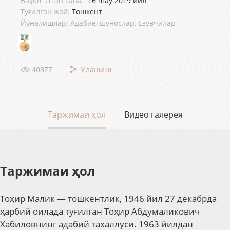
Вафот этган сана:
16 may 2019 йил
Туғилган жой:
Тошкент
Йўналишлар: Адабиётшунослар, Ёзувчилар
40877
Улашиш
Таржимаи ҳол
Видео галерея
Таржимаи ҳол
Тоҳир Малик — тошкентлик, 1946 йил 27 декабрда
ҳарбий оилада туғилган Тоҳир Абдумаликович
Хабиловнинг адабий тахаллуси. 1963 йилдан