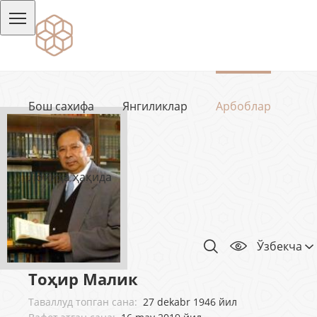
Бош сахифа
Янгиликлар
Арбоблар
Лойиҳа ҳақида
Ўзбекча
Тоҳир Малик
Таваллуд топган сана:
27 dekabr 1946 йил