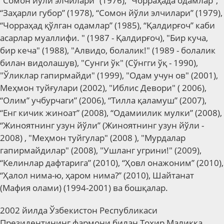
“Сомон йўли элчилари” (1976), “Чорраҳада одамлар”,
“Заҳарли губор” (1978), “Сомон йўли элчилари” (1979),
“Чорраҳад қўлган одамлар” (1985), “Қалдирғоч” каби
асарлар муаллифи. " (1987 - Қалдирғоч), "Бир куча,
бир кеча" (1988), "Алвидо, болалик!" (1989 - болалик
билан видолашув), "Сунги ўк" (Сўнгги ўқ - 1990),
"Ўликлар гапирмайди" (1999), "Одам учун ов" (2001),
Меҳмон туйғулари (2002), "Иблис Девори" ( 2006),
“Олим” учбурчаги” (2006), “Тилла қаламуш” (2007),
“Енг кичик жиноат” (2008), “Одамиилик мулки” (2008),
“Жиноятнинг узун йўли” (Жиноятнинг узун йўли -
2008) , "Меҳмон туйгулар" (2008 ), "Мурдалар
гапирмайдилар" (2008), "Ушланг угрини!" (2009),
“Келинлар дафтарига” (2010), “Ҳовл онажоним” (2010),
“Ҳалол нима-ю, ҳаром нима?” (2010), Шайтанат
(Мафия олами) (1994-2001) ва бошқалар.
2002 йилда Ўзбекистон Республикаси
Президентининг фармони билан Тоҳир Маликка