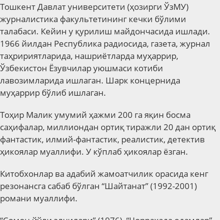
Тошкент Давлат университети (ҳозирги ЎзМУ)
журналистика факультетининг кечки бўлими
талабаси. Кейин у қурилиш майдончасида ишлади.
1966 йилдан Республика радиосида, газета, журнал
таҳририятларида, нашриётларда муҳаррир,
Ўзбекистон Ёзувчилар уюшмаси котиби
лавозимларида ишлаган. Шарк концернида
муҳаррир бўлиб ишлаган.
Тоҳир Малик умумий ҳажми 200 га яқин босма
саҳифалар, миллиондан ортиқ тиражли 20 дан ортиқ
фантастик, илмий-фантастик, реалистик, детектив
ҳикоялар муаллифи. У кўплаб ҳикоялар ёзган.
Китобхонлар ва адабий жамоатчилик орасида кенг
резонансга сабаб бўлган “Шайтанат” (1992-2001)
романи муаллифи.