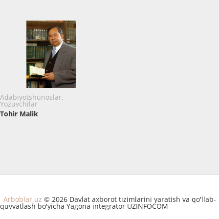
Adabiyotshunoslar,
Yozuvchilar
Tohir Malik
Arboblar.uz
© 2026 Davlat axborot tizimlarini yaratish va qo'llab-
quvvatlash bo'yicha Yagona integrator UZINFOCOM