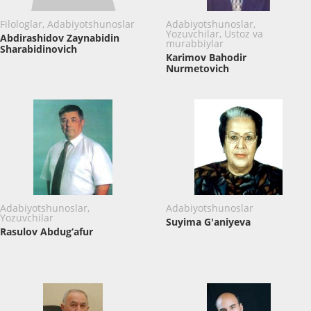
Filologlar, Adabiyotshunoslar
Adabiyotshunoslar,
Yozuvchilar, Ustoz va
Abdirashidov Zaynabidin
murabbiylar
Sharabidinovich
Karimov Bahodir
Nurmetovich
Adabiyotshunoslar,
Adabiyotshunoslar
Yozuvchilar
Suyima G'aniyeva
Rasulov Abdug‘afur