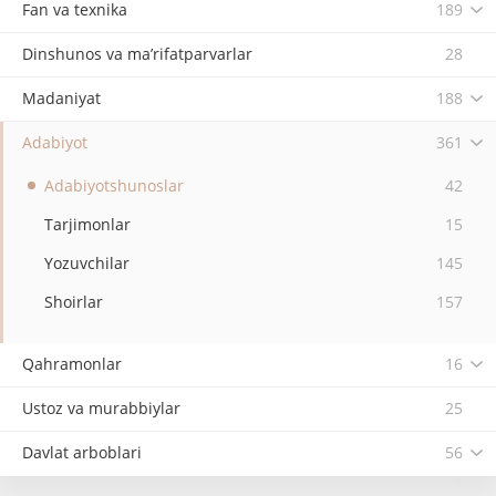
Fan va texnika
189
Dinshunos va ma’rifatparvarlar
28
Madaniyat
188
Adabiyot
361
Adabiyotshunoslar
42
Tarjimonlar
15
Yozuvchilar
145
Shoirlar
157
Qahramonlar
16
Ustoz va murabbiylar
25
Davlat arboblari
56