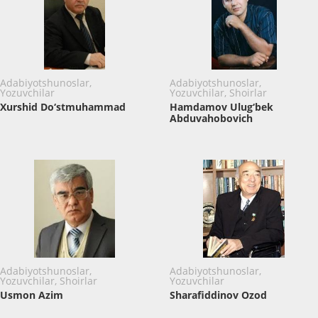
Adabiyotshunoslar,
Adabiyotshunoslar,
Yozuvchilar
Yozuvchilar, Shoirlar
Xurshid Do‘stmuhammad
Hamdamov Ulug‘bek
Abduvahobovich
Adabiyotshunoslar,
Adabiyotshunoslar,
Yozuvchilar, Shoirlar
Yozuvchilar
Usmon Azim
Sharafiddinov Ozod