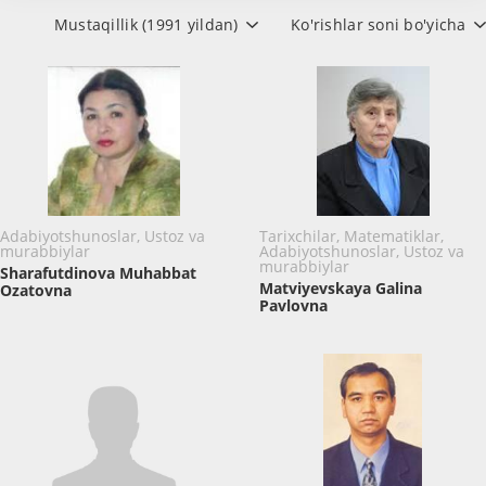
Mustaqillik (1991 yildan)
Ko'rishlar soni bo'yicha
Adabiyotshunoslar, Ustoz va
Tarixchilar, Matematiklar,
murabbiylar
Adabiyotshunoslar, Ustoz va
murabbiylar
Sharafutdinova Muhabbat
Matviyevskaya Galina
Ozatovna
Pavlovna