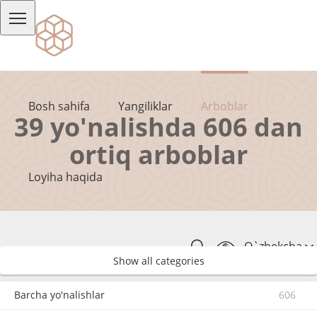
Bosh sahifa
Yangiliklar
Arboblar
39 yo'nalishda 606 dan
ortiq arboblar
Loyiha haqida
O`zbekcha
Show all categories
Barcha yo'nalishlar
606