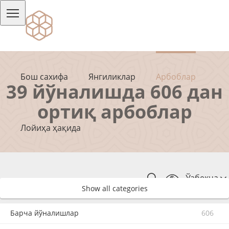
Бош сахифа
Янгиликлар
Арбоблар
39 йўналишда 606 дан
ортиқ арбоблар
Лойиҳа ҳақида
Ўзбекча
Show all categories
Барча йўналишлар
606