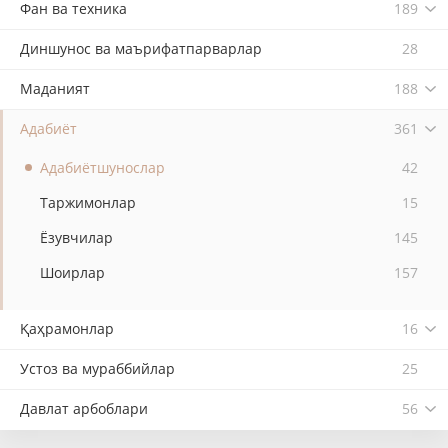
Фан ва техника
189
Диншунос ва маърифатпарварлар
28
Маданият
188
Адабиёт
361
Адабиётшунослар
42
Таржимонлар
15
Ёзувчилар
145
Шоирлар
157
Қаҳрамонлар
16
Устоз ва мураббийлар
25
Давлат арбоблари
56