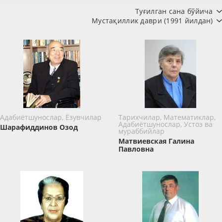
Туғилган сана бўйича
Мустақиллик даври (1991 йилдан)
Адабиётшунослар, Ёзувчилар
Тарихчилар, Математиклар,
Адабиётшунослар, Устоз ва
Шарафиддинов Озод
мураббийлар
Матвиевская Галина
Павловна