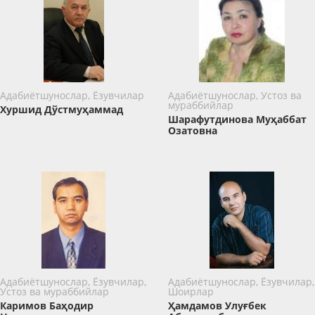
Адабиётшунослар, Ёзувчилар
Адабиётшунослар, Устоз ва
мураббийлар
Хуршид Дўстмуҳаммад
Шарафутдинова Муҳаббат
Озатовна
Адабиётшунослар, Ёзувчилар,
Адабиётшунослар, Ёзувчилар,
Устоз ва мураббийлар
Шоирлар
Каримов Баҳодир
Ҳамдамов Улуғбек