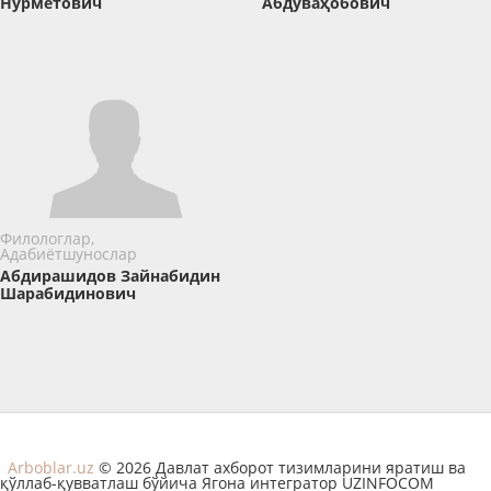
Нурметович
Абдуваҳобович
Филологлар,
Адабиётшунослар
Абдирашидов Зайнабидин
Шарабидинович
Arboblar.uz
© 2026 Давлат ахборот тизимларини яратиш ва
қўллаб-қувватлаш бўйича Ягона интегратор UZINFOCOM