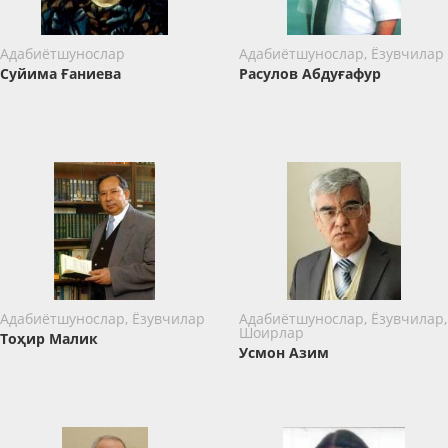
Адабиётшунослар
Адабиётшунослар, Ёзувчилар
Суйима Ғаниева
Расулов Абдуғафур
Адабиётшунослар, Ёзувчилар
Адабиётшунослар, Ёзувчилар,
Шоирлар
Тоҳир Малик
Усмон Азим