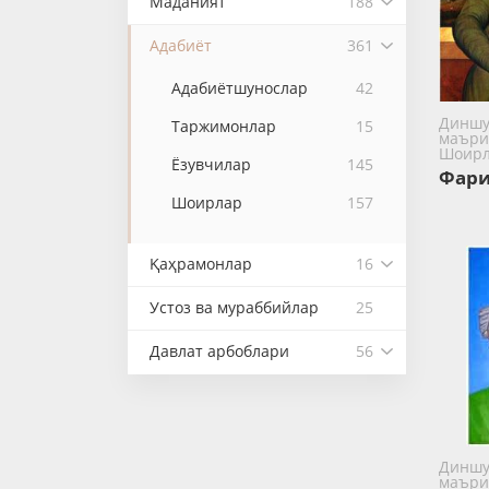
Маданият
188
Адабиёт
361
Адабиётшунослар
42
Диншу
Таржимонлар
15
маъри
Шоир
Ёзувчилар
145
Фари
Шоирлар
157
Қаҳрамонлар
16
Устоз ва мураббийлар
25
Давлат арбоблари
56
Диншу
маъри