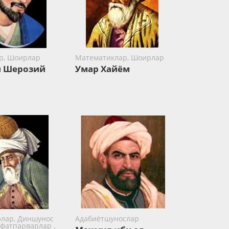
р, Шоирлар
Математиклар, Шоирлар
 Шерозий
Умар Хайём
лар, Диншунос
Адабиётшунослар
фатпарварлар ,