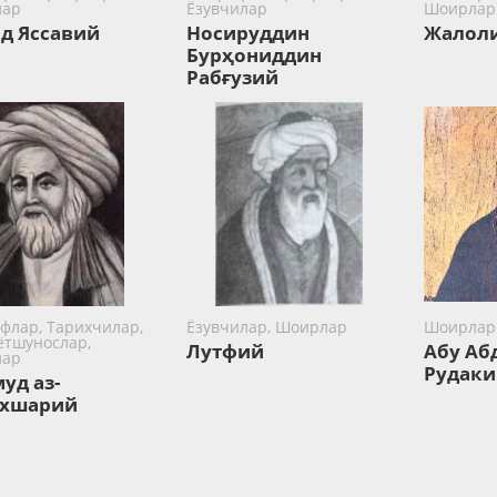
лар
Ёзувчилар
Шоирлар
д Яссавий
Носируддин
Жалол
Бурҳониддин
Рабғузий
флар, Тарихчилар,
Ёзувчилар, Шоирлар
Шоирлар
ётшунослар,
Лутфий
Абу Аб
лар
Рудаки
уд аз-
ахшарий