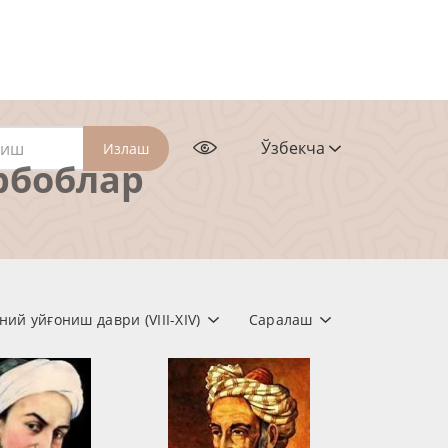
Ўзбекча
Излаш
рбоблар
ий уйғониш даври (VIII-XIV)
Саралаш