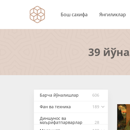
Бош сахифа
Янгиликлар
39 йўн
Барча йўналишлар
606
Фан ва техника
189
Диншунос ва
маърифатпарварлар
28