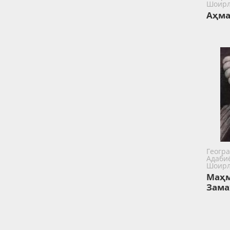
Шоир
Аҳма
Геогра
Адаби
Шоир
Маҳм
Зам