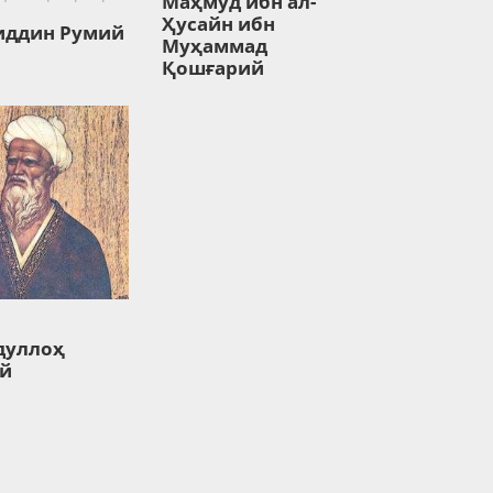
Маҳмуд ибн ал-
Ҳусайн ибн
иддин Румий
Муҳаммад
Қошғарий
дуллоҳ
й