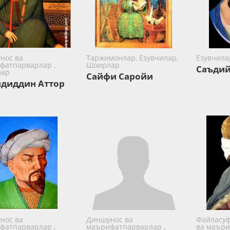
нос ва
Таржимонлар, Ёзувчилар,
Ёзувчила
фатпарварлар ,
Шоирлар
Саъдий
лар
Сайфи Саройи
диддин Аттор
нос ва
Диншунос ва
Файласуф
фатпарварлар ,
маърифатпарварлар ,
ва маъри