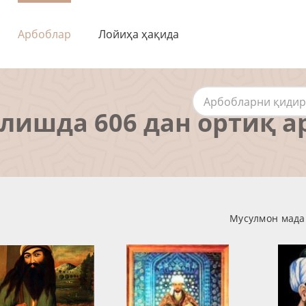
Арбоблар
Лойиҳа ҳақида
алишда 606 дан ортиқ а
Мусулмон мадан