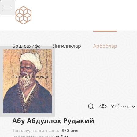
Бош сахифа
Янгиликлар
Арбоблар
Лойиҳа ҳақида
Ўзбекча
Абу Абдуллоҳ Рудакий
Таваллуд топган сана:
860 йил