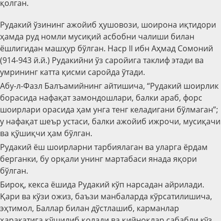
қолган.
Рудакий ўзининг ажойиб ҳушовози, шоирона иқтидори
ҳамда руд номли мусиқий асбобни чалиши билан
ёшлигидан машҳур бўлган. Наср II ибн Аҳмад Сомоний
(914-943 й.й.) Рудакийни ўз саройига таклиф этади ва
умрининг катта қисми саройда ўтади.
Абу-л-Фазл Балъамийнинг айтишича, “Рудакий шоирлик
борасида нафақат замондошлари, балки араб, форс
шоирлари орасида ҳам унга тенг келадигани бўлмаган”;
у нафақат шеър устаси, балки ажойиб ижрочи, мусиқачи
ва қўшиқчи ҳам бўлган.
Рудакий ёш шоирларни тарбиялаган ва уларга ёрдам
берганки, бу орқали унинг мартабаси янада яқори
бўлган.
Бироқ, кекса ёшида Рудакий кўп нарсадан айрилади.
Қари ва кўзи ожиз, баъзи манбаларда кўрсатилишича,
эҳтимол, Баллар билан дўстлашиб, карманлар
ҳаракатига қўшилиб қолади ва қийноқлар сабабли кўз