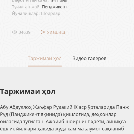
Вафот этган сана:
941 йил
Туғилган жой:
Пенджикент
Йўналишлар: Шоирлар
34639
Улашиш
Таржимаи ҳол
Видео галерея
Таржимаи ҳол
Абу Абдуллоҳ Жаъфар Рудакий IX аср ўрталарида Панж
Руд (Панджикент яқинида) қишлоғида, деҳқонлар
оиласида туғилган. Ажойиб шоирнинг ҳаёти, айниқса
ёшлик йиллари ҳақида жуда кам маълумот сақланиб