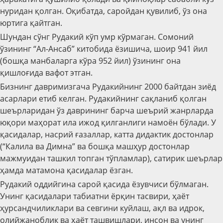
нуридан қолган. Оқибатда, саройдан қувилиб, ўз она
юртига қайтган.
Шундан сўнг Рудакий кўп умр кўрмаган. Сомоний
ўзининг “Ал-Ансаб” китобида ёзишича, шоир 941 йил
(бошқа манбаларга кўра 952 йил) ўзининг она
қишлоғида вафот этган.
Бизнинг давримизгача Рудакийнинг 2000 байтдан зиёд
асарлари етиб келган. Рудакийнинг сақланиб қолган
шеърларидан ўз даврининг барча шеърий жанрларда
юқори маҳорат ила ижод қилганлиги намоён бўлади. У
қасидалар, насрий ғазаллар, катта дидактик достонлар
(“Калила ва Димна” ва бошқа машҳур достонлар
мажмуидан ташкил топган тўпламлар), сатирик шеърлар
ҳамда матамона қасидалар ёзган.
Рудакий оддийгина сарой қасида ёзувчиси бўлмаган.
Унинг қасидалари табиатни ёрқин тасвири, ҳаёт
ҳурсандчиликлари ва севгини куйлаш, ақл ва идрок,
олийжаноблик ва ҳаёт ташвишлари, инсон ва унинг