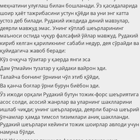
меҳнатини улуғлаш билан бошланади. Ўз қасидаларида
шоир ҳаёт тажрибасини устун қўёди ва уни энг катта
устоз деб билади. Рудакий ижодида диний мавзулар,
деярли мавжуд эмас. Унинг кўплаб шеърларининг
маъноси остида чуқур фалсафий ўйлар мавжуд. Рудакий
кириб келган қариликнинг сабаби недур, дея сўрайди ва
қуйидагича жавоб беради:
Кўз очқуча тўзитар у қаерда янги эса
Дам ўтмайин тузатар у қайдаки вайрон эди.
Талайча боғнинг ўрнини чўл этиб қўйди,
Ва қанча боғлар ўрни бурун биёбон эди.
Ўз ижоди орқали Рудакий бутун тожик-форс шеъриятига
асос солди, асосий жанрлар ва уларнинг шаклларини
ишлаб чиқди; унинг шеърларида, деярли барча шеърий
ўлчамлар ҳамда тимсол тизимлари аниқ шаклланди.
Рудакий шеърлари кейинги тожик шоирлар авлоди учун
намуна бўлди.