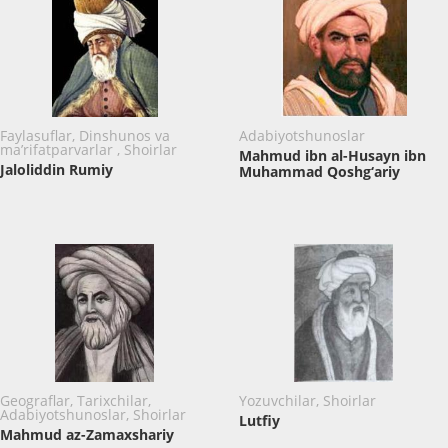
Faylasuflar, Dinshunos va
Adabiyotshunoslar
ma’rifatparvarlar , Shoirlar
Mahmud ibn al-Husayn ibn
Jaloliddin Rumiy
Muhammad Qoshg‘ariy
Geograflar, Tarixchilar,
Yozuvchilar, Shoirlar
Adabiyotshunoslar, Shoirlar
Lutfiy
Mahmud az-Zamaxshariy