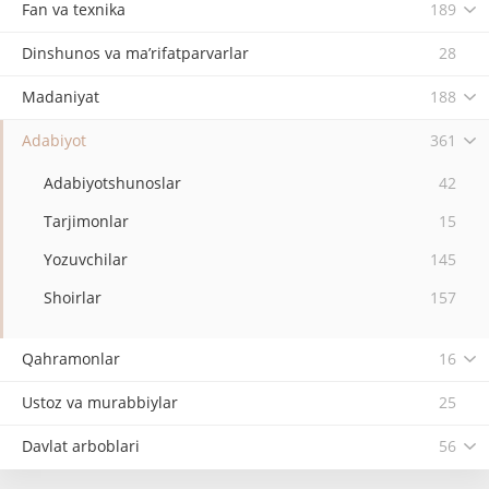
Fan va texnika
189
Dinshunos va ma’rifatparvarlar
28
Madaniyat
188
Adabiyot
361
Adabiyotshunoslar
42
Tarjimonlar
15
Yozuvchilar
145
Shoirlar
157
Qahramonlar
16
Ustoz va murabbiylar
25
Davlat arboblari
56