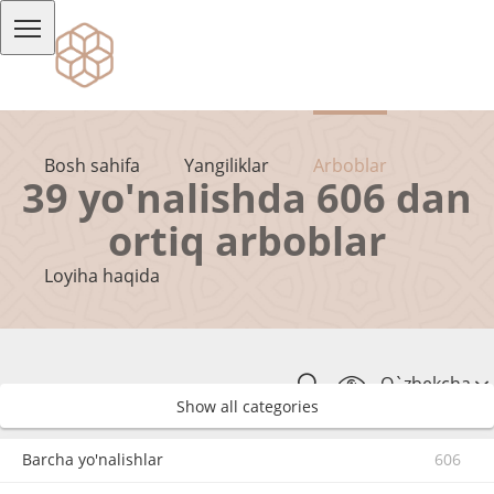
Bosh sahifa
Yangiliklar
Arboblar
39 yo'nalishda 606 dan
ortiq arboblar
Loyiha haqida
O`zbekcha
Show all categories
Barcha yo'nalishlar
606