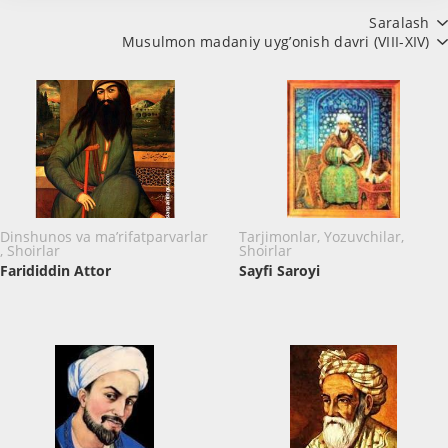
Saralash
Musulmon madaniy uyg’onish davri (VIII-XIV)
Dinshunos va ma’rifatparvarlar
Tarjimonlar, Yozuvchilar,
, Shoirlar
Shoirlar
Farididdin Attor
Sayfi Saroyi