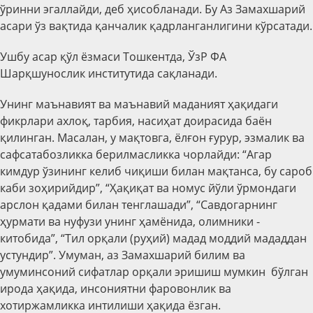
ўринни эгаллайди, деб ҳисобланади. Бу Аз Замахшарий
асари ўз вақтида қанчалик қадрланганлигини кўрсатади.
Ушбу асар қўл ёзмаси Тошкентда, ЎзР ФА
Шарқшунослик институтида сақланади.
Унинг маънавият ва маънавий маданият ҳақидаги
фикрлари ахлоқ, тарбия, насиҳат доирасида баён
қилинган. Масалан, у мақтовга, ёлғон ғурур, эзмалик ва
сафсатабозликка берилмасликка чорлайди: “Агар
кимдур ўзининг келиб чиқиши билан мақтанса, бу сароб
каби зоҳирийдир”, “Ҳақиқат ва номус йўли ўрмондаги
арслон қадами билан тенглашади”, “Савдогарнинг
ҳурмати ва нуфузи унинг ҳамёнида, олимники -
китобида”, “Тил орқали (руҳий) мадад моддий мададдан
устундир”. Умуман, аз Замахшарий билим ва
умуминсоний сифатлар орқали эришиш мумкин бўлган
ирода ҳақида, инсониятни фаровонлик ва
хотиржамликка интилиши ҳақида ёзган.