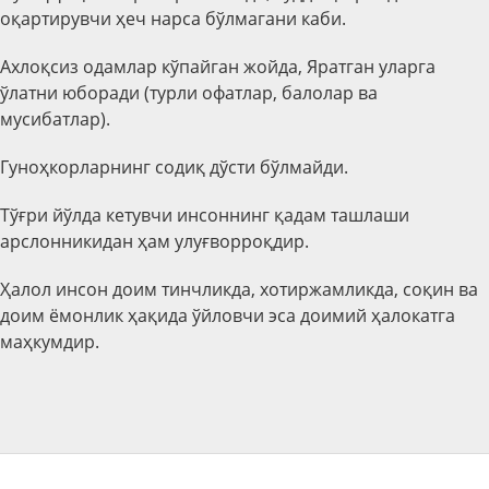
оқартирувчи ҳеч нарса бўлмагани каби.
Ахлоқсиз одамлар кўпайган жойда, Яратган уларга
ўлатни юборади (турли офатлар, балолар ва
мусибатлар).
Гуноҳкорларнинг содиқ дўсти бўлмайди.
Тўғри йўлда кетувчи инсоннинг қадам ташлаши
арслонникидан ҳам улуғворроқдир.
Ҳалол инсон доим тинчликда, хотиржамликда, соқин ва
доим ёмонлик ҳақида ўйловчи эса доимий ҳалокатга
маҳкумдир.