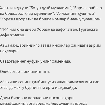
Ҳаётлигида уни “Бутун дунё муаллими”, “Барча араблар
ва бошқа халқлар муаллими”, “Аллоҳнинг қўшниси”,
“Хоразм шуҳрати” ва бошқа номлар билан улуғлашган.
1144 йил она диёри Хоразмда вафот этган. Гурганжга
дафн этилган.
Аз Замахшарийнинг ҳаёт ва инсонлар ҳақидаги айрим
нақллари:
Савдогарнинг нуфузи унинг ҳамёнида.
Олибсотар – овчининг ити.
Аёл киши сенинг қалбинг усиз яшай олмаслигини хис
этса, демак, у бурнингни ерга ишқалайди.
Доим бировни қораловчи инсон юқори
муваффақиятларга эришмайди, худди қатронда