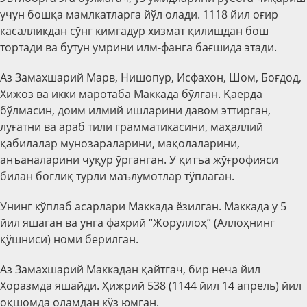
учун бошқа мамлкатларга йўл олади. 1118 йил оғир
касалликдан сўнг кимгадур хизмат қилишдан бош
тoртади ва бутун умрини илм-фанга бағшида этади.
Аз Замахшарий Марв, Нишопур, Исфахон, Шом, Боғдод,
Хижоз ва икки маротаба Маккада бўлган. Қаерда
бўлмасин, доим илмий ишларини давом эттирган,
луғатни ва араб тили грамматикасини, маҳаллий
қабилалар мунозараларини, мақолаларини,
анъаналарини чуқур ўрганган. У қитъа жўғрофияси
билан боғлиқ турли маълумотлар тўплаган.
Унинг кўплаб асарлари Маккада ёзилган. Маккада у 5
йил яшаган ва унга фахрий “Жоруллоҳ” (Аллоҳнинг
қўшниси) номи берилган.
Аз Замахшарий Маккадан қайтгач, бир неча йил
Хоразмда яшайди. Ҳижрий 538 (1144 йил 14 апрель) йил
оқшомда оламдан кўз юмган.