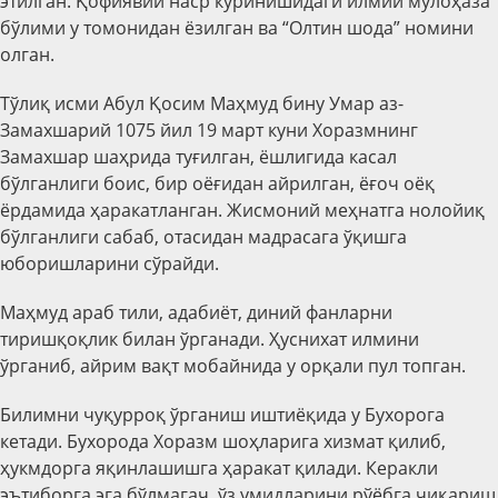
этилган. Қофиявий наср кўринишидаги илмий мулоҳаза
бўлими у томонидан ёзилган ва “Олтин шода” номини
олган.
Тўлиқ исми Абул Қосим Маҳмуд бину Умар аз-
Замахшарий 1075 йил 19 март куни Хоразмнинг
Замахшар шаҳрида туғилган, ёшлигида касал
бўлганлиги боис, бир оёғидан айрилган, ёғоч оёқ
ёрдамида ҳаракатланган. Жисмоний меҳнатга нолойиқ
бўлганлиги сабаб, отасидан мадрасага ўқишга
юборишларини сўрайди.
Маҳмуд араб тили, адабиёт, диний фанларни
тиришқоқлик билан ўрганади. Ҳуснихат илмини
ўрганиб, айрим вақт мобайнида у орқали пул топган.
Билимни чуқурроқ ўрганиш иштиёқида у Бухорога
кетади. Бухорода Хоразм шоҳларига хизмат қилиб,
ҳукмдорга яқинлашишга ҳаракат қилади. Керакли
эътиборга эга бўлмагач, ўз умидларини рўёбга чиқариш