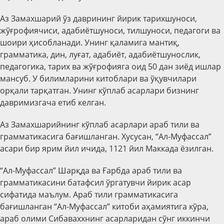
Аз Замахшарий ўз даврининг йирик тарихшуноси,
жўғрофиячиси, адабиётшуноси, тилшуноси, педагоги ва
шоири ҳисобланади. Унинг қаламига мантиқ,
грамматика, дин, луғат, адабиёт, адабиётшунослик,
педагогика, тарих ва жўғрофияга оид 50 дан зиёд ишлар
мансуб. У билимларини китоблари ва ўқувчилари
орқали тарқатган. Унинг кўплаб асарлари бизнинг
давримизгача етиб келган.
Аз Замахшарийнинг кўплаб асарлари араб тили ва
грамматикасига бағишланган. Хусусан, “Ал-Муфассал”
асари бир ярим йил ичида, 1121 йил Маккада ёзилган.
“Ал-Муфассал” Шарқда ва Ғарбда араб тили ва
грамматикасини батафсил ўргатувчи йирик асар
сифатида маълум. Араб тили грамматикасига
бағишланган “Ал-Муфассал” китоби аҳамиятига кўра,
араб олими Сибаваххнинг асарларидан сўнг иккинчи