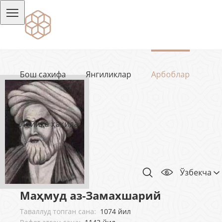
Бош сахифа
Янгиликлар
Арбоблар
Лойиҳа ҳақида
Ўзбекча
Маҳмуд аз-Замахшарий
Таваллуд топган сана:
1074 йил