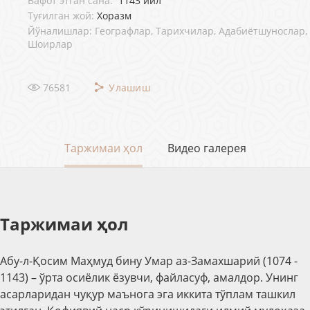
Вафот этган сана:
1143 йил
Туғилган жой:
Хоразм
Йўналишлар: Географлар, Тарихчилар, Адабиётшунослар,
Шоирлар
76581
Улашиш
Таржимаи ҳол
Видео галерея
Таржимаи ҳол
Абу-л-Қосим Маҳмуд бину Умар аз-Замахшарий (1074 -
1143) – ўрта осиёлик ёзувчи, файласуф, амалдор. Унинг
асарларидан чуқур маънога эга иккита тўплам ташкил