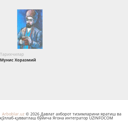
Тарихчилар
Мунис Хоразмий
Arboblar.uz
© 2026 Давлат ахборот тизимларини яратиш ва
қўллаб-қувватлаш бўйича Ягона интегратор UZINFOCOM