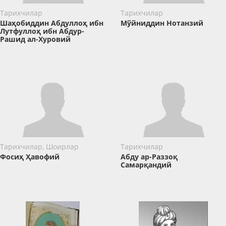
Тарихчилар
Тарихчилар
Шаҳобиддин Абдуллоҳ ибн
Мўйниддин Нотанзий
Лутфуллоҳ ибн Абдур-
Рашид ал-Хуровий
Тарихчилар, Шоирлар
Тарихчилар
Фосиҳ Ҳавофий
Абду ар-Раззоқ
Самарқандий