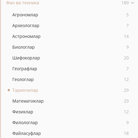
Фан ва техника
189
Агрономлар
5
Археологлар
7
Астрономлар
14
Биологлар
9
Шифокорлар
20
Географлар
7
Геологлар
12
Тарихчилар
29
Математиклар
29
Физиклар
12
Филологлар
9
Файласуфлар
18