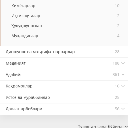
Кимёгарлар
10
Иқтисодчилар
2
Ҳуқуқшунослар
2
Муҳандислар
4
Диншунос ва маърифатпарварлар
28
Маданият
188
Адабиёт
361
Қаҳрамонлар
16
Устоз ва мураббийлар
25
Давлат арбоблари
56
Туғилган сана бўйича