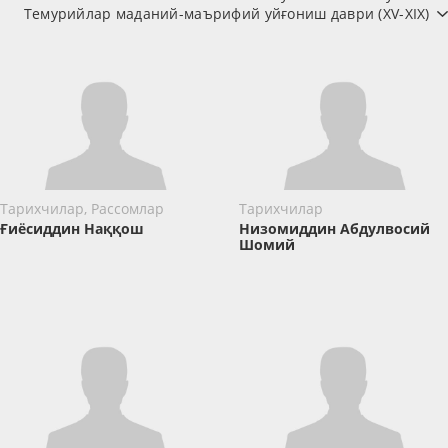
Темурийлар маданий-маърифий уйғониш даври (XV-XIX)
Тарихчилар, Рассомлар
Тарихчилар
Ғиёсиддин Наққош
Низомиддин Абдулвосий
Шомий