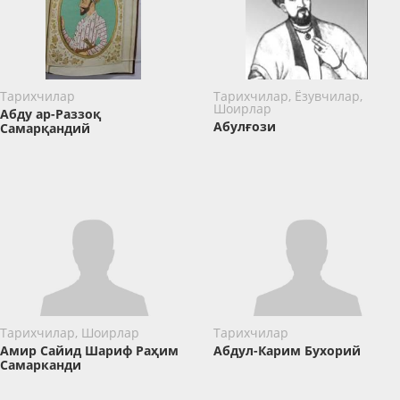
Тарихчилар
Тарихчилар, Ёзувчилар,
Шоирлар
Абду ар-Раззоқ
Абулғози
Самарқандий
Тарихчилар, Шоирлар
Тарихчилар
Амир Сайид Шариф Раҳим
Абдул-Карим Бухорий
Самарканди