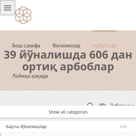
Бош сахифа
Янгиликлар
Арбоблар
39 йўналишда 606 дан
ортиқ арбоблар
Лойиҳа ҳақида
Ўзбекча
Show all categories
Барча йўналишлар
606