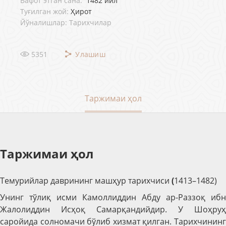
Вафот этган сана:
1482 йил
Туғилган жой:
Ҳирот
Йўналишлар: Тарихчилар
5351
Улашиш
Таржимаи ҳол
Таржимаи ҳол
Темурийлар даврининг машҳур тарихчиси
(
1413–1482)
Унинг тўлиқ исми Камоллиддин Абду ар-Раззоқ ибн
Жалолиддин Исҳоқ Самарқандийдир. У Шоҳруҳ
саройида солномачи бўлиб хизмат қилган. Тарихчининг