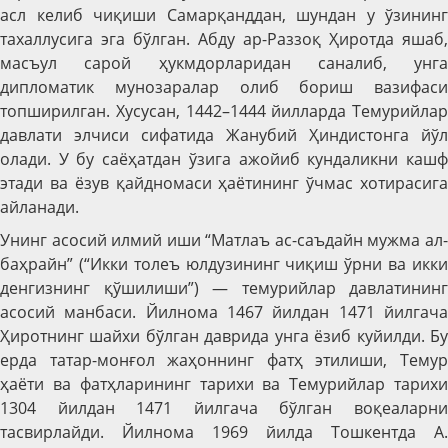
асл келиб чиқиши Самарқанддан, шундан у ўзининг
тахаллусига эга бўлган. Абду ар-Раззоқ Ҳиротда яшаб,
масъул сарой ҳукмдорларидан саналиб, унга
дипломатик мунозаралар олиб бориш вазифаси
топширилган. Хусусан, 1442–1444 йилларда Темурийлар
давлати элчиси сифатида Жанубий Ҳиндистонга йўл
олади. У бу саёҳатдан ўзига ажойиб кундаликни кашф
этади ва ёзув қайдномаси ҳаётининг ўчмас хотирасига
айланади.
Унинг асосий илмий иши
“Матлаъ ас-саъдайн мужма ал
баҳрайн” (“Икки толеъ юлдузининг чиқиш ўрни ва икки
денгизнинг қўшилиши”) — темурийлар давлатининг
асосий манбаси. Йилнома 1467 йилдан 1471 йилгача
Ҳиротнинг шайхи бўлган даврида унга ёзиб куйилди. Бу
ерда татар-монғол жаҳоннинг фатҳ этилиши, Темур
ҳаёти ва фатҳларининг тарихи ва Темурийлар тарихи
1304 йилдан 1471 йилгача бўлган воқеаларни
тасвирлайди. Йилнома 1969 йилда Тошкентда A.