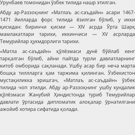
Урунбаев томонидан ўзбек тилида нашр этилган.
Абду ар-Раззоқнинг «Матлаъ ас-саъдайн» асари 1467-
1471 йилларда форс тилида ёзилган бўлиб, у икки
қисмдан: биринчи қисми — XIV асрда Ўрта Шарқ
мамлакатлари тарихи, иккинчиси — XV асрларда
Темурийлар ҳукмдорлиги тарихи.
«Матла ас-саъдайн» қўлёзмаси дунё бўйлаб кенг
тарқалган бўлиб, айни пайтда турли давлатларнинг
китоб омборида сақланади. Ушбу асар бир неча марта
бошқа тиллларга ҳам таржима қилинган. Ўзбекистон
мустақиликка эришгач, «Матлаъ ас-саъдайн» ўзбек
тилида чоп этилди. Абду ар-Раззоқнинг ушбу кундалик
қўлёзмаси Жанубий Ҳиндистонда туриб Темурийлар
давлати ўртасида дипломатик алоқалар ўрнатилгани
ажойиб хотира сифатида қолади.