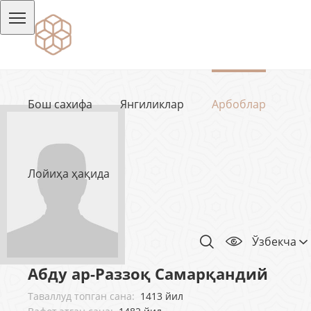
Бош сахифа
Янгиликлар
Арбоблар
Лойиҳа ҳақида
Ўзбекча
Абду ар-Раззоқ Самарқандий
Таваллуд топган сана:
1413 йил