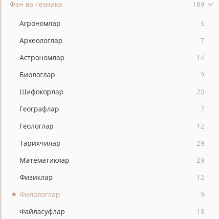
Фан ва техника
189
Агрономлар
5
Археологлар
7
Астрономлар
14
Биологлар
9
Шифокорлар
20
Географлар
7
Геологлар
12
Тарихчилар
29
Математиклар
29
Физиклар
12
Филологлар
9
Файласуфлар
18