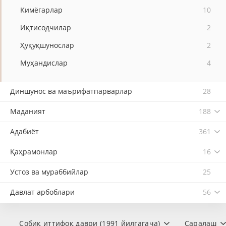
Кимёгарлар
10
Иқтисодчилар
2
Ҳуқуқшунослар
2
Муҳандислар
4
Диншунос ва маърифатпарварлар
28
Маданият
188
Адабиёт
361
Қаҳрамонлар
16
Устоз ва мураббийлар
25
Давлат арбоблари
56
Собиқ иттифоқ даври (1991 йилгагача)
Саралаш