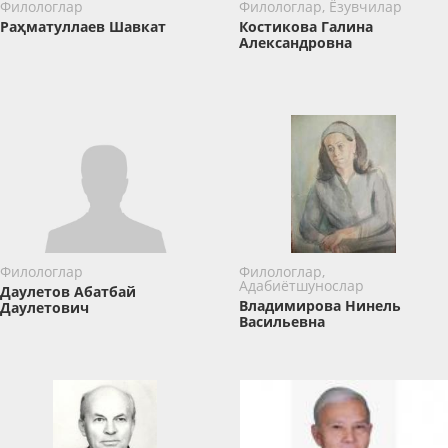
Филологлар
Филологлар, Ёзувчилар
Раҳматуллаев Шавкат
Костикова Галина
Александровна
Филологлар
Филологлар,
Адабиётшунослар
Даулетов Абатбай
Владимирова Нинель
Даулетович
Васильевна