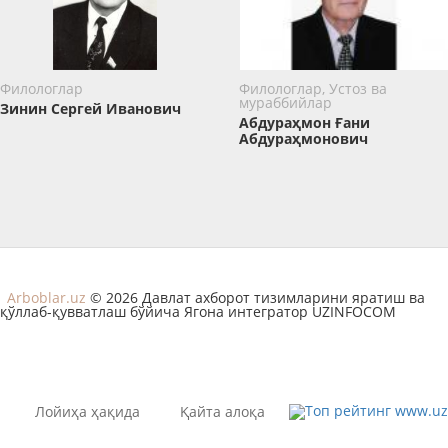
Филологлар
Филологлар, Устоз ва
мураббийлар
Зинин ​Сергей Иванович
Абдураҳмон Ғани
Абдураҳмонович
Arboblar.uz
© 2026 Давлат ахборот тизимларини яратиш ва
қўллаб-қувватлаш бўйича Ягона интегратор UZINFOCOM
Лойиҳа ҳақида
Қайта алоқа