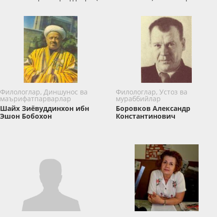
Филологлар, Диншунос ва
Филологлар, Устоз ва
маърифатпарварлар
мураббийлар
Шайх Зиёвуддинхон ибн
Боровков Александр
Эшон Бобохон
Константинович