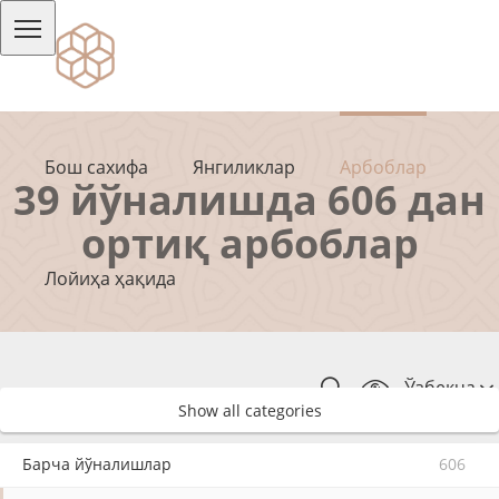
Бош сахифа
Янгиликлар
Арбоблар
39 йўналишда 606 дан
ортиқ арбоблар
Лойиҳа ҳақида
Ўзбекча
Show all categories
Барча йўналишлар
606