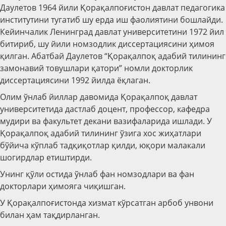
Даулетов 1964 йили Қорақалпоғистон давлат педагогика
институтини тугатиб шу ерда иш фаолиятини бошлайди.
Кейинчалик Ленинград давлат университетини 1972 йил
битириб, шу йили номзодлик диссертациясини ҳимоя
қилган. Абатбай Даулетов “Қорақалпоқ адабий тилининг
замонавий товушлари қатори” номли докторлик
диссертациясини 1992 йилда ёқлаган.
Олим ўнлаб йиллар давомида Қорақалпоқ давлат
университетида дастлаб доцент, профессор, кафедра
мудири ва факультет декани вазифаларида ишлади. У
Қорақалпоқ адабий тилининг ўзига хос жиҳатлари
бўйича кўплаб тадқиқотлар қилди, юқори малакали
шогирдлар етиштирди.
Унинг қўли остида ўнлаб фан номзодлари ва фан
докторлари ҳимояга чиқишган.
У Қорақалпоғистонда хизмат кўрсатган арбоб унвони
билан ҳам тақдирланган.