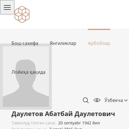
Бош сахифа
Янгиликлар
Арбоблар
Лойиҳа ҳақида
Ўзбекча
Даулетов Абатбай Даулетович
Таваллуд топган сана:
20 sentyabr 1942 йил