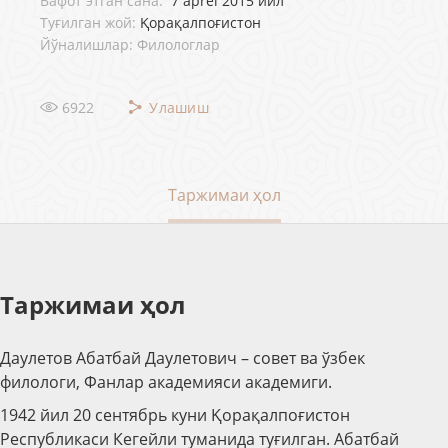
Вафот этган сана:
7 aprel 2015 йил
Туғилган жой:
Қорақалпоғистон
Йўналишлар: Филологлар
6922
Улашиш
Таржимаи ҳол
Таржимаи ҳол
Даулетов Абатбай Даулетович – совет ва ўзбек
филологи, Фанлар академияси академиги.
1942 йил 20 сентябрь куни Қорақалпоғистон
Республикаси Кегейли туманида туғилган. Абатбай