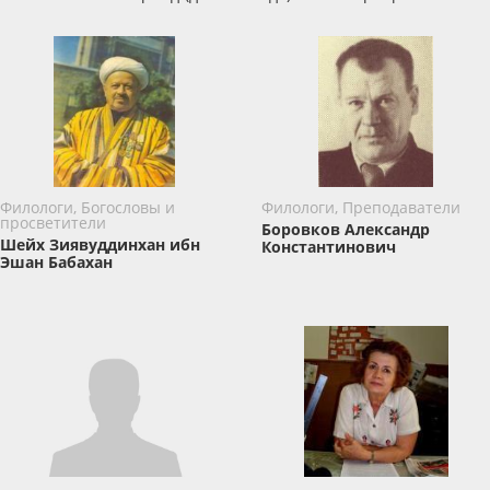
Филологи, Богословы и
Филологи, Преподаватели
просветители
Боровков Александр
Шейх Зиявуддинхан ибн
Константинович
Эшан Бабахан