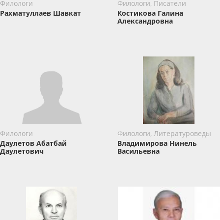
Филологи
Филологи, Писатели
Рахматуллаев Шавкат
Костикова Галина
Александровна
Филологи
Филологи, Литературоведы
Даулетов Абатбай
Владимирова Нинель
Даулетович
Васильевна