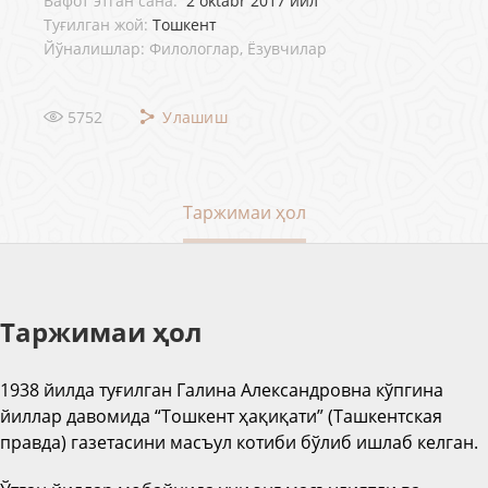
Вафот этган сана:
2 oktabr 2017 йил
Туғилган жой:
Тошкент
Йўналишлар: Филологлар, Ёзувчилар
5752
Улашиш
Таржимаи ҳол
Таржимаи ҳол
1938 йилда туғилган Галина Александровна кўпгина
йиллар давомида “Тошкент ҳақиқати” (Ташкентская
правда) газетасини масъул котиби бўлиб ишлаб келган.