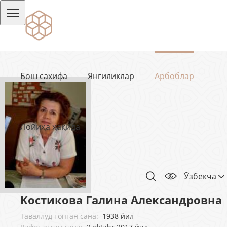
Бош сахифа
Янгиликлар
Арбоблар
Лойиҳа ҳақида
Ўзбекча
Костикова Галина Александровна
Таваллуд топган сана:
1938 йил