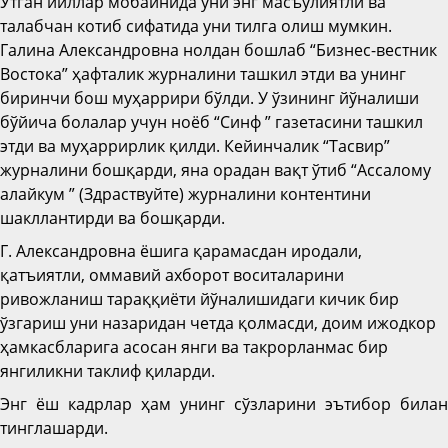
Ўтган йиллар мобайнида уни энг масъулиятли ва
талабчан котиб сифатида уни тилга олиш мумкин.
Галина Александровна нолдан бошлаб “Бизнес-вестник
Востока” ҳафталик журналини ташкил этди ва унинг
биринчи бош муҳаррири бўлди. У ўзининг йўналиши
бўйича болалар учун ноёб “Синф ” газетасини ташкил
этди ва муҳаррирлик қилди. Кейинчалик “Тасвир”
журналини бошқарди, яна орадан вақт ўтиб “Ассалому
алайкум ” (Здраствуйте) журналини контентини
шакллантирди ва бошқарди.
Г. Александровна ёшига қарамасдан иродали,
қатъиятли, оммавий ахборот воситаларини
ривожланиш тараққиёти йўналишидаги кичик бир
ўзгариш уни назаридан четда қолмасди, доим ижодкор
ҳамкасбларига асосан янги ва такрорланмас бир
янгиликни таклиф қиларди.
Энг ёш кадрлар ҳам унинг сўзларини эътибор билан
тинглашарди.