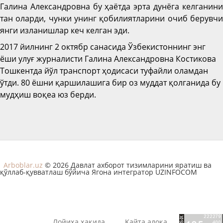
Галина Александровна бу ҳаётда эрта дунёга келганини
тан оларди, чунки унинг қобилиятларини очиб берувчи
янги изланишлар кеч келган эди.
2017 йилнинг 2 октябр санасида Ўзбекистоннинг энг
ёши улуғ журналисти Галина Александровна Костикова
Тошкентда йўл транспорт ҳодисаси туфайли оламдан
ўтди. 80 ёшни қаршилашига бир оз муддат қолганида бу
мудҳиш воқеа юз берди.
Arboblar.uz
© 2026 Давлат ахборот тизимларини яратиш ва
қўллаб-қувватлаш бўйича Ягона интегратор UZINFOCOM
Лойиҳа ҳақида
Қайта алоқа