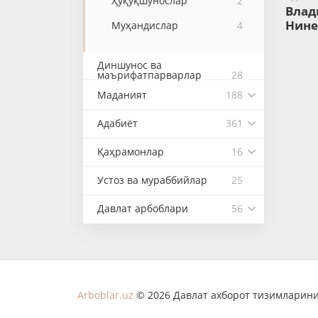
Ҳуқуқшунослар
2
Влад
Нине
Муҳандислар
4
Диншунос ва
маърифатпарварлар
28
Маданият
188
Адабиёт
361
Қаҳрамонлар
16
Устоз ва мураббийлар
25
Давлат арбоблари
56
Arboblar.uz
© 2026 Давлат ахборот тизимларини