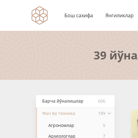
Бош сахифа
Янгиликлар
39 йўн
Барча йўналишлар
606
Фан ва техника
189
Агрономлар
5
Археологлар
7