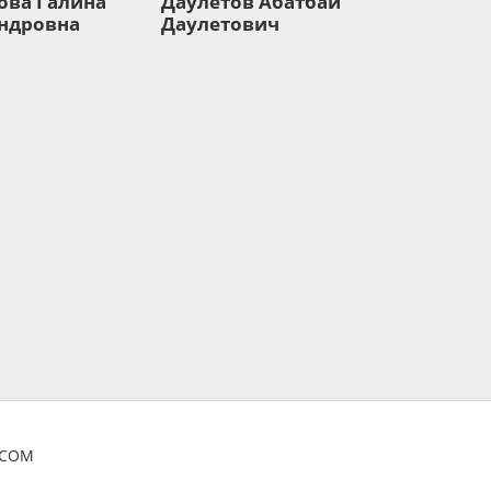
ова Галина
Даулетов Абатбай
ндровна
Даулетович
OCOM