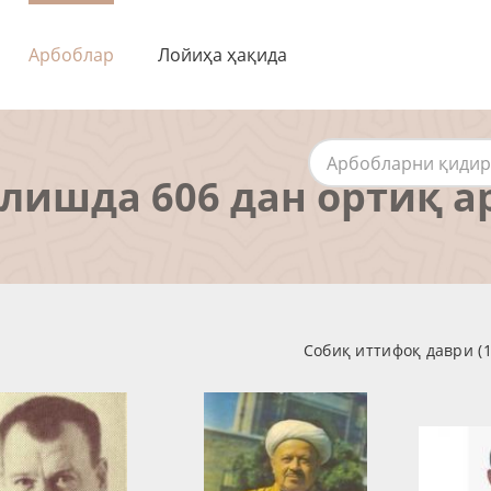
Арбоблар
Лойиҳа ҳақида
алишда 606 дан ортиқ а
Собиқ иттифоқ даври (