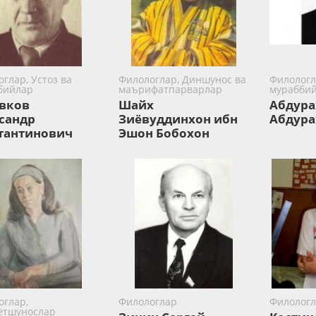
глар, Устоз ва
Филологлар, Диншунос ва
Филологл
бийлар
маърифатпарварлар
мурабби
вков
Шайх
Абдура
сандр
Зиёвуддинхон ибн
Абдур
тантинович
Эшон Бобохон
оглар,
Филологлар
Филологл
ётшунослар