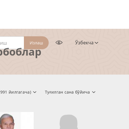
Ўзбекча
Излаш
рбоблар
1991 йилгагача)
Туғилган сана бўйича