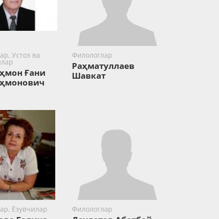
ар, Устоз ва
Филологлар
йлар
Раҳматуллаев
ҳмон Ғани
Шавкат
аҳмонович
ар, Ёзувчилар
Филологлар