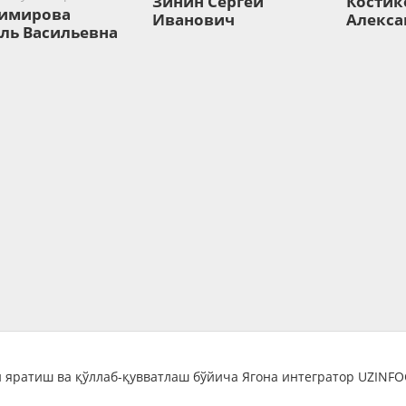
Зинин ​Сергей
Костик
имирова
Иванович
Алекса
ль Васильевна
 яратиш ва қўллаб-қувватлаш бўйича Ягона интегратор UZINF