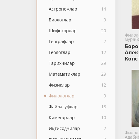
Астрономлар
14
Биологлар
9
Шифокорлар
20
Филоло
мураб
Географлар
7
Боро
Алек
Геологлар
12
Конс
Тарихчилар
29
Математиклар
29
Физиклар
12
Филологлар
9
Файласуфлар
18
Кимёгарлар
10
Иқтисодчилар
2
Филол
Адаби