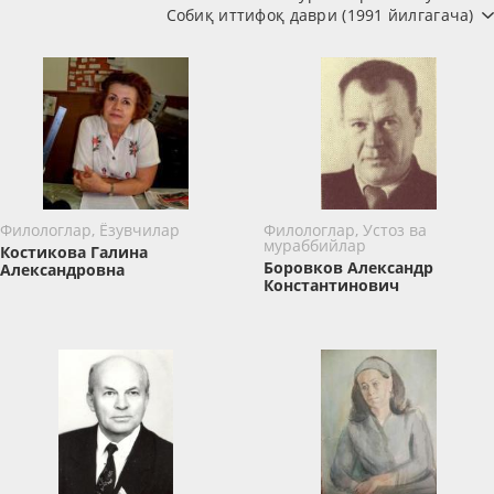
Собиқ иттифоқ даври (1991 йилгагача)
Филологлар, Ёзувчилар
Филологлар, Устоз ва
мураббийлар
Костикова Галина
Боровков Александр
Александровна
Константинович