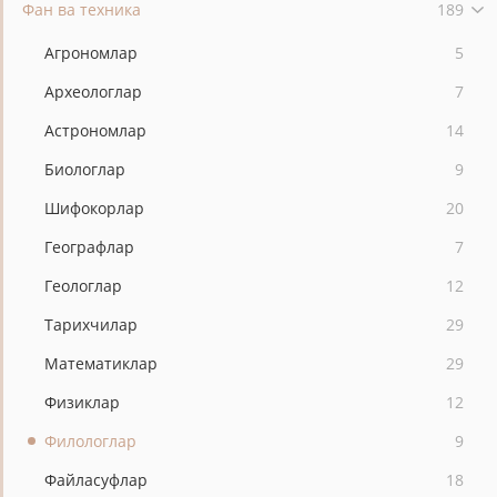
Фан ва техника
189
Агрономлар
5
Археологлар
7
Астрономлар
14
Биологлар
9
Шифокорлар
20
Географлар
7
Геологлар
12
Тарихчилар
29
Математиклар
29
Физиклар
12
Филологлар
9
Файласуфлар
18