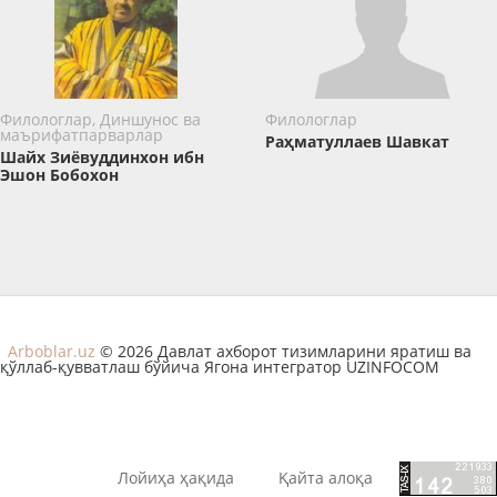
Филологлар, Диншунос ва
Филологлар
маърифатпарварлар
Раҳматуллаев Шавкат
Шайх Зиёвуддинхон ибн
Эшон Бобохон
Arboblar.uz
© 2026 Давлат ахборот тизимларини яратиш ва
қўллаб-қувватлаш бўйича Ягона интегратор UZINFOCOM
Лойиҳа ҳақида
Қайта алоқа