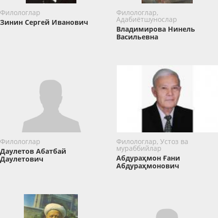
Филологлар
Филологлар,
Адабиётшунослар
Зинин ​Сергей Иванович
Владимирова Нинель
Васильевна
Филологлар
Филологлар, Устоз ва
мураббийлар
Даулетов Абатбай
Абдураҳмон Ғани
Даулетович
Абдураҳмонович