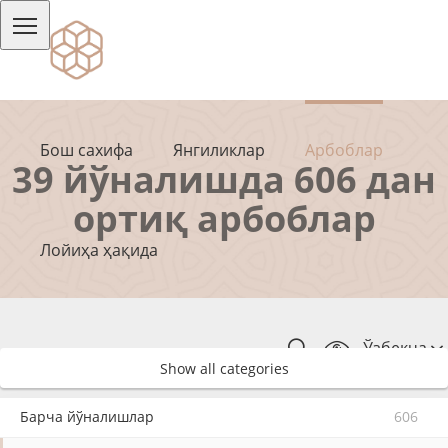
Бош сахифа
Янгиликлар
Арбоблар
39 йўналишда 606 дан
ортиқ арбоблар
Лойиҳа ҳақида
Ўзбекча
Show all categories
Барча йўналишлар
606