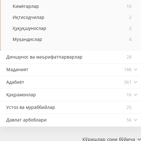
Кимёгарлар
10
Иқтисодчилар
2
Ҳуқуқшунослар
2
Муҳандислар
4
Диншунос ва маърифатпарварлар
28
Маданият
188
Адабиёт
361
Қаҳрамонлар
16
Устоз ва мураббийлар
25
Давлат арбоблари
56
Кўришлар сони бўйича