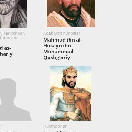
, Tarixchilar,
Adabiyotshunoslar
hunoslar,
Mahmud ibn al-
Husayn ibn
 az-
Muhammad
hariy
Qoshg‘ariy
r
Hukmdorlar