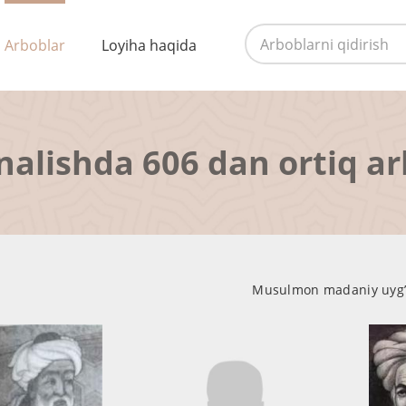
Arboblar
Loyiha haqida
nalishda 606 dan ortiq a
Musulmon madaniy uyg’on