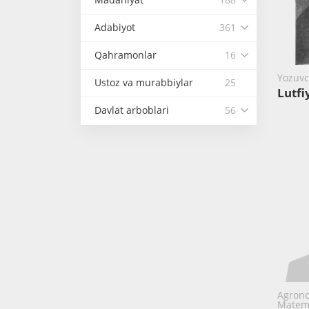
Adabiyot
361
Qahramonlar
16
Yozuvch
Ustoz va murabbiylar
25
Lutfi
Davlat arboblari
56
Agrono
Matema