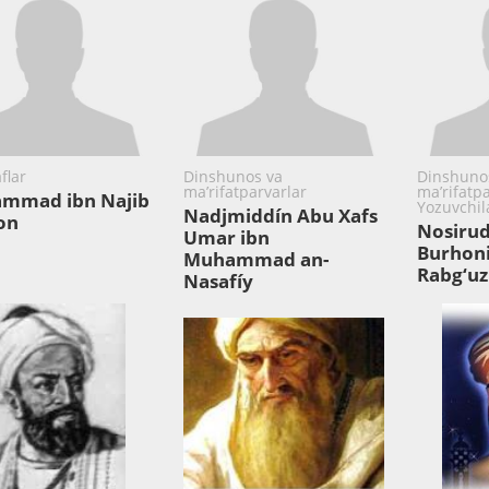
flar
Dinshunos va
Dinshuno
ma’rifatparvarlar
ma’rifatpa
mmad ibn Najib
Yozuvchil
Nadjmiddín Abu Xafs
on
Nosirud
Umar ibn
Burhon
Muhammad an-
Rabg‘uz
Nasafíy