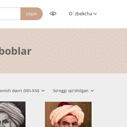
O`zbekcha
Izlash
rboblar
ish davri (VIII-XIV)
So'nggi qo'shilgan