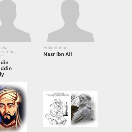
s va
Hukmdorlar
rvarlar ,
Nasr ibn Ali
ar
din
iddin
iy