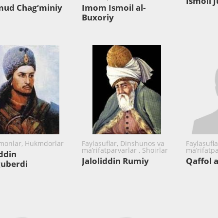
Ismoil J
ud Chag‘miniy
Imom Ismoil al-
Buxoriy
monlar, Hukmdorlar
Faylasuflar, Dinshunos va
Faylasufl
ma’rifatparvarlar , Shoirlar
ma’rifatpa
iddin
Jaloliddin Rumiy
Qaffol 
uberdi