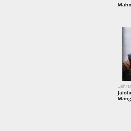
Mahm
Qahra
Jalol
Mang