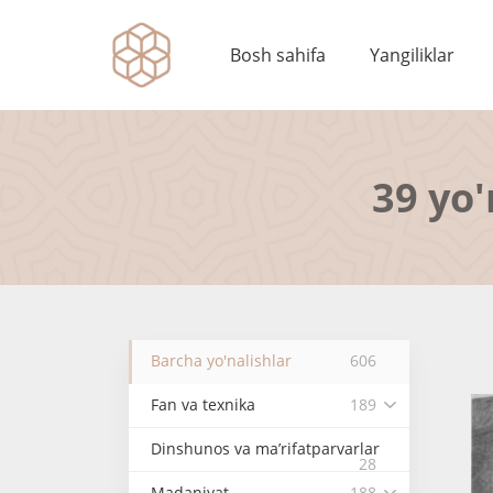
Bosh sahifa
Yangiliklar
39 yo'
Barcha yo'nalishlar
606
Fan va texnika
189
Dinshunos va ma’rifatparvarlar
28
Madaniyat
188