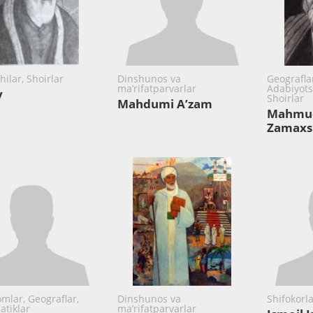
ilar, Shoirlar
Dinshunos va
Geograflar
ma’rifatparvarlar
Adabiyots
y
Shoirlar
Mahdumi A’zam
Mahmud
Zamaxs
mlar, Geograflar,
Dinshunos va
Shifokorla
tiklar
ma’rifatparvarlar