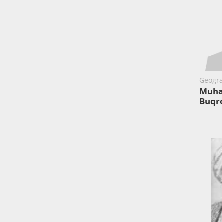
Geogra
Muha
Buqr