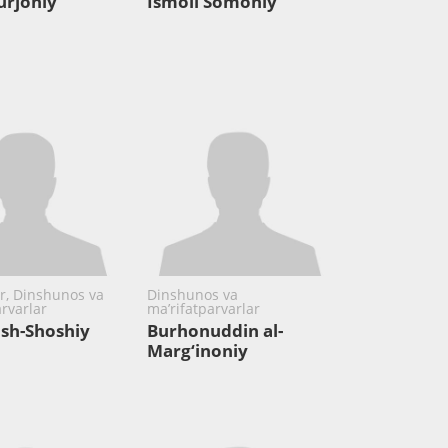
urjoniy
Ismoil Somoniy
ar, Dinshunos va
Dinshunos va
rvarlar
ma’rifatparvarlar
ash-Shoshiy
Burhonuddin al-
Marg‘inoniy