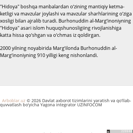
"Hidoya" boshqa manbalardan o‘zining mantiqiy ketma-
ketligi va mavzular joylashi va mavzular sharhlarining o‘ziga
xosligi bilan ajralib turadi. Burhonuddin al-Marg‘inoniyning
"Hidoya" asari islom huquqshunosligiing rivojlanishiga
katta hissa qo‘shgan va o‘chmas iz qoldirgan.
2000 yilning noyabirida Marg‘ilonda Burhonuddin al-
Marg‘inoniyning 910 yilligi keng nishonlandi.
Arboblar.uz
© 2026 Davlat axborot tizimlarini yaratish va qo'llab-
quvvatlash bo'yicha Yagona integrator UZINFOCOM