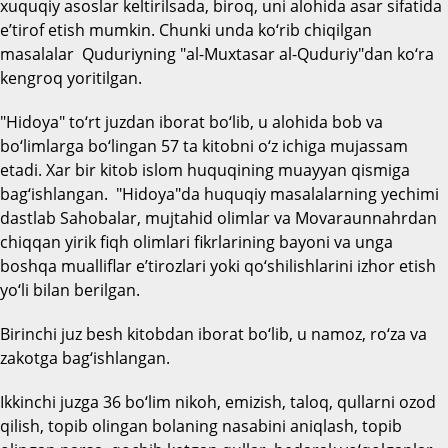
xuquqiy asoslar keltirilsada, biroq, uni alohida asar sifatida
e’tirof etish mumkin. Chunki unda ko‘rib chiqilgan
masalalar Quduriyning "al-Muxtasar al-Quduriy"dan ko‘ra
kengroq yoritilgan.
"Hidoya" to‘rt juzdan iborat bo‘lib, u alohida bob va
bo‘limlarga bo‘lingan 57 ta kitobni o‘z ichiga mujassam
etadi. Xar bir kitob islom huquqining muayyan qismiga
bag‘ishlangan. "Hidoya"da huquqiy masalalarning yechimi
dastlab Sahobalar, mujtahid olimlar va Movaraunnahrdan
chiqqan yirik fiqh olimlari fikrlarining bayoni va unga
boshqa mualliflar e’tirozlari yoki qo‘shilishlarini izhor etish
yo‘li bilan berilgan.
Birinchi juz besh kitobdan iborat bo‘lib, u namoz, ro‘za va
zakotga bag‘ishlangan.
Ikkinchi juzga 36 bo‘lim nikoh, emizish, taloq, qullarni ozod
qilish, topib olingan bolaning nasabini aniqlash, topib