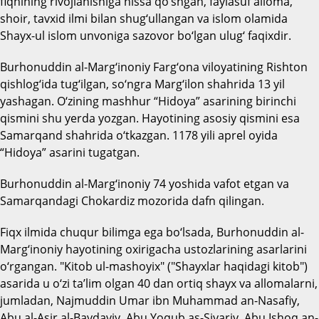
fiqhining rivojlanishiga hissa qo‘shgan, faylasuf alloma,
shoir, tavxid ilmi bilan shug‘ullangan va islom olamida
Shayx-ul islom unvoniga sazovor bo‘lgan ulug‘ faqixdir.
Burhonuddin al-Marg‘inoniy Farg‘ona viloyatining Rishton
qishlog‘ida tug‘ilgan, so‘ngra Marg‘ilon shahrida 13 yil
yashagan. O‘zining mashhur “Hidoya” asarining birinchi
qismini shu yerda yozgan. Hayotining asosiy qismini esa
Samarqand shahrida o‘tkazgan. 1178 yili aprel oyida
“Hidoya” asarini tugatgan.
Burhonuddin al-Marg‘inoniy 74 yoshida vafot etgan va
Samarqandagi Chokardiz mozorida dafn qilingan.
Fiqx ilmida chuqur bilimga ega bo‘lsada, Burhonuddin al-
Marg‘inoniy hayotining oxirigacha ustozlarining asarlarini
o‘rgangan. "Kitob ul-mashoyix" ("Shayxlar haqidagi kitob")
asarida u o‘zi ta’lim olgan 40 dan ortiq shayx va allomalarni,
jumladan, Najmuddin Umar ibn Muhammad an-Nasafiy,
Abu al-Asir al-Baydaviy, Abu Yoqub as-Siyariy, Abu Ishoq an-