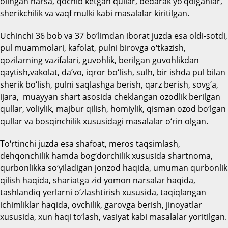
olingan narsa, qochib ketgan qullar, bedarak yo‘qolganlar,
sherikchilik va vaqf mulki kabi masalalar kiritilgan.
Uchinchi 36 bob va 37 bo‘limdan iborat juzda esa oldi-sotdi,
pul muammolari, kafolat, pulni birovga o‘tkazish,
qozilarning vazifalari, guvohlik, berilgan guvohlikdan
qaytish,vakolat, da’vo, iqror bo‘lish, sulh, bir ishda pul bilan
sherik bo‘lish, pulni saqlashga berish, qarz berish, sovg‘a,
ijara, muayyan shart asosida cheklangan ozodlik berilgan
qullar, voliylik, majbur qilish, homiylik, qisman ozod bo‘lgan
qullar va bosqinchilik xususidagi masalalar o‘rin olgan.
To‘rtinchi juzda esa shafoat, meros taqsimlash,
dehqonchilik hamda bog‘dorchilik xususida shartnoma,
qurbonlikka so‘yiladigan jonzod haqida, umuman qurbonlik
qilish haqida, shariatga zid yomon narsalar haqida,
tashlandiq yerlarni o‘zlashtirish xususida, taqiqlangan
ichimliklar haqida, ovchilik, garovga berish, jinoyatlar
xususida, xun haqi to‘lash, vasiyat kabi masalalar yoritilgan.