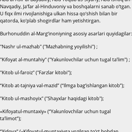
Navqadiy, Ja’far al-Hinduvoniy va boshqalarni sanab o‘tgan.
U fiqx ilmi rivojlanishiga ulkan hissa qo‘shish bilan bir
qatorda, ko‘plab shogirdlar ham yetishtirgan.
Burhonuddin al-Marg‘inoniyning asosiy asarlari quyidagilar:
"Nashr ul-mazhab" ("Mazhabning yoyilishi") ;
"Kifoyat al-muntahiy" ("Yakunlovchilar uchun tugal ta’lim") ;
"Kitob ul-faroiz" ("Farzlar kitobi");
“Kitob at-tajniya val-mazid” (“Ilmga bag‘ishlangan kitob”);
"Kitob ul-mashoyix" ("Shayxlar haqidagi kitob");
«Kifoyatul-muntaxiy» (“Yakunlovchilar uchun tugal
ta’limot”);
“Xidoya” («Kifoyatul-muntaxiyga yozilgan to‘rt bobdan