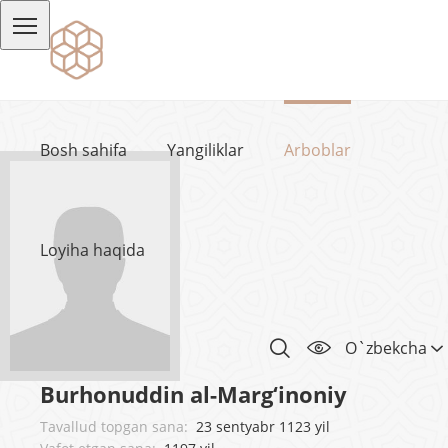
Bosh sahifa
Yangiliklar
Arboblar
Loyiha haqida
O`zbekcha
Burhonuddin al-Marg‘inoniy
Tavallud topgan sana:
23 sentyabr 1123 yil