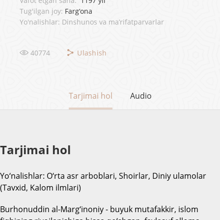
Vafot etgan sana:
1197 yil
Tug'ilgan joy:
Farg‘ona
Yo'nalishlar: Dinshunos va ma’rifatparvarlar
40774
Ulashish
Tarjimai hol
Audio
Tarjimai hol
Yo‘nalishlar: O‘rta asr arboblari, Shoirlar, Diniy ulamolar
(Tavxid, Kalom ilmlari)
Burhonuddin al-Marg‘inoniy - buyuk mutafakkir, islom