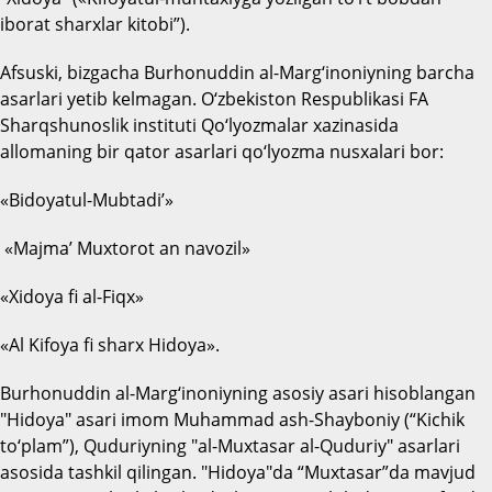
iborat sharxlar kitobi”).
Afsuski, bizgacha Burhonuddin al-Marg‘inoniyning barcha
asarlari yetib kelmagan. O‘zbekiston Respublikasi FA
Sharqshunoslik instituti Qo‘lyozmalar xazinasida
allomaning bir qator asarlari qo‘lyozma nusxalari bor:
«Bidoyatul-Mubtadi’»
«Majma’ Muxtorot an navozil»
«Xidoya fi al-Fiqx»
«Al Kifoya fi sharx Hidoya».
Burhonuddin al-Marg‘inoniyning asosiy asari hisoblangan
"Hidoya" asari imom Muhammad ash-Shayboniy (“Kichik
to‘plam”), Quduriyning "al-Muxtasar al-Quduriy" asarlari
asosida tashkil qilingan. "Hidoya"da “Muxtasar”da mavjud