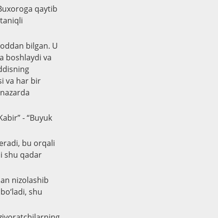
 Buxoroga qaytib
taniqli
yoddan bilgan. U
da boshlaydi va
addisning
i va har bir
i nazarda
Kabir” - “Buyuk
eradi, bu orqali
si shu qadar
lan nizolashib
bo‘ladi, shu
ziyoratchilarning