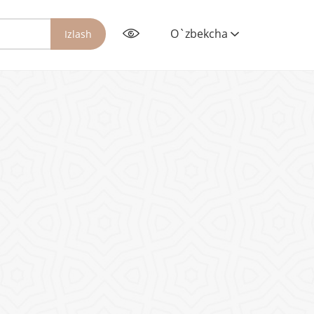
O`zbekcha
Izlash