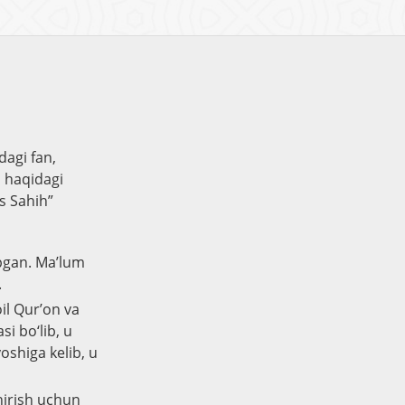
dagi fan,
i haqidagi
s Sahih”
pgan. Ma’lum
.
il Qur’on va
i bo‘lib, u
yoshiga kelib, u
shirish uchun