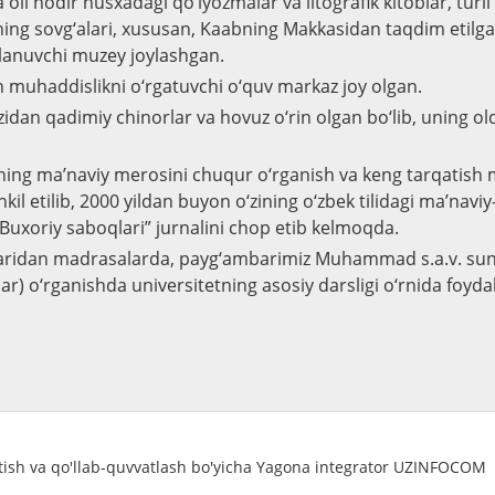
oil nodir nusxadagi qo‘lyozmalar va litografik kitoblar, turl
ning sovg‘alari, xususan, Kaabning Makkasidan taqdim etilga
lanuvchi muzey joylashgan.
n muhaddislikni o‘rgatuvchi o‘quv markaz joy olgan.
idan qadimiy chinorlar va hovuz o‘rin olgan bo‘lib, uning ol
ning ma’naviy merosini chuqur o‘rganish va keng tarqatish
kil etilib, 2000 yildan buyon o‘zining o‘zbek tilidagi ma’naviy-
Buxoriy saboqlari” jurnalini chop etib kelmoqda.
blaridan madrasalarda, payg‘ambarimiz Muhammad s.a.v. sun
) o‘rganishda universitetning asosiy darsligi o‘rnida foydal
atish va qo'llab-quvvatlash bo'yicha Yagona integrator UZINFOCOM