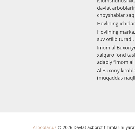
islomshunoslikka 
davlat arboblari
choyshablar saq
Hovlining ichida
Hovlining markaz
suv otilib turadi.
Imom al Buxoriy
xalqaro fond tash
adabiy “Imom al 
Al Buxoriy kito
(muqaddas naqllar
Arboblar.uz
© 2026 Davlat axborot tizimlarini yar