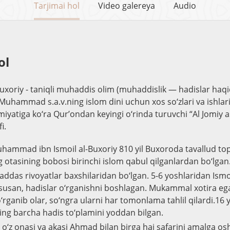
Tarjimai hol
Video galereya
Audio
ol
uxoriy - taniqli muhaddis olim (muhaddislik — hadislar haqi
uhammad s.a.v.ning islom dini uchun xos so‘zlari va ishlar
miyatiga ko‘ra Qur’ondan keyingi o‘rinda turuvchi “Al Jomiy a
i.
hammad ibn Ismoil al-Buxoriy 810 yil Buxoroda tavallud to
g otasining bobosi birinchi islom qabul qilganlardan bo‘lgan
ddas rivoyatlar baxshilaridan bo‘lgan. 5-6 yoshlaridan Ismo
xususan, hadislar o‘rganishni boshlagan. Mukammal xotira egas
 o‘rganib olar, so‘ngra ularni har tomonlama tahlil qilardi.16 
ng barcha hadis to‘plamini yoddan bilgan.
y o‘z onasi va akasi Ahmad bilan birga haj safarini amalga o