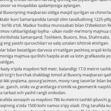
zovor va muqaddas qadamjosiga aylangan.
l Buxoriyning maqbarasi oldiga masjid qurilgan va chinorlar
oktabr kuni Samarqandda taniqli olim tavalludining 1225-yill
r bo‘lib o‘tdi. Mazkur hodisa munosabati bilan O‘zbekiston 
arimov rahbarligidagi loyiha - ulkan nodir-me’moriy majmua 
hirilishida Samarqand, Toshkent, Buxoro, Xiva, Shahrisabz,
eng yaxshi quruvchilari va xalq ustalari ishtirok etishgan.
r bilan bezatilgan darvoza o‘rnatilgan peshtoq orqali kirilad
omoniga majmua qurilishi haqida arab va lotin grafikasida yo
natilgan.
ziy o‘qida maydoni 9x9 metr, balandligi 17.0 metrni tashkil
sli to‘g‘ri burchak shakldagi Ismoil al Buxoriy maqbarasi qad
ikki yoqlama, qovurg‘asimon, moviy rang tasvirlar bilan be
ar, ganch, oniks va granitlarga o‘simlik va geometrik naqshl
 tarkazi och yashil rangli oniksdan.
arafida xonaqoh va maydoni 786 kv.metrni tashkil qiluvchi ga
r vaqtning o‘zida 1500 kishi namoz o‘qiy oladi. O‘ng tarafida