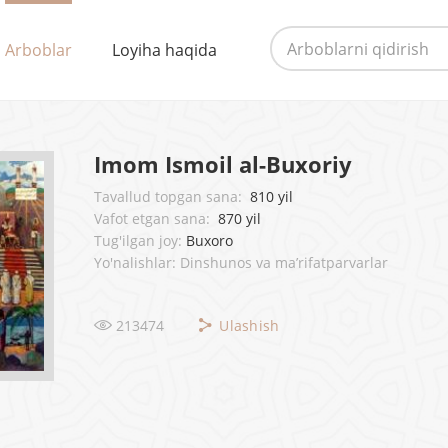
Arboblar
Loyiha haqida
Imom Ismoil al-Buxoriy
Tavallud topgan sana:
810 yil
Vafot etgan sana:
870 yil
Tug'ilgan joy:
Buxoro
Yo'nalishlar: Dinshunos va ma’rifatparvarlar
213474
Ulashish