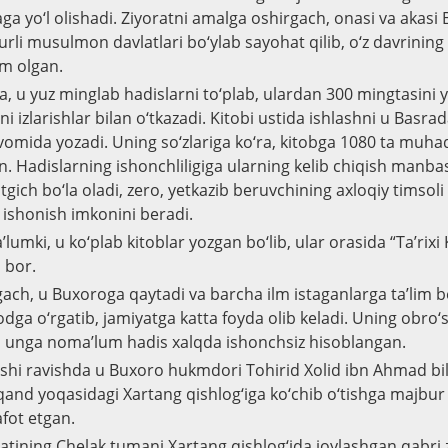
a yo‘l olishadi. Ziyoratni amalga oshirgach, onasi va akasi
turli musulmon davlatlari bo‘ylab sayohat qilib, o‘z davrining 
im olgan.
ra, u yuz minglab hadislarni to‘plab, ulardan 300 mingtasini 
ini izlarishlar bilan o‘tkazadi. Kitobi ustida ishlashni u Basra
davomida yozadi. Uning so‘zlariga ko‘ra, kitobga 1080 ta muh
gan. Hadislarning ishonchliligiga ularning kelib chiqish manbas
atgich bo‘la oladi, zero, yetkazib beruvchining axloqiy timsol
a ishonish imkonini beradi.
mki, u ko‘plab kitoblar yozgan bo‘lib, ular orasida “Ta’rixi 
 bor.
gach, u Buxoroga qaytadi va barcha ilm istaganlarga ta’lim b
dga o‘rgatib, jamiyatga katta foyda olib keladi. Uning obro‘
, unga noma’lum hadis xalqda ishonchsiz hisoblangan.
rshi ravishda u Buxoro hukmdori Tohirid Xolid ibn Ahmad bi
and yoqasidagi Xartang qishlog‘iga ko‘chib o‘tishga majbur 
afot etgan.
tining Chelak tumani Xartang qishlog‘ida joylashgan qabri 