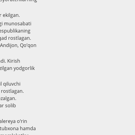
 ekilgan.
igi munosabati
Respublikaning
qad rostlagan.
 Andijon, Qo‘qon
i. Kirish
zilgan yodgorlik
 qiluvchi
 rostlagan.
zalgan.
ar solib
lereya o‘rin
 kutubxona hamda