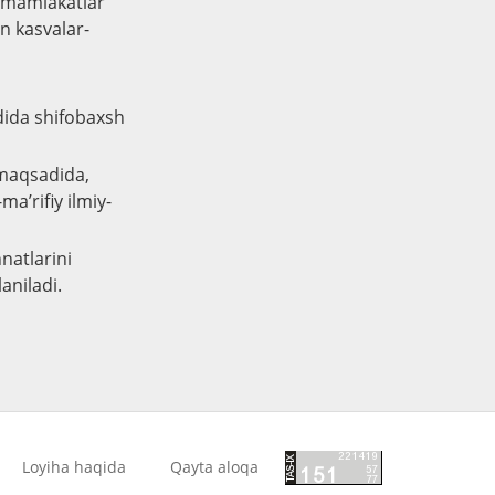
i mamlakatlar
n kasvalar-
dida shifobaxsh
 maqsadida,
ma’rifiy ilmiy-
natlarini
aniladi.
Loyiha haqida
Qayta aloqa