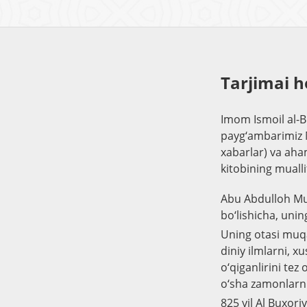
Tarjimai h
Imom Ismoil al-B
payg‘ambarimiz M
xabarlar) va aha
kitobining muallif
Abu Abdulloh Mu
bo‘lishicha, unin
Uning otasi muqa
diniy ilmlarni, 
o‘qiganlirini tez
o‘sha zamonlarni
825 yil Al Buxori