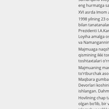
eng hurmatga sa
XVI asrda Imom a
1998 yilning 23 
bilan tanatanala
Prezidenti I.A.K
Loyiha amalga os
va Namanganning 
Majmuaga naqshla
qismining ikki t
toshtaxtalari o‘r
Majmuaning marka
to‘rtburchak aso
Maqbara gumbazi 
Devorlari koshinl
ishlangan. Dahma
Hovlining chap t
olgan bo‘lib, bi