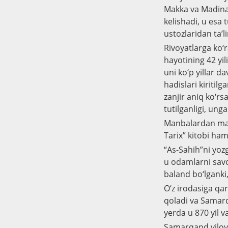
Makka va Madinag
kelishadi, u esa 
ustozlaridan ta’l
Rivoyatlarga ko‘
hayotining 42 yil
uni ko‘p yillar 
hadislari kiritil
zanjir aniq ko‘rs
tutilganligi, ung
Manbalardan ma’lu
Tarix” kitobi ham
“As-Sahih”ni yoz
u odamlarni savo
baland bo‘lganki
O‘z irodasiga qa
qoladi va Samarq
yerda u 870 yil v
Samarqand viloya