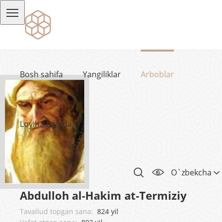
Bosh sahifa
Yangiliklar
Arboblar
Loyiha haqida
O`zbekcha
Abdulloh al-Hakim at-Termiziy
Tavallud topgan sana:
824 yil