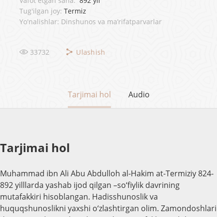
Vafot etgan sana:
892 yil
Tug'ilgan joy:
Termiz
Yo'nalishlar: Dinshunos va ma’rifatparvarlar
33732
Ulashish
Tarjimai hol
Audio
Tarjimai hol
Muhammad ibn Ali Abu Abdulloh al-Hakim at-Termiziy 824-
892 yilllarda yashab ijod qilgan –so‘fiylik davrining
mutafakkiri hisoblangan. Hadisshunoslik va
huquqshunoslikni yaxshi o‘zlashtirgan olim. Zamondoshlari