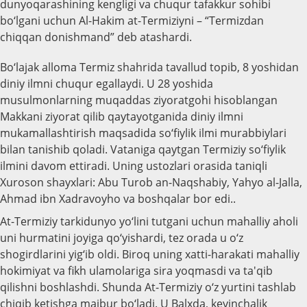
dunyoqarashining kengligi va chuqur tafakkur sohibi
bo‘lgani uchun Al-Hakim at-Termiziyni – “Termizdan
chiqqan donishmand” deb atashardi.
Bo‘lajak alloma Termiz shahrida tavallud topib, 8 yoshidan
diniy ilmni chuqur egallaydi. U 28 yoshida
musulmonlarning muqaddas ziyoratgohi hisoblangan
Makkani ziyorat qilib qaytayotganida diniy ilmni
mukamallashtirish maqsadida so‘fiylik ilmi murabbiylari
bilan tanishib qoladi. Vataniga qaytgan Termiziy so‘fiylik
ilmini davom ettiradi. Uning ustozlari orasida taniqli
Xuroson shayxlari: Abu Turob an-Naqshabiy, Yahyo al-Jalla,
Ahmad ibn Xadravoyho va boshqalar bor edi..
At-Termiziy tarkidunyo yo‘lini tutgani uchun mahalliy aholi
uni hurmatini joyiga qo‘yishardi, tez orada u o‘z
shogirdlarini yig‘ib oldi. Biroq uning xatti-harakati mahalliy
hokimiyat va fikh ulamolariga sira yoqmasdi va ta'qib
qilishni boshlashdi. Shunda At-Termiziy o‘z yurtini tashlab
chiqib ketishga majbur bo‘ladi. U Balxda, keyinchalik