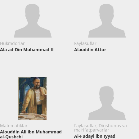
Hukmdorlar
Faylasuflar
Ala ad-Din Muhammad II
Alauddin Attor
Matematiklar
Faylasuflar, Dinshunos va
ma’rifatparvarlar
Alouddin Ali ibn Muhammad
Al-Fudayl ibn Iyyad
al-Qushchi