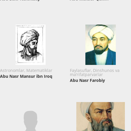
Astronomlar, Matematiklar
Faylasuflar, Dinshunos va
ma’rifatparvarlar
Abu Nasr Mansur ibn Iroq
Abu Nasr Farobiy