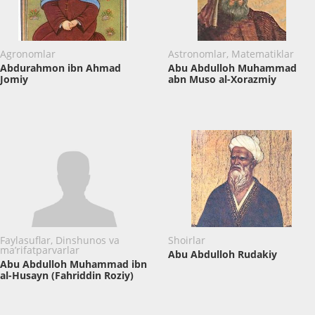
Agronomlar
Astronomlar, Matematiklar
Abdurahmon ibn Ahmad
Abu Abdulloh Muhammad
Jomiy
abn Muso al-Xorazmiy
Faylasuflar, Dinshunos va
Shoirlar
ma’rifatparvarlar
Abu Abdulloh Rudakiy
Abu Abdulloh Muhammad ibn
al-Husayn (Fahriddin Roziy)