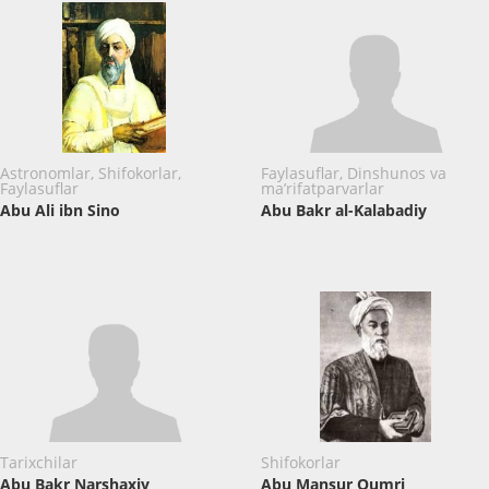
Astronomlar, Shifokorlar,
Faylasuflar, Dinshunos va
Faylasuflar
ma’rifatparvarlar
Abu Ali ibn Sino
Abu Bakr al-Kalabadiy
Tarixchilar
Shifokorlar
Abu Bakr Narshaxiy
Abu Mansur Qumri