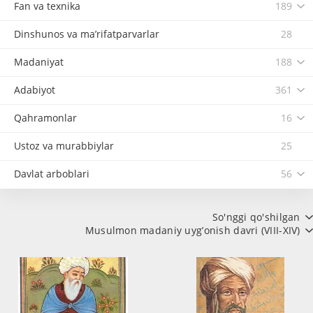
Fan va texnika
189
Dinshunos va ma’rifatparvarlar
28
Madaniyat
188
Adabiyot
361
Qahramonlar
16
Ustoz va murabbiylar
25
Davlat arboblari
56
So'nggi qo'shilgan
Musulmon madaniy uyg’onish davri (VIII-XIV)