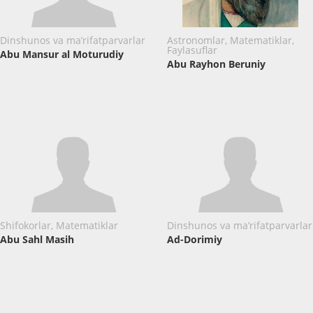
Dinshunos va ma’rifatparvarlar
Astronomlar, Matematiklar,
Faylasuflar
Abu Mansur al Moturudiy
Abu Rayhon Beruniy
Shifokorlar, Matematiklar
Dinshunos va ma’rifatparvarlar
Abu Sahl Masih
Ad-Dorimiy