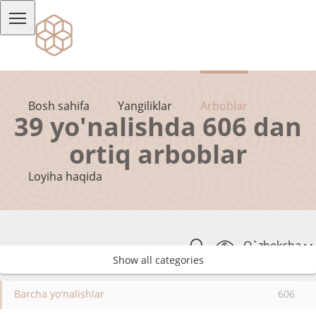
Bosh sahifa
Yangiliklar
Arboblar
39 yo'nalishda 606 dan
ortiq arboblar
Loyiha haqida
O`zbekcha
Show all categories
Barcha yo'nalishlar
606