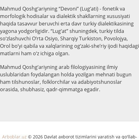
Mahmud Qoshg‘ariyning “Devoni” (Lug‘ati) - fonetik va
morfologik hodisalar va dialektik shakllarning xususiyati
haqida tasavvur beruvchi erta davr turkiy dialektikasining
yagona yodgorligidir. “Lug‘at” shuningdek, turkiy tilda
so‘zlashuvchi O‘rta Osiyo, Sharqiy Turkiston, Povolojya,
Orol bo‘yi qabila va xalqlarining og‘zaki-she’riy ijodi haqidagi
matlarni ham o‘z ichiga olgan.
Mahmud Qoshg‘ariyning arab filologiyasining ilmiy
uslublaridan foydalangan holda yozilgan mehnati bugun
ham tilshunoslar, folklorchilar va adabiyotshunoslar
orasida, shubhasiz, qadr-qimmatga egadir.
Arboblar.uz
© 2026 Davlat axborot tizimlarini yaratish va qo'llab-