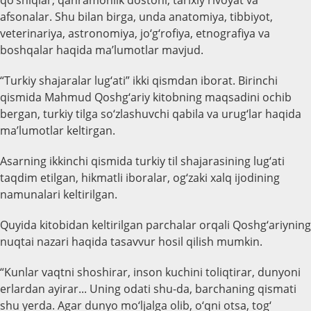
afsonalar. Shu bilan birga, unda anatomiya, tibbiyot,
veterinariya, astronomiya, jo‘g‘rofiya, etnografiya va
boshqalar haqida ma’lumotlar mavjud.
“Turkiy shajaralar lug‘ati” ikki qismdan iborat. Birinchi
qismida Mahmud Qoshg‘ariy kitobning maqsadini ochib
bergan, turkiy tilga so‘zlashuvchi qabila va urug‘lar haqida
ma’lumotlar keltirgan.
Asarning ikkinchi qismida turkiy til shajarasining lug‘ati
taqdim etilgan, hikmatli iboralar, og‘zaki xalq ijodining
namunalari keltirilgan.
Quyida kitobidan keltirilgan parchalar orqali Qoshg‘ariyning
nuqtai nazari haqida tasavvur hosil qilish mumkin.
“Kunlar vaqtni shoshirar, inson kuchini toliqtirar, dunyoni
erlardan ayirar... Uning odati shu-da, barchaning qismati
shu yerda. Agar dunyo mo‘ljalga olib, o‘qni otsa, tog‘