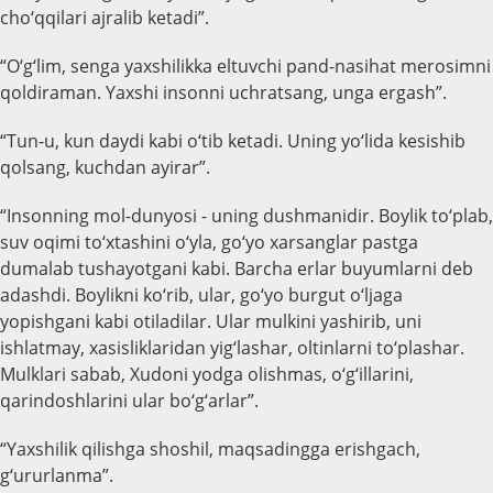
cho‘qqilari ajralib ketadi”.
“O‘g‘lim, senga yaxshilikka eltuvchi pand-nasihat merosimni
qoldiraman. Yaxshi insonni uchratsang, unga ergash”.
“Tun-u, kun daydi kabi o‘tib ketadi. Uning yo‘lida kesishib
qolsang, kuchdan ayirar”.
“Insonning mol-dunyosi - uning dushmanidir. Boylik to‘plab,
suv oqimi to‘xtashini o‘yla, go‘yo xarsanglar pastga
dumalab tushayotgani kabi. Barcha erlar buyumlarni deb
adashdi. Boylikni ko‘rib, ular, go‘yo burgut o‘ljaga
yopishgani kabi otiladilar. Ular mulkini yashirib, uni
ishlatmay, xasisliklaridan yig‘lashar, oltinlarni to‘plashar.
Mulklari sabab, Xudoni yodga olishmas, o‘g‘illarini,
qarindoshlarini ular bo‘g‘arlar”.
“Yaxshilik qilishga shoshil, maqsadingga erishgach,
g‘ururlanma”.