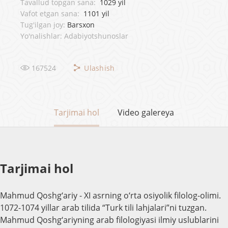
Tavallud topgan sana:
1029 yil
Vafot etgan sana:
1101 yil
Tug'ilgan joy:
Barsxon
Yo'nalishlar: Adabiyotshunoslar
167524
Ulashish
Tarjimai hol
Video galereya
Tarjimai hol
Mahmud Qoshg‘ariy - XI asrning o‘rta osiyolik filolog-olimi.
1072-1074 yillar arab tilida “Turk tili lahjalari”ni tuzgan.
Mahmud Qoshg‘ariyning arab filologiyasi ilmiy uslublarini