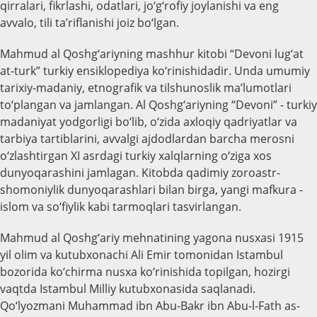
qirralari, fikrlashi, odatlari, jo‘g‘rofiy joylanishi va eng
avvalo, tili ta’riflanishi joiz bo‘lgan.
Mahmud al Qoshg‘ariyning mashhur kitobi “Devoni lug‘at
at-turk” turkiy ensiklopediya ko‘rinishidadir. Unda umumiy
tarixiy-madaniy, etnografik va tilshunoslik ma’lumotlari
to‘plangan va jamlangan. Al Qoshg‘ariyning “Devoni” - turkiy
madaniyat yodgorligi bo‘lib, o‘zida axloqiy qadriyatlar va
tarbiya tartiblarini, avvalgi ajdodlardan barcha merosni
o‘zlashtirgan XI asrdagi turkiy xalqlarning o‘ziga xos
dunyoqarashini jamlagan. Kitobda qadimiy zoroastr-
shomoniylik dunyoqarashlari bilan birga, yangi mafkura -
islom va so‘fiylik kabi tarmoqlari tasvirlangan.
Mahmud al Qoshg‘ariy mehnatining yagona nus
х
asi 1915
yil olim va kutubxonachi Ali Emir tomonidan Istambul
bozorida ko‘chirma nus
х
a ko‘rinishida topilgan, hozirgi
vaqtda Istambul Milliy kutubxonasida saqlanadi.
Qo‘lyozmani Muhammad ibn Abu-Bakr ibn Abu-l-Fath as-