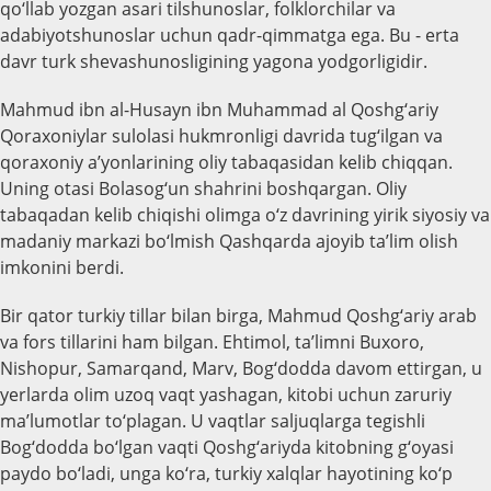
qo‘llab yozgan asari tilshunoslar, folklorchilar va
adabiyotshunoslar uchun qadr-qimmatga ega. Bu - erta
davr turk shevashunosligining yagona yodgorligidir.
Mahmud ibn al-Husayn ibn Muhammad al Qoshg‘ariy
Qoraxoniylar sulolasi hukmronligi davrida tug‘ilgan va
qoraxoniy a’yonlarining oliy tabaqasidan kelib chiqqan.
Uning otasi Bolasog‘un shahrini boshqargan. Oliy
tabaqadan kelib chiqishi olimga o‘z davrining yirik siyosiy va
madaniy markazi bo‘lmish Qashqarda ajoyib ta’lim olish
imkonini berdi.
Bir qator turkiy tillar bilan birga, Mahmud Qoshg‘ariy arab
va fors tillarini ham bilgan. Ehtimol, ta’limni Buxoro,
Nishopur, Samarqand, Marv, Bog‘dodda davom ettirgan, u
yerlarda olim uzoq vaqt yashagan, kitobi uchun zaruriy
ma’lumotlar to‘plagan. U vaqtlar saljuqlarga tegishli
Bog‘dodda bo‘lgan vaqti Qoshg‘ariyda kitobning g‘oyasi
paydo bo‘ladi, unga ko‘ra, turkiy xalqlar hayotining ko‘p