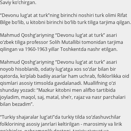
Saviy ko‘chirgan.
“Devonu lug‘at at turk”ning birinchi noshiri turk olimi Rifat
Bilge bo‘lib, u kitobni birinchi bo‘lib turk tiliga tarjima qilgan.
Mahmud Qoshg‘ariyning “Devonu lug‘at at turk” asari
o‘zbek tiliga professor Solih Mutallibi tomonidan tarjima
qilingan va 1960-1963 yillar Toshkentda nashr etilgan.
Mahmud Qoshg‘ariyning “Devonu lug‘at at turk” asari
noyob hisoblanib, odatiy lug‘atga xos so‘zlar bilan bir
qatorda, ko‘plab badiiy asarlar ham uchrab, folklorlikka oid
qismlari asosiy timsolda gavdalanadi. Muallifning o‘zi
shunday yozadi: “Mazkur kitobni men alifbo tartibida
joyladim, maqol, saj, matal, she’r, rajaz va nasr parchalari
bilan bezadim”.
“Turkiy shajaralar lug‘ati”da turkiy tilda so‘zlashuvchilar
folklorining asosiy janrlari keltirilgan - marosimiy va lirik
qo‘shiqlar, qahramonlik dostoni, tarixiy rivoyat va