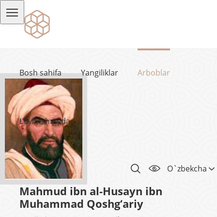
Bosh sahifa
Yangiliklar
Arboblar
Loyiha haqida
O`zbekcha
Mahmud ibn al-Husayn ibn
Muhammad Qoshg‘ariy