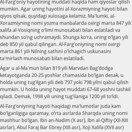
Al-Farg‘oniy hayotining muddati haqida ham qiyoslar qilish
mumkin. Agar uning hayotini al-Xorazmiyning hayoti bilan
qiyos qilsak, quyidagi xulosaga kelamiz. Ma'lumki, al-
Xorazmiyning nomi yozma manbalarda oxirgi marta 847 yili
xalifa al-Vosiqning o‘limi munosabati bilan eslatiladi va
shundan so‘ng uchramaydi. Shunga ko‘ra, uning o‘lgan yili
deb 850 yil qabul qilingan. Al-Farg‘oniyning nomi oxirgi
marta 861 yili Nilning sathini o‘lchagich uskunasini
ta'mirlash munosabati bilan eslatiladi.
Agar u al-Ma'mun bilan 819 yili Marvdan Bag‘dodga
ketayotganda 20-25 yoshlar chamasida bo‘lgan desak, u
holda uning tug‘ilgan yili deb 797 yoki 798 yilni qabul qilish
mumkin. U holda uning hayot muddati 67-68 yoshni tashkil
qiladi. Demak, 1998 yili uning tug‘ilaniga 1200 yil to‘ldi.
Al-Farg‘oniyning hayoti haqidagi ma'lumotlar juda kam
bo‘lganligiga qaramay, o‘rta asrlarda Sharqda uning nomi
mashhur bo‘lgan. Ibn an-Nadim (X asr), Ibn al-Qiftiy (XII-XIII
asrlar), Abul Faraj Bar Ebrey (XIII asr), Xoji Xalifa (XVII asr)