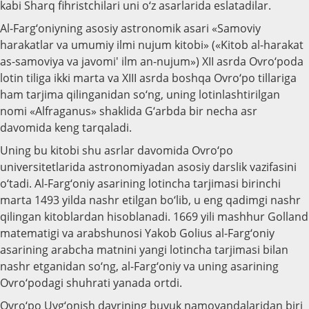
kabi Sharq fihristchilari uni o‘z asarlarida eslatadilar.
Al-Farg‘oniyning asosiy astronomik asari «Samoviy
harakatlar va umumiy ilmi nujum kitobi» («Kitob al-harakat
as-samoviya va javomi' ilm an-nujum») XII asrda Ovro‘poda
lotin tiliga ikki marta va XIII asrda boshqa Ovro‘po tillariga
ham tarjima qilinganidan so‘ng, uning lotinlashtirilgan
nomi «Alfraganus» shaklida G‘arbda bir necha asr
davomida keng tarqaladi.
Uning bu kitobi shu asrlar davomida Ovro‘po
universitetlarida astronomiyadan asosiy darslik vazifasini
o‘tadi. Al-Farg‘oniy asarining lotincha tarjimasi birinchi
marta 1493 yilda nashr etilgan bo‘lib, u eng qadimgi nashr
qilingan kitoblardan hisoblanadi. 1669 yili mashhur Golland
matematigi va arabshunosi Yakob Golius al-Farg‘oniy
asarining arabcha matnini yangi lotincha tarjimasi bilan
nashr etganidan so‘ng, al-Farg‘oniy va uning asarining
Ovro‘podagi shuhrati yanada ortdi.
Ovro‘po Uyg‘onish davrining buyuk namoyandalaridan biri