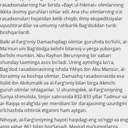
rasadxonalarning har birida «Bayt ul-hikmat» olimlarining
ikkita doimiy guruhlari ishlar edi. Ana shu olimlarning o‘zi
rasadxonalari hojatidan kelib chiqib, ilmiy ekspeditsiyalar
uyushtirardilar va umumiy rahbarlik Bag‘doddan turib
boshqarilardi.
Balki al-Farg‘oniy Damashqdagi olimlar guruhida bo‘lishi, al-
Ma'mun uni Bag‘dodga kelishi bilanoq u yerga yuborgan
bo‘lishi mumkin. Abu Rayhon Beruniyning bir xabari
shunday taxminga asos bo‘ladi. Uning aytishiga ko‘ra,
Bag‘dod rasadxonasining ishida YAhyo ibn Abu Mansur, al-
Xorazmiy va boshqa olimlar, Damashq rasadxonasida esa
Xolid ibn Abdumalik va al-Farg‘oniy bilan birga ikkinchi
guruh olimlar ishlaganlar. U shuningdek, al-Farg‘oniyning
Suriya shimolida, Sinjor sahrosida 832-833 yillar Tadmur va
ar-Raqqa oralig‘ida yer meridiani bir darajasining uzunligini
o‘lchashda ishtirok etganini ham aytgan.
Nihoyat, al-Farg‘oniyning hayoti haqidagi eng so‘nggi va eng
aniq xabar 861 bilan bog‘lanadi. Mavjud ma'lumotlarga