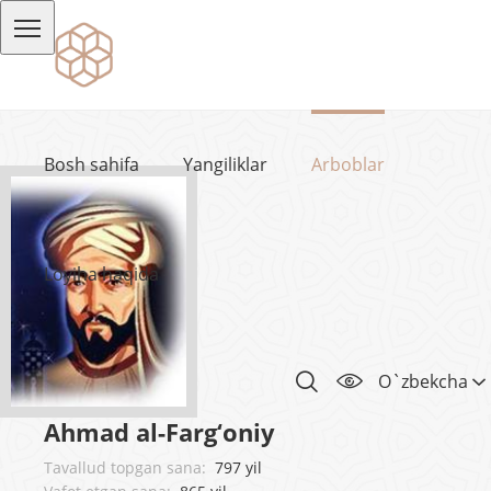
Bosh sahifa
Yangiliklar
Arboblar
Loyiha haqida
O`zbekcha
Ahmad al-Farg‘oniy
Tavallud topgan sana:
797 yil