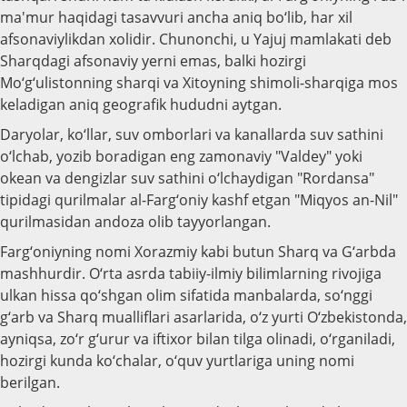
ma'mur haqidagi tasavvuri ancha aniq bo‘lib, har xil
afsonaviylikdan xolidir. Chunonchi, u Yajuj mamlakati deb
Sharqdagi afsonaviy yerni emas, balki hozirgi
Mo‘g‘ulistonning sharqi va Xitoyning shimoli-sharqiga mos
keladigan aniq geografik hududni aytgan.
Daryolar, ko‘llar, suv omborlari va kanallarda suv sathini
o‘lchab, yozib boradigan eng zamonaviy "Valdey" yoki
okean va dengizlar suv sathini o‘lchaydigan "Rordansa"
tipidagi qurilmalar al-Farg‘oniy kashf etgan "Miqyos an-Nil"
qurilmasidan andoza olib tayyorlangan.
Farg‘oniyning nomi Xorazmiy kabi butun Sharq va G‘arbda
mashhurdir. O‘rta asrda tabiiy-ilmiy bilimlarning rivojiga
ulkan hissa qo‘shgan olim sifatida manbalarda, so‘nggi
g‘arb va Sharq mualliflari asarlarida, o‘z yurti O‘zbekistonda,
ayniqsa, zo‘r g‘urur va iftixor bilan tilga olinadi, o‘rganiladi,
hozirgi kunda ko‘chalar, o‘quv yurtlariga uning nomi
berilgan.