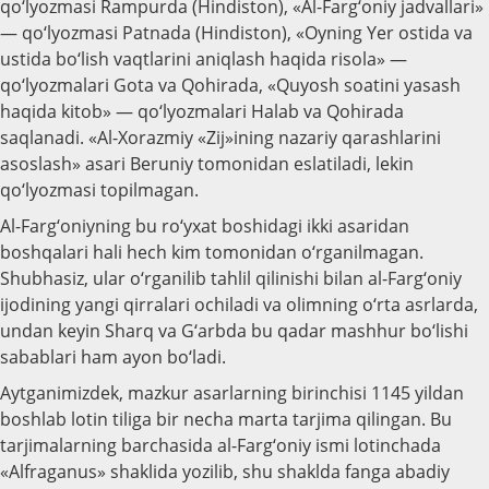
qo‘lyozmasi Rampurda (Hindiston), «Al-Farg‘oniy jadvallari»
— qo‘lyozmasi Patnada (Hindiston), «Oyning Yer ostida va
ustida bo‘lish vaqtlarini aniqlash haqida risola» —
qo‘lyozmalari Gota va Qohirada, «Quyosh soatini yasash
haqida kitob» — qo‘lyozmalari Halab va Qohirada
saqlanadi. «Al-Xorazmiy «Zij»ining nazariy qarashlarini
asoslash» asari Beruniy tomonidan eslatiladi, lekin
qo‘lyozmasi topilmagan.
Al-Farg‘oniyning bu ro‘yxat boshidagi ikki asaridan
boshqalari hali hech kim tomonidan o‘rganilmagan.
Shubhasiz, ular o‘rganilib tahlil qilinishi bilan al-Farg‘oniy
ijodining yangi qirralari ochiladi va olimning o‘rta asrlarda,
undan keyin Sharq va G‘arbda bu qadar mashhur bo‘lishi
sabablari ham ayon bo‘ladi.
Aytganimizdek, mazkur asarlarning birinchisi 1145 yildan
boshlab lotin tiliga bir necha marta tarjima qilingan. Bu
tarjimalarning barchasida al-Farg‘oniy ismi lotinchada
«Alfraganus» shaklida yozilib, shu shaklda fanga abadiy