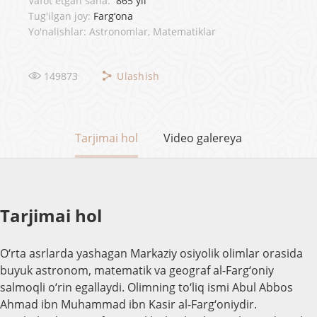
Vafot etgan sana:
865 yil
Tug'ilgan joy:
Farg‘ona
Yo'nalishlar: Astronomlar, Matematiklar
149873
Ulashish
Tarjimai hol
Video galereya
Tarjimai hol
O‘rta asrlarda yashagan Markaziy osiyolik olimlar orasida
buyuk astronom, matematik va geograf al-Farg‘oniy
salmoqli o‘rin egallaydi. Olimning to‘liq ismi Abul Abbos
Ahmad ibn Muhammad ibn Kasir al-Farg‘oniydir.