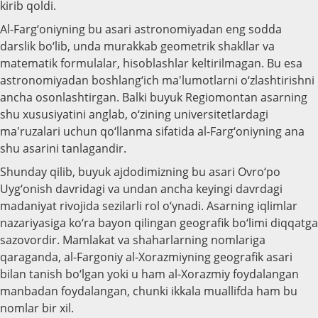
kirib qoldi.
Al-Farg‘oniyning bu asari astronomiyadan eng sodda
darslik bo‘lib, unda murakkab geometrik shakllar va
matematik formulalar, hisoblashlar keltirilmagan. Bu esa
astronomiyadan boshlang‘ich ma'lumotlarni o‘zlashtirishni
ancha osonlashtirgan. Balki buyuk Regiomontan asarning
shu xususiyatini anglab, o‘zining universitetlardagi
ma'ruzalari uchun qo‘llanma sifatida al-Farg‘oniyning ana
shu asarini tanlagandir.
Shunday qilib, buyuk ajdodimizning bu asari Ovro‘po
Uyg‘onish davridagi va undan ancha keyingi davrdagi
madaniyat rivojida sezilarli rol o‘ynadi. Asarning iqlimlar
nazariyasiga ko‘ra bayon qilingan geografik bo‘limi diqqatga
sazovordir. Mamlakat va shaharlarning nomlariga
qaraganda, al-Fargoniy al-Xorazmiyning geografik asari
bilan tanish bo‘lgan yoki u ham al-Xorazmiy foydalangan
manbadan foydalangan, chunki ikkala muallifda ham bu
nomlar bir xil.