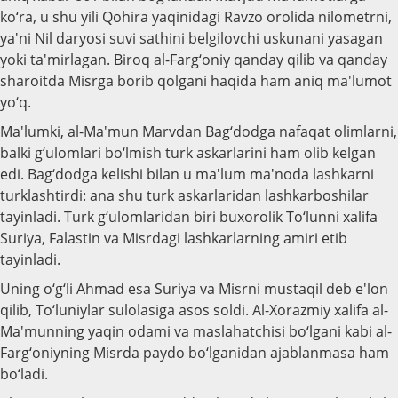
ko‘ra, u shu yili Qohira yaqinidagi Ravzo orolida nilometrni,
ya'ni Nil daryosi suvi sathini belgilovchi uskunani yasagan
yoki ta'mirlagan. Biroq al-Farg‘oniy qanday qilib va qanday
sharoitda Misrga borib qolgani haqida ham aniq ma'lumot
yo‘q.
Ma'lumki, al-Ma'mun Marvdan Bag‘dodga nafaqat olimlarni,
balki g‘ulomlari bo‘lmish turk askarlarini ham olib kelgan
edi. Bag‘dodga kelishi bilan u ma'lum ma'noda lashkarni
turklashtirdi: ana shu turk askarlaridan lashkarboshilar
tayinladi. Turk g‘ulomlaridan biri buxorolik To‘lunni xalifa
Suriya, Falastin va Misrdagi lashkarlarning amiri etib
tayinladi.
Uning o‘g‘li Ahmad esa Suriya va Misrni mustaqil deb e'lon
qilib, To‘luniylar sulolasiga asos soldi. Al-Xorazmiy xalifa al-
Ma'munning yaqin odami va maslahatchisi bo‘lgani kabi al-
Farg‘oniyning Misrda paydo bo‘lganidan ajablanmasa ham
bo‘ladi.