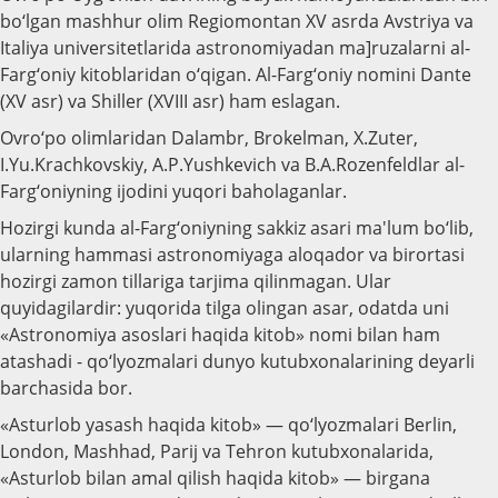
bo‘lgan mashhur olim Regiomontan XV asrda Avstriya va
Italiya universitetlarida astronomiyadan ma]ruzalarni al-
Farg‘oniy kitoblaridan o‘qigan. Al-Farg‘oniy nomini Dante
(XV asr) va Shiller (XVIII asr) ham eslagan.
Ovro‘po olimlaridan Dalambr, Brokelman, X.Zuter,
I.Yu.Krachkovskiy, A.P.Yushkevich va B.A.Rozenfeldlar al-
Farg‘oniyning ijodini yuqori baholaganlar.
Hozirgi kunda al-Farg‘oniyning sakkiz asari ma'lum bo‘lib,
ularning hammasi astronomiyaga aloqador va birortasi
hozirgi zamon tillariga tarjima qilinmagan. Ular
quyidagilardir: yuqorida tilga olingan asar, odatda uni
«Astronomiya asoslari haqida kitob» nomi bilan ham
atashadi - qo‘lyozmalari dunyo kutubxonalarining deyarli
barchasida bor.
«Asturlob yasash haqida kitob» — qo‘lyozmalari Berlin,
London, Mashhad, Parij va Tehron kutubxonalarida,
«Asturlob bilan amal qilish haqida kitob» — birgana