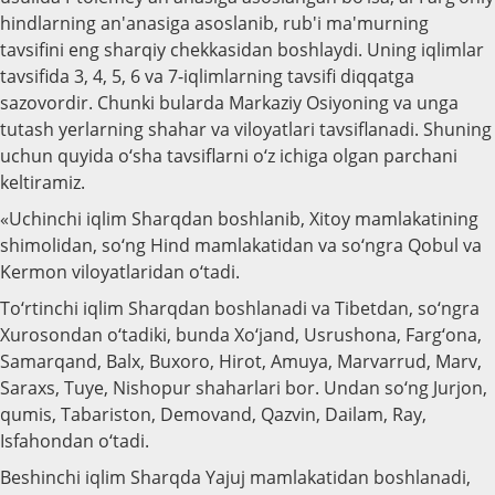
hindlarning an'anasiga asoslanib, rub'i ma'murning
tavsifini eng sharqiy chekkasidan boshlaydi. Uning iqlimlar
tavsifida 3, 4, 5, 6 va 7-iqlimlarning tavsifi diqqatga
sazovordir. Chunki bularda Markaziy Osiyoning va unga
tutash yerlarning shahar va viloyatlari tavsiflanadi. Shuning
uchun quyida o‘sha tavsiflarni o‘z ichiga olgan parchani
keltiramiz.
«Uchinchi iqlim Sharqdan boshlanib, Xitoy mamlakatining
shimolidan, so‘ng Hind mamlakatidan va so‘ngra Qobul va
Kermon viloyatlaridan o‘tadi.
To‘rtinchi iqlim Sharqdan boshlanadi va Tibetdan, so‘ngra
Xurosondan o‘tadiki, bunda Xo‘jand, Usrushona, Farg‘ona,
Samarqand, Balx, Buxoro, Hirot, Amuya, Marvarrud, Marv,
Saraxs, Tuye, Nishopur shaharlari bor. Undan so‘ng Jurjon,
qumis, Tabariston, Demovand, Qazvin, Dailam, Ray,
Isfahondan o‘tadi.
Beshinchi iqlim Sharqda Yajuj mamlakatidan boshlanadi,