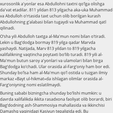
xurosonlik a'yonlar esa Abdullohni taxtni qo‘lga olishga
da'vat etadilar. 811 yildan 813 yilgacha aka-uka Muhammad
va Abdulloh o‘rtasida taxt uchun olib borilgan kurash
Abdullohning g‘alabasi bilan tugaydi va Muhammad qatl
qilinadi.
O‘sha yili Abdulloh taxtga al-Ma'mun nomi bilan o‘tiradi.
Lekin u Bag‘dodga bormay 819 yilga qadar Marvda
yashaydi. Natijada, Marv 813 yildan to 819 yilgacha
xalifalikning vaqtincha poytaxti bo‘lib turadi. 819 yili al-
Ma'mun butun saroy a'yonlari va ulamolari bilan birga
Bag‘dodga ko‘chadi. Ular orasida al-Farg‘oniy ham bor edi.
Shunday bo‘lsa ham al-Ma'mun qo‘l ostida u tuzgan ilmiy
markaz «Bayt ul-hikmat»da ishlagan olimlar orasida al-
Farg‘oniyning nomi eslatilmaydi.
Buning sababi bizningcha shunday bo‘lishi mumkin: u
davrda xalifalikda ikkita rasadxona faoliyat olib borardi, biri
Bag‘dodning ash-Shammosiya mahallasida va ikkinchisi
Damashq yaqinidagi Kasiyun tepaligida edi. Bu