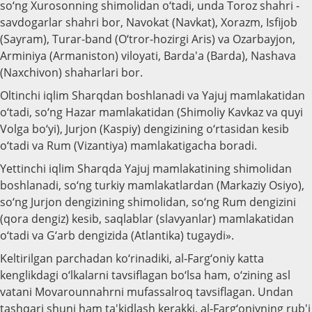
so‘ng Xurosonning shimolidan o‘tadi, unda Toroz shahri -
savdogarlar shahri bor, Navokat (Navkat), Xorazm, Isfijob
(Sayram), Turar-band (O‘tror-hozirgi Aris) va Ozarbayjon,
Arminiya (Armaniston) viloyati, Barda'a (Barda), Nashava
(Naxchivon) shaharlari bor.
Oltinchi iqlim Sharqdan boshlanadi va Yajuj mamlakatidan
o‘tadi, so‘ng Hazar mamlakatidan (Shimoliy Kavkaz va quyi
Volga bo‘yi), Jurjon (Kaspiy) dengizining o‘rtasidan kesib
o‘tadi va Rum (Vizantiya) mamlakatigacha boradi.
Yettinchi iqlim Sharqda Yajuj mamlakatining shimolidan
boshlanadi, so‘ng turkiy mamlakatlardan (Markaziy Osiyo),
so‘ng Jurjon dengizining shimolidan, so‘ng Rum dengizini
(qora dengiz) kesib, saqlablar (slavyanlar) mamlakatidan
o‘tadi va G‘arb dengizida (Atlantika) tugaydi».
Keltirilgan parchadan ko‘rinadiki, al-Farg‘oniy katta
kenglikdagi o‘lkalarni tavsiflagan bo‘lsa ham, o‘zining asl
vatani Movarounnahrni mufassalroq tavsiflagan. Undan
tashqari shuni ham ta'kidlash kerakki, al-Farg‘oniyning rub'i