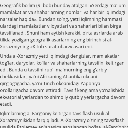
Geografik bo‘lim (9- bob) bunday atalgan: «Yerdagi ma'lum
mamlakatlar va shaharlarning nomlari va har bir iqlimdagi
narsalar haqida». Bundan so‘ng, yetti iqlimning hammasi
ulardagi mamlakatlar viloyatlari va shaharlari bilan birga
tavsiflanadi. Shuni ham aytish kerakki, o‘rta asrlarda arab
tilida yozilgan geografik asarlarning eng birinchisi al-
Xorazmiyning «Kitob surat-ul-arz» asari edi.
Unda al-Xorazmiy yetti iqlimdagi dengizlar, mamlakatlar,
tog‘lar, daryolar, ko‘llar va shaharlarning tavsifini keltirgan
edi. Bunda u tavsifni rub'i ma'murning eng g‘arbiy
chekkasidan, ya'ni Afrikaning Atlantika okeani
qirg‘og‘igacha, ya'ni Tinch okeanidagi Yaponiya
orollarigacha davom ettiradi. Tavsif kenglama yo‘nalishida
ekvatorial yerlardan to shimoliy qutbiy yerlargacha davom
etadi.
Iqlimlarning al-Farg‘oniy keltirgan tavsiflash usuli al-
Xorazmiynikidan farq qiladi. Al-Xorazmiy o‘zining tavsiflash
usulida Ptolemey an'anasiga asoslangan bo‘lsa, al-Farg‘oniy