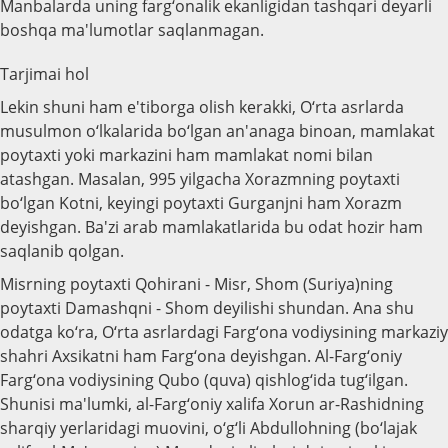
Manbalarda uning farg‘onalik ekanligidan tashqari deyarli
boshqa ma'lumotlar saqlanmagan.
Tarjimai hol
Lekin shuni ham e'tiborga olish kerakki, O‘rta asrlarda
musulmon o‘lkalarida bo‘lgan an'anaga binoan, mamlakat
poytaxti yoki markazini ham mamlakat nomi bilan
atashgan. Masalan, 995 yilgacha Xorazmning poytaxti
bo‘lgan Kotni, keyingi poytaxti Gurganjni ham Xorazm
deyishgan. Ba'zi arab mamlakatlarida bu odat hozir ham
saqlanib qolgan.
Misrning poytaxti Qohirani - Misr, Shom (Suriya)ning
poytaxti Damashqni - Shom deyilishi shundan. Ana shu
odatga ko‘ra, O‘rta asrlardagi Farg‘ona vodiysining markaziy
shahri Axsikatni ham Farg‘ona deyishgan. Al-Farg‘oniy
Farg‘ona vodiysining Qubo (quva) qishlog‘ida tug‘ilgan.
Shunisi ma'lumki, al-Farg‘oniy xalifa Xorun ar-Rashidning
sharqiy yerlaridagi muovini, o‘g‘li Abdullohning (bo‘lajak