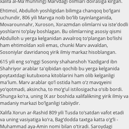
xalifa al-Ma'munning) Marvdagi olimlari doirasiga kirgan.
Ehtimol, Abdulloh yoshligidan bilimga chanqoq bo‘lgani
uchundir, 806 yili Marvga noib bo‘lib tayinlanganida,
Movarounnahr, Xuroson, Xorazmdan olimlarni va iste'dodli
yoshlarni to‘play boshlagan. Bu olimlarning asosiy qismi
Abdulloh u yerga kelganidan avvalroq to‘plangan bo‘lishi
ham ehtimoldan xoli emas, chunki Marv avvaldan,
Sosoniylar davridanoq yirik ilmiy markaz hisoblangan.
615 yili eng so‘nggi Sosoniy shahanshoh Yazdigard ibn
Shahriyor arablar ta'qibidan qochib bu yerga kelganida
poytaxtdagi kutubxona kitoblarini ham olib kelganligi
ma'lum. Marv arablar qo‘l ostida ham o‘z mavqyeini
yo‘qotmadi, aksincha, to mo‘g‘ul istilosigacha o‘sib bordi.
Shunga ko‘ra, uning IX asr boshida xalifalikning yirik ilmiy va
madaniy markazi bo‘lganligi tabiiydir.
Xalifa Xorun ar-Rashid 809 yili Tusda to‘satdan vafot etadi
va uning vasiyatiga ko‘ra, Bag‘dodda taxtga katta o‘g‘li -
Muhammad aya-Amin nomi bilan o‘tiradi. Saroydagi