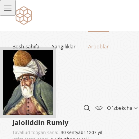
Bosh sahifa
Yangiliklar
Arboblar
Loyiha haqida
O`zbekcha
Jaloliddin Rumiy
Tavallud topgan sana:
30 sentyabr 1207 yil