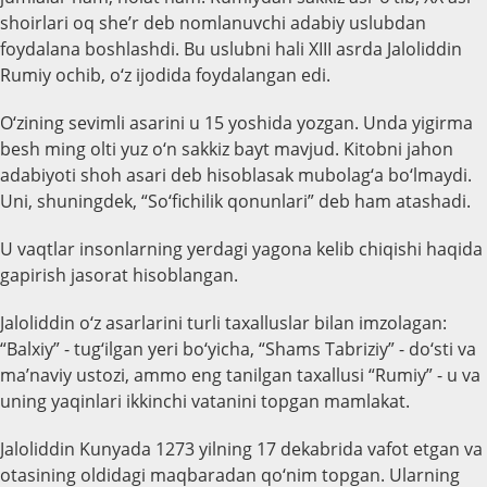
shoirlari oq she’r deb nomlanuvchi adabiy uslubdan
foydalana boshlashdi. Bu uslubni hali XIII asrda Jaloliddin
Rumiy ochib, o‘z ijodida foydalangan edi.
O‘zining sevimli asarini u 15 yoshida yozgan. Unda yigirma
besh ming olti yuz o‘n sakkiz bayt mavjud. Kitobni jahon
adabiyoti shoh asari deb hisoblasak mubolag‘a bo‘lmaydi.
Uni, shuningdek, “So‘fichilik qonunlari” deb ham atashadi.
U vaqtlar insonlarning yerdagi yagona kelib chiqishi haqida
gapirish jasorat hisoblangan.
Jaloliddin o‘z asarlarini turli taxalluslar bilan imzolagan:
“Balxiy” - tug‘ilgan yeri bo‘yicha, “Shams Tabriziy” - do‘sti va
ma’naviy ustozi, ammo eng tanilgan taxallusi “Rumiy” - u va
uning yaqinlari ikkinchi vatanini topgan mamlakat.
Jaloliddin Kunyada 1273 yilning 17 dekabrida vafot etgan va
otasining oldidagi maqbaradan qo‘nim topgan. Ularning