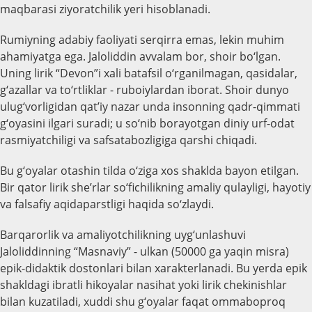
maqbarasi ziyoratchilik yeri hisoblanadi.
Rumiyning adabiy faoliyati serqirra emas, lekin muhim
ahamiyatga ega. Jaloliddin avvalam bor, shoir bo‘lgan.
Uning lirik “Devon”i xali batafsil o‘rganilmagan, qasidalar,
g‘azallar va to‘rtliklar - ruboiylardan iborat. Shoir dunyo
ulug‘vorligidan qat’iy nazar unda insonning qadr-qimmati
g‘oyasini ilgari suradi; u so‘nib borayotgan diniy urf-odat
rasmiyatchiligi va safsatabozligiga qarshi chiqadi.
Bu g‘oyalar otashin tilda o‘ziga xos shaklda bayon etilgan.
Bir qator lirik she’rlar so‘fichilikning amaliy qulayligi, hayotiy
va falsafiy aqidaparstligi haqida so‘zlaydi.
Barqarorlik va amaliyotchilikning uyg‘unlashuvi
Jaloliddinning “Masnaviy” - ulkan (50000 ga yaqin misra)
epik-didaktik dostonlari bilan xarakterlanadi. Bu yerda epik
shakldagi ibratli hikoyalar nasihat yoki lirik chekinishlar
bilan kuzatiladi, xuddi shu g‘oyalar faqat ommaboproq