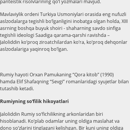
panteistik risolvlarining qo‘l yozmalari mavjud.
Mavlaviylik ordeni Turkiya Usmoniylari orasida eng nufuzli
aslzodalarga tegishli bo‘lganligini inobatga olgan holda, XIII
asrning boshqa buyuk shoiri - shaharning savdo sinfiga
tegishli ideologi Saadiga qarama-qarshi ravishda –
Jaloliddin ko‘proq ziroatchilardan ko‘ra, ko‘proq dehqonlar
aslzodalariga yaqinroq bo‘lgan.
Rumiy hayoti Orxan Pamukaning “Qora kitob” (1990)
hamda Elif Shafaqning “Sevgi” romanlaridagi syujetlar bilan
tutashib ketadi.
Rumiyning so‘filik hikoyatlari
Jaloliddin Rumiy so‘fichilikning arkonlaridan biri
hisoblanadi. Ko‘plab odamlar uning oldiga maslahat va
dono so‘zlarini tinglagani kelishgan. Bir kuni uning oldiga