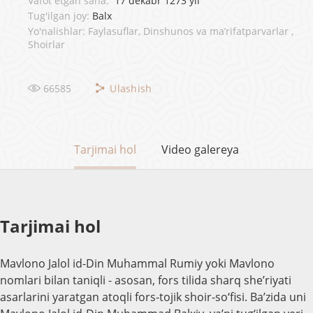
Vafot etgan sana:
17 dekabr 1273 yil
Tug'ilgan joy:
Balx
Yo'nalishlar: Faylasuflar, Dinshunos va ma’rifatparvarlar ,
Shoirlar
66585
Ulashish
Tarjimai hol
Video galereya
Tarjimai hol
Mavlono Jalol id-Din Muhammal Rumiy yoki Mavlono
nomlari bilan taniqli - asosan, fors tilida sharq she’riyati
asarlarini yaratgan atoqli fors-tojik shoir-so‘fisi. Ba’zida uni