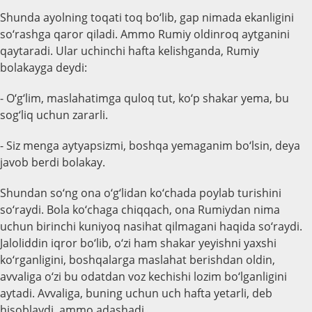
Shunda ayolning toqati toq bo‘lib, gap nimada ekanligini
so‘rashga qaror qiladi. Ammo Rumiy oldinroq aytganini
qaytaradi. Ular uchinchi hafta kelishganda, Rumiy
bolakayga deydi:
- O‘g‘lim, maslahatimga quloq tut, ko‘p shakar yema, bu
sog‘liq uchun zararli.
- Siz menga aytyapsizmi, boshqa yemaganim bo‘lsin, deya
javob berdi bolakay.
Shundan so‘ng ona o‘g‘lidan ko‘chada poylab turishini
so‘raydi. Bola ko‘chaga chiqqach, ona Rumiydan nima
uchun birinchi kuniyoq nasihat qilmagani haqida so‘raydi.
Jaloliddin iqror bo‘lib, o‘zi ham shakar yeyishni yaxshi
ko‘rganligini, boshqalarga maslahat berishdan oldin,
avvaliga o‘zi bu odatdan voz kechishi lozim bo‘lganligini
aytadi. Avvaliga, buning uchun uch hafta yetarli, deb
hisoblaydi, ammo adashadi...