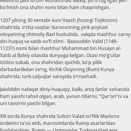
Mavlono Jalol id-Din Muhammad Balxiy, ya’ni tug‘ilgan yeri
bo‘lmish ona shahri nomi bilan ham chaqirishgan.
1207 yilning 30 sentabr kuni Vaxsh (hozirgi Tojikiston)
shahrida, o‘sha vaqtlar Xurosonning yirik poytaxt
viloyatining shimoliy Baxl hududida, xalqda mashhur saroy
din-huquq va xatib-so‘fi olimi - Baxouddin Valid (1148-
11231) nomi bilan mashhur Muhammad bin Husayn al-
Xatib al Balxiy oilasida dunyoga kelgan. Otasi mo‘g‘ullar
istilosi subab, ona shahridan qochib, ko‘p yillik
darbadarlikdan so‘ng, Kichik Osiyoning (Rum) Kunya
shahrida, turk-saljuqlar saroyida o‘rnashadi.
Jaloliddin nafaqat diniy-huquqiy, balki, aniq fanlar sohasida
ham yaxshi tahsil olgan, arab, yunon tillarini, “Qur’on”ni va
uni tavsirini yaxshi bilgan.
XIII asrda Kunya shahrida Sulton Valad so‘filik Mavlono
ordenini ta’sis etib, marosimlarda Rumiy asarlaridan
foydalanilgan. Rumiy — Usmoniylar Turkiyasidagi eng