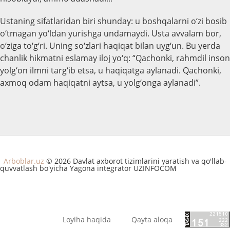
Ustaning sifatlaridan biri shunday: u boshqalarni o‘zi bosib
o‘tmagan yo‘ldan yurishga undamaydi. Usta avvalam bor,
o‘ziga to‘g‘ri. Uning so‘zlari haqiqat bilan uyg‘un. Bu yerda
chanlik hikmatni eslamay iloj yo‘q: “Qachonki, rahmdil inson
yolg‘on ilmni targ‘ib etsa, u haqiqatga aylanadi. Qachonki,
axmoq odam haqiqatni aytsa, u yolg‘onga aylanadi”.
Arboblar.uz
© 2026 Davlat axborot tizimlarini yaratish va qo'llab-
quvvatlash bo'yicha Yagona integrator UZINFOCOM
Loyiha haqida
Qayta aloqa