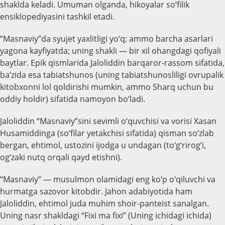
shaklda keladi. Umuman olganda, hikoyalar so‘filik
ensiklopediyasini tashkil etadi.
“Masnaviy”da syujet yaxlitligi yo‘q; ammo barcha asarlari
yagona kayfiyatda; uning shakli — bir xil ohangdagi qofiyali
baytlar. Epik qismlarida Jaloliddin barqaror-rassom sifatida,
ba’zida esa tabiatshunos (uning tabiatshunosliligi ovrupalik
kitobxonni lol qoldirishi mumkin, ammo Sharq uchun bu
oddiy holdir) sifatida namoyon bo‘ladi.
Jaloliddin “Masnaviy”sini sevimli o‘quvchisi va vorisi Xasan
Husamiddinga (so‘filar yetakchisi sifatida) qisman so‘zlab
bergan, ehtimol, ustozini ijodga u undagan (to‘g‘rirog‘i,
og‘zaki nutq orqali qayd etishni).
“Masnaviy” — musulmon olamidagi eng ko‘p o‘qiluvchi va
hurmatga sazovor kitobdir. Jahon adabiyotida ham
Jaloliddin, ehtimol juda muhim shoir-panteist sanalgan.
Uning nasr shakldagi “Fixi ma fixi” (Uning ichidagi ichida)