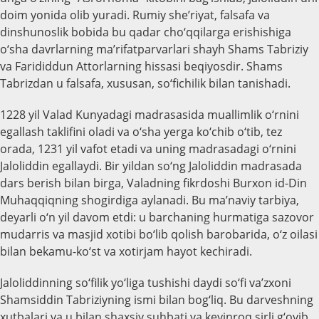
doim yonida olib yuradi. Rumiy she’riyat, falsafa va
dinshunoslik bobida bu qadar cho‘qqilarga erishishiga
o‘sha davrlarning ma’rifatparvarlari shayh Shams Tabriziy
va Farididdun Attorlarning hissasi beqiyosdir. Shams
Tabrizdan u falsafa, xususan, so‘fichilik bilan tanishadi.
1228 yil Valad Kunyadagi madrasasida muallimlik o‘rnini
egallash taklifini oladi va o‘sha yerga ko‘chib o‘tib, tez
orada, 1231 yil vafot etadi va uning madrasadagi o‘rnini
Jaloliddin egallaydi. Bir yildan so‘ng Jaloliddin madrasada
dars berish bilan birga, Valadning fikrdoshi Burxon id-Din
Muhaqqiqning shogirdiga aylanadi. Bu ma’naviy tarbiya,
deyarli o‘n yil davom etdi: u barchaning hurmatiga sazovor
mudarris va masjid xotibi bo‘lib qolish barobarida, o‘z oilasi
bilan bekamu-ko‘st va xotirjam hayot kechiradi.
Jaloliddinning so‘filik yo‘liga tushishi daydi so‘fi va’zxoni
Shamsiddin Tabriziyning ismi bilan bog‘liq. Bu darveshning
xutbalari va u bilan shaxsiy suhbati va keyinroq sirli g‘oyib