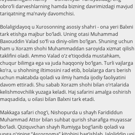
obro‘li darveshlarning hamda bizning davrimizdagi mavjud
tariqatning ma’naviy davomchisi.
Bolaligidayoq u Xurosonning asosiy shahri - ona yeri Balxni
tark etishga majbur bo‘ladi. Uning otasi Muhammad
Baxouddin Valad so‘fi va diniy-olim bo‘lgan. Shuning uchun
ham u Xorazm shohi Muhammaddan saroyida xizmat qilish
taklifini oladi. Ammo Valad o‘z e’tiqodida mustahkam,
chuqur bilimga ega va juda haqqoniy bo‘lgan. Turli vajlarga
ko‘ra, u shohning iltimosini rad etib, bolalarga dars berish
uchun maktabda qoladi va ilmiy hamda ijodiy faoliyatini
davom ettiradi. Shu sabab Xorazm shohi bilan o‘rtalarida
kelishmovchilik yuzaga keladi. Haj safarini amalga oshirish
maqsadida, u oilasi bilan Balxni tark etadi.
Makkaga safari chog‘i, Nishopurda u shayh Farididdun
Muhammad Attor bilan suhbat qurish sharafiga muyassar
bo‘ladi. Qiziquvchan shayh Rumiyga bog‘lanib qoladi va
unga o‘zining “Asrornoma” kitobini bag‘ishlab, Jaloliddin uni