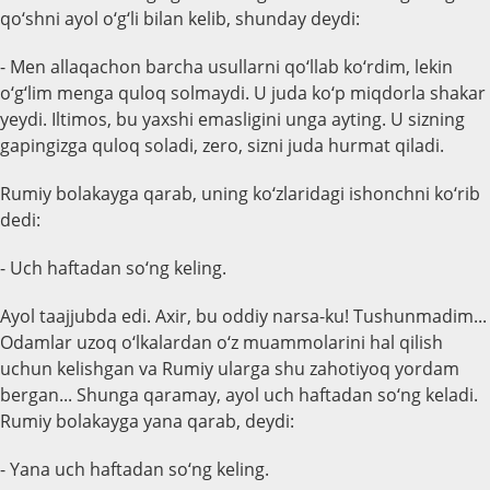
qo‘shni ayol o‘g‘li bilan kelib, shunday deydi:
- Men allaqachon barcha usullarni qo‘llab ko‘rdim, lekin
o‘g‘lim menga quloq solmaydi. U juda ko‘p miqdorla shakar
yeydi. Iltimos, bu yaxshi emasligini unga ayting. U sizning
gapingizga quloq soladi, zero, sizni juda hurmat qiladi.
Rumiy bolakayga qarab, uning ko‘zlaridagi ishonchni ko‘rib
dedi:
- Uch haftadan so‘ng keling.
Ayol taajjubda edi. Axir, bu oddiy narsa-ku! Tushunmadim...
Odamlar uzoq o‘lkalardan o‘z muammolarini hal qilish
uchun kelishgan va Rumiy ularga shu zahotiyoq yordam
bergan... Shunga qaramay, ayol uch haftadan so‘ng keladi.
Rumiy bolakayga yana qarab, deydi:
- Yana uch haftadan so‘ng keling.