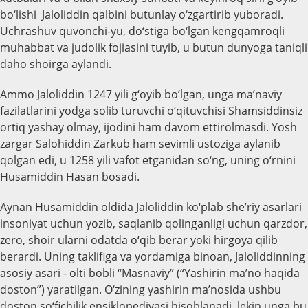
bo‘lishi Jaloliddin qalbini butunlay o‘zgartirib yuboradi.
Uchrashuv quvonchi-yu, do‘stiga bo‘lgan kengqamroqli
muhabbat va judolik fojiasini tuyib, u butun dunyoga taniqli
daho shoirga aylandi.
Ammo Jaloliddin 1247 yili g‘oyib bo‘lgan, unga ma’naviy
fazilatlarini yodga solib turuvchi o‘qituvchisi Shamsiddinsiz
ortiq yashay olmay, ijodini ham davom ettirolmasdi. Yosh
zargar Salohiddin Zarkub ham sevimli ustoziga aylanib
qolgan edi, u 1258 yili vafot etganidan so‘ng, uning o‘rnini
Husamiddin Hasan bosadi.
Aynan Husamiddin oldida Jaloliddin ko‘plab she’riy asarlari
insoniyat uchun yozib, saqlanib qolinganligi uchun qarzdor,
zero, shoir ularni odatda o‘qib berar yoki hirgoya qilib
berardi. Uning taklifiga va yordamiga binoan, Jaloliddinning
asosiy asari - olti bobli “Masnaviy” (“Yashirin ma’no haqida
doston”) yaratilgan. O‘zining yashirin ma’nosida ushbu
doston so‘fichilik ensiklopediyasi hisoblanadi, lekin unga bu