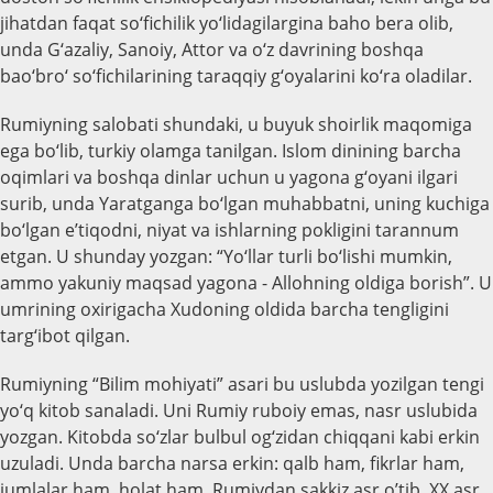
jihatdan faqat so‘fichilik yo‘lidagilargina baho bera olib,
unda G‘azaliy, Sanoiy, Attor va o‘z davrining boshqa
bao‘bro‘ so‘fichilarining taraqqiy g‘oyalarini ko‘ra oladilar.
Rumiyning salobati shundaki, u buyuk shoirlik maqomiga
ega bo‘lib, turkiy olamga tanilgan. Islom dinining barcha
oqimlari va boshqa dinlar uchun u yagona g‘oyani ilgari
surib, unda Yaratganga bo‘lgan muhabbatni, uning kuchiga
bo‘lgan e’tiqodni, niyat va ishlarning pokligini tarannum
etgan. U shunday yozgan: “Yo‘llar turli bo‘lishi mumkin,
ammo yakuniy maqsad yagona - Allohning oldiga borish”. U
umrining oxirigacha Xudoning oldida barcha tengligini
targ‘ibot qilgan.
Rumiyning “Bilim mohiyati” asari bu uslubda yozilgan tengi
yo‘q kitob sanaladi. Uni Rumiy ruboiy emas, nasr uslubida
yozgan. Kitobda so‘zlar bulbul og‘zidan chiqqani kabi erkin
uzuladi. Unda barcha narsa erkin: qalb ham, fikrlar ham,
jumlalar ham, holat ham. Rumiydan sakkiz asr o’tib, XX asr