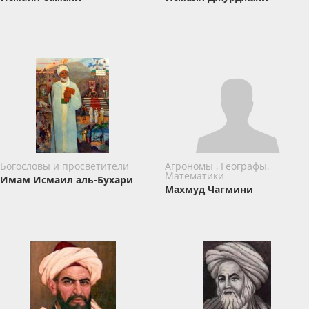
Богословы и просветители
Агрономы , Географы,
Математики
Имам Исмаил аль-Бухари
Махмуд Чагмини