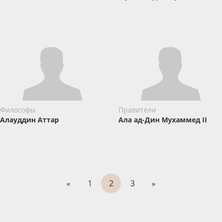
Философы
Правители
Алауддин Аттар
Ала ад-Дин Мухаммед II
«
1
2
3
»