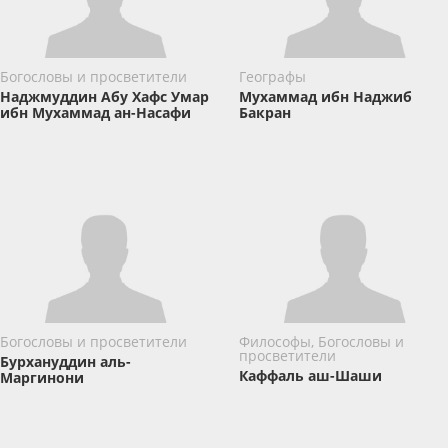
Богословы и просветители
Географы
Наджмуддин Абу Хафс Умар
Мухаммад ибн Наджиб
ибн Мухаммад ан-Насафи
Бакран
Богословы и просветители
Философы, Богословы и
просветители
Бурхануддин аль-
Каффаль аш-Шаши
Маргинони