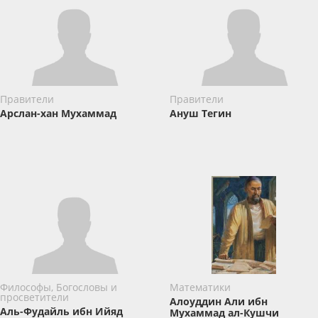
Правители
Правители
Арслан-хан Мухаммад
Ануш Тегин
Философы, Богословы и
Математики
просветители
Алоуддин Али ибн
Аль-Фудайль ибн Ийяд
Мухаммад ал-Кушчи