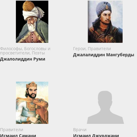
Философы, Богословы и
Герои, Правители
просветители, Поэты
Джалалиддин Мангуберды
Джалолиддин Руми
Правители
Врачи
Исмаил Самани
Исмаил Джурджани