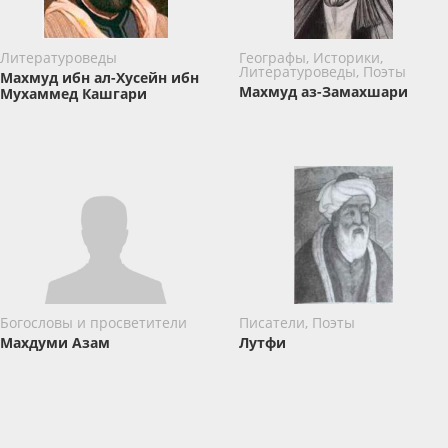
Литературоведы
Географы, Историки,
Литературоведы, Поэты
Махмуд ибн ал-Хусейн ибн
Махмуд аз-Замахшари
Мухаммед Кашгари
Богословы и просветители
Писатели, Поэты
Махдуми Азам
Лутфи