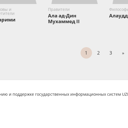
ловы и
Правители
Философ
етители
Ала ад-Дин
Алаудд
арими
Мухаммед II
1
2
3
»
анию и поддержке государственных информационных систем U