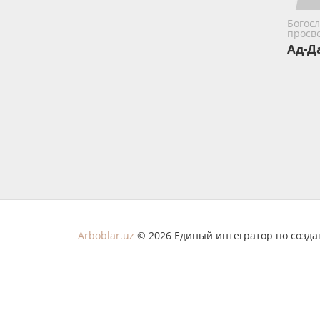
Богос
просв
Ад-Д
Arboblar.uz
© 2026 Единый интегратор по созд