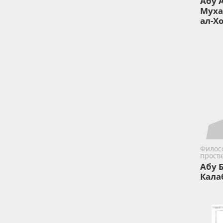
Абу 
Муха
ал-Х
Филос
просв
Абу 
Кала