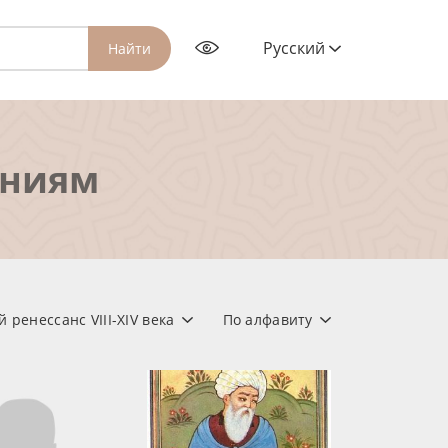
Русский
Найти
ениям
 ренессанс VIII-XIV века
По алфавиту