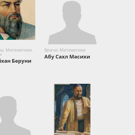
ы, Математики,
Врачи, Математики
ы
Абу Сахл Масихи
йхан Беруни