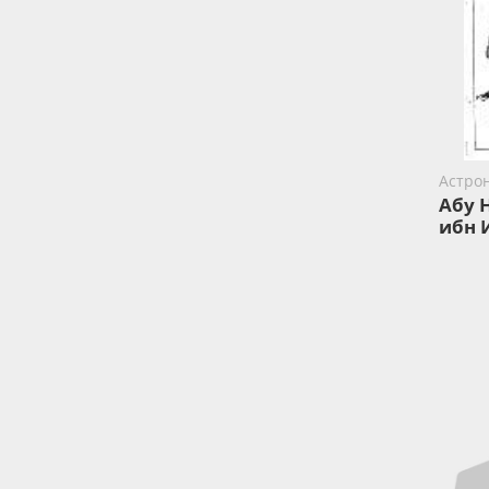
Астро
Абу 
ибн 