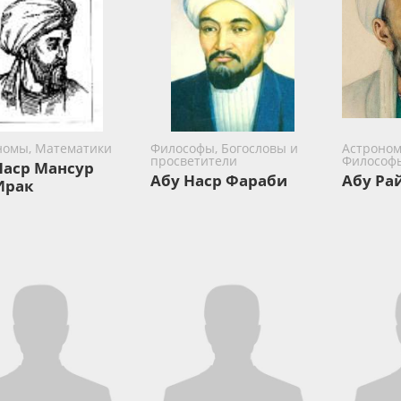
номы, Математики
Философы, Богословы и
Астроном
просветители
Философ
Наср Мансур
Абу Наср Фараби
Абу Ра
Ирак