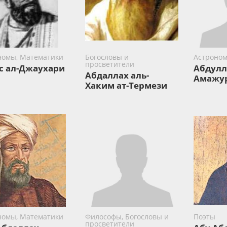
номы, Математики
Богословы и
Астроно
просветители
с ал-Джаухари
Абдулл
Абдаллах аль-
Амажур
Хаким ат-Термези
номы, Математики
Философы, Богословы и
Поэты
просветители