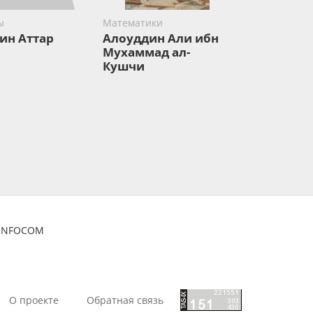
ы
Математики
ин Аттар
Алоуддин Али ибн
Мухаммад ал-
Кушчи
ZINFOCOM
О проекте
Обратная связь