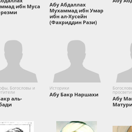
Абдаллах
Абу Аб
Абу Абдаллах
ммад ибн Муса
Мухаммад ибн Умар
орезми
ибн ал-Хусейн
(Фахриддин Рази)
офы, Богословы и
Историки
Богослов
етители
просвети
Абу Бакр Наршахи
Бакр аль-
Абу Ма
бади
Матур