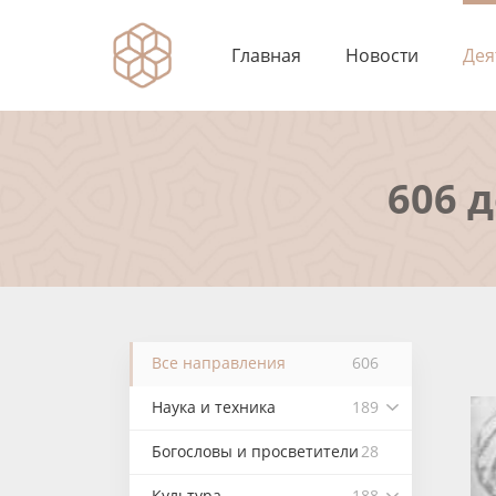
Главная
Новости
Дея
606 
Все направления
606
Наука и техника
189
Богословы и просветители
28
Культура
188