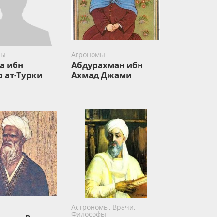
мы
Агрономы
а ибн
Абдурахман ибн
 ат-Турки
Ахмад Джами
Астрономы, Врачи,
Философы