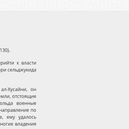
130).
рийти к власти
ери сельджукида
ал-Хусайни, он
емли, отстоящие
ольда военные
 направление по
, ему удалось
многие владения