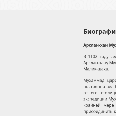
Биографи
Арслан-хан М
В 1102 году с
Арслан-хану Му
Малик-шаха.
Мухаммад царс
постоянно вел 
от его столи
экспедиции Мух
крайней мере
присоединить к