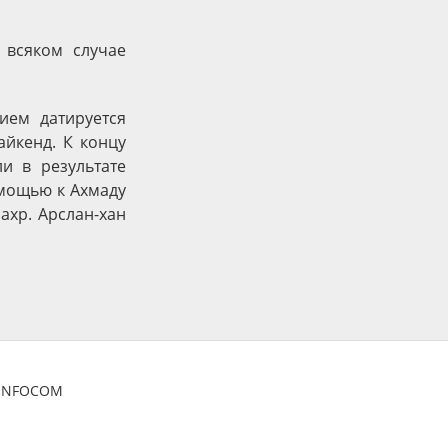
 всяком случае
ием датируется
айкенд. К концу
и в результате
омощью к Ахмаду
ахр. Арслан-хан
ZINFOCOM