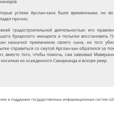
ханидов.
оторые успехи Арслан-хана были временными, но во
ладел прочно.
своей градостроительной деятельностью: его правлен
шого бухарского минарета и попытки восстановить П
хан назначил преемником своего сына, но того убил
пытке справиться со смутой Арслан-хан обратился за п
от, вместо того, чтобы помочь, сам завоевал Маверанн
 носилках из осажденного Самарканда и вскоре умер.
анию и поддержке государственных информационных систем U