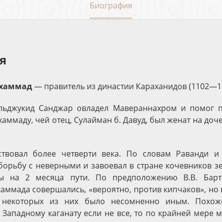
Биография
я
ухаммад
— правитель из династии Караханидов (1102—1
ельджукид Санджар овладел Мавераннахром и помог п
хаммаду, чей отец, Сулайман б. Давуд, был женат на доч
твовал более четверти века. По словам Раванди и 
борьбу с неверными и завоевал в стране кочевников з
цы на 2 месяца пути. По предположению В.В. Барт
аммада совершались, «вероятно, против кипчаков», но
 некоторых из них было несомненно иным. Похоже
 Западному каганату если не все, то по крайней мере 