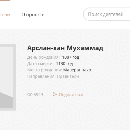
тели
О проекте
Арслан-хан Мухаммад
День рождения:
1087 год
Дата смерти:
1130 год
Место рождения:
Мавераннахр
Направления: Правители
5929
Поделиться