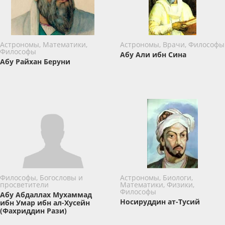
Астрономы, Математики,
Астрономы, Врачи, Философы
Философы
Абу Али ибн Сина
Абу Райхан Беруни
Философы, Богословы и
Астрономы, Биологи,
просветители
Математики, Физики,
Философы
Абу Абдаллах Мухаммад
Носируддин ат-Тусий
ибн Умар ибн ал-Хусейн
(Фахриддин Рази)