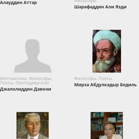
Философы
Алауддин Аттар
Шарафаддин Али Язди
Математики, Философы,
Философы, Поэты
Поэты, Преподаватели
Мирза Абдулкадыр Бедиль
Джалолиддин Давони