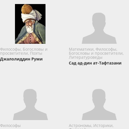
Философы, Богословы и
Математики, Философы,
просветители, Поэты
Богословы и просветители,
Литературоведы
Джалолиддин Руми
Сад ад-дин ат-Тафтазани
Философы
Астрономы, Историки,