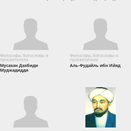
Философы, Богословы и
Философы, Богословы и
просветители
просветители
Мусахан Дахбиди
Аль-Фудайль ибн Ийяд
Муджадидди