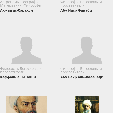
Астрономы, Географы,
Философы, Богословы и
Математики, Философы
просветители
Ахмад ас-Сарахси
Абу Наср Фараби
Философы, Богословы и
Философы, Богословы и
просветители
просветители
Каффаль аш-Шаши
Абу Бакр аль-Калабади