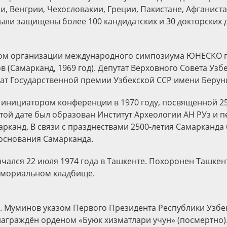
, Венгрии, Чехословакии, Греции, Пакистане, Афганиста
ыли защищены более 100 кандидатских и 30 докторских 
ом организации международного симпозиума ЮНЕСКО п
 (Самарканд, 1969 год). Депутат Верховного Совета Узбе
еат Государственной премии Узбекской ССР имени Беруни
инициатором конференции в 1970 году, посвященной 2
этой дате был образован Институт Археологии АН РУз и п
арканд. В связи с празднествами 2500-летия Самарканда
основания Самарканда.
чался 22 июля 1974 года в Ташкенте. Похоронен Ташкен
емориальном кладбище.
М. Муминов указом Первого Президента Республики Узбек
аграждён орденом «Буюк хизматлари учун» (посмертно)