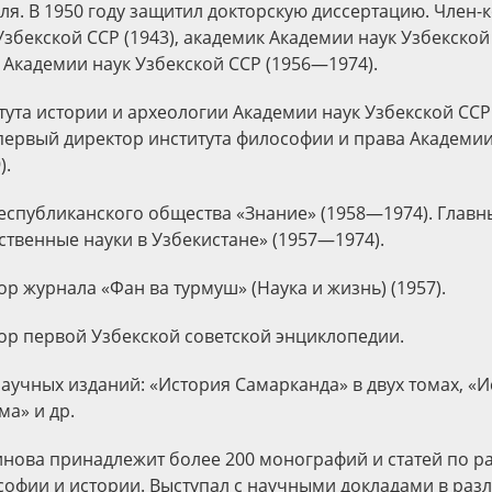
ля. В 1950 году защитил докторскую диссертацию. Член-
збекской ССР (1943), академик Академии наук Узбекской 
 Академии наук Узбекской ССР (1956—1974).
тута истории и археологии Академии наук Узбекской ССР
первый директор института философии и права Академии
).
еспубликанского общества «Знание» (1958—1974). Главн
твенные науки в Узбекистане» (1957—1974).
р журнала «Фан ва турмуш» (Наука и жизнь) (1957).
ор первой Узбекской советской энциклопедии.
научных изданий: «История Самарканда» в двух томах, «И
ма» и др.
инова принадлежит более 200 монографий и статей по 
офии и истории. Выступал с научными докладами в разл