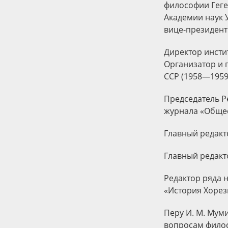
философии Геге
Академии наук У
вице-президент
Директор инсти
Организатор и 
ССР (1958—1959
Председатель Р
журнала «Общес
Главный редакто
Главный редакт
Редактор ряда 
«История Хорез
Перу И. М. Мум
вопросам филос