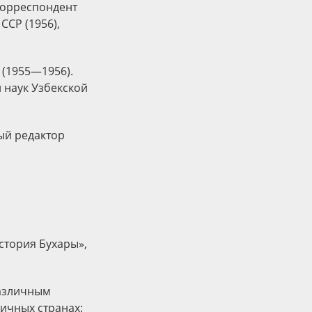
корреспондент
ССР (1956),
 (1955—1956).
 наук Узбекской
ый редактор
стория Бухары»,
различным
ичных странах: