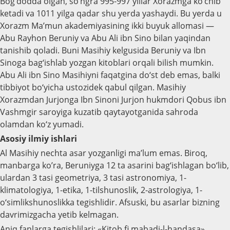
Bog‘dodda olgan, so‘ngra 995-997 yillar Xorazmga ko‘chib
ketadi va 1011 yilga qadar shu yerda yashaydi. Bu yerda u
Xorazm Ma’mun akademiyasining ikki buyuk allomasi —
Abu Rayhon Beruniy va Abu Ali ibn Sino bilan yaqindan
tanishib qoladi. Buni Masihiy kelgusida Beruniy va Ibn
Sinoga bag‘ishlab yozgan kitoblari orqali bilish mumkin.
Abu Ali ibn Sino Masihiyni faqatgina do‘st deb emas, balki
tibbiyot bo‘yicha ustozidek qabul qilgan. Masihiy
Xorazmdan Jurjonga Ibn Sinoni Jurjon hukmdori Qobus ibn
Vashmgir saroyiga kuzatib qaytayotganida sahroda
olamdan ko‘z yumadi.
Asosiy ilmiy ishlari
Al Masihiy nechta asar yozganligi ma’lum emas. Biroq,
manbarga ko’ra, Beruniyga 12 ta asarini bag‘ishlagan bo‘lib,
ulardan 3 tasi geometriya, 3 tasi astronomiya, 1-
klimatologiya, 1-etika, 1-tilshunoslik, 2-astrologiya, 1-
o‘simlikshunoslikka tegishlidir. Afsuski, bu asarlar bizning
davrimizgacha yetib kelmagan.
Aniq fanlarga tegishlilari: «Kitob fi mabadi-l-handasa»