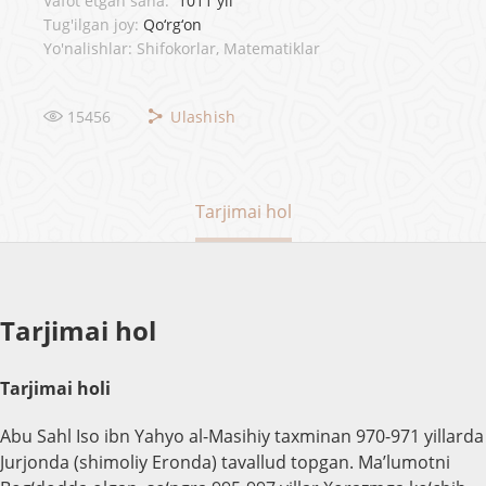
Vafot etgan sana:
1011 yil
Tug'ilgan joy:
Qo‘rg‘on
Yo'nalishlar: Shifokorlar, Matematiklar
15456
Ulashish
Tarjimai hol
Tarjimai hol
Tarjimai holi
Abu Sahl Iso ibn Yahyo al-Masihiy taxminan 970-971 yillarda
Jurjonda (shimoliy Eronda) tavallud topgan. Ma’lumotni