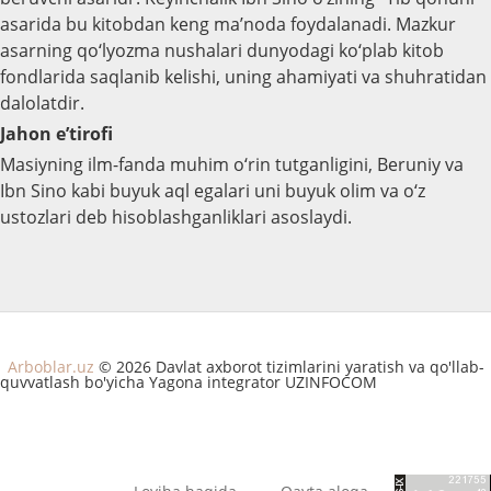
asarida bu kitobdan keng ma’noda foydalanadi. Mazkur
asarning qo‘lyozma nushalari dunyodagi ko‘plab kitob
fondlarida saqlanib kelishi, uning ahamiyati va shuhratidan
dalolatdir.
Jahon e’tirofi
Masiyning ilm-fanda muhim o‘rin tutganligini, Beruniy va
Ibn Sino kabi buyuk aql egalari uni buyuk olim va o‘z
ustozlari deb hisoblashganliklari asoslaydi.
Arboblar.uz
© 2026 Davlat axborot tizimlarini yaratish va qo'llab-
quvvatlash bo'yicha Yagona integrator UZINFOCOM