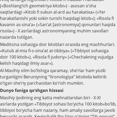
(«Boshlang‘ich geometriya kitobi») - asosan o‘sha
vaqtlardagi «Kitob fi sukun al-ard au harakatixa» («Yer
harakatlanishi yoki sokin turishi haqidagi kitob»); «Risola fi
kavanin as-sina’a» («San’at [astronomiya] qonunlari haqida
risola») - X asrlardagi astronomiyaning muhim savollari
nazarda tutilgan.
Meditsina sohasiga doir kitoblari orasida eng mashhurlari:
«Kutub al-mia fi-s-sina’at at-tibbiya» («Tibbiyot sohasiga
doir 100 kitob»), «Risola fi judoriy» («Chechakning vujudga
kelish haqidagi ilmiy asar»).
Al-Masihiy olim bo‘lishiga qaramay, she’rlar ham yozib
turganligini Beruniyning “Xronologiya” kitobida keltirib
o‘tgan she’riy parchasidan ko‘rish mumkin.
Dunyo faniga qo‘shgan hissasi
Masihiy ijodining eng katta mehnatlaridan biri - X-XI
asrlarda yozilgan «Tibbiyot sohasi bo‘yicha 100 kitob»bo’lib,
tibbiyot bo‘yicha ham nazariy, ham amaliy savollarga javob
beruvchi asaridr. Keyinchalik Ibn Sino o‘zining “Tib qonuni”