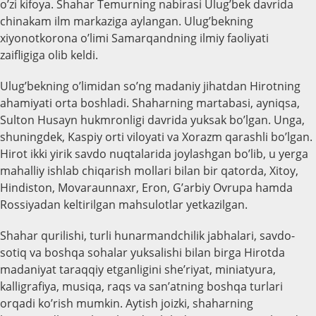
o’zi kifoya. Shahar Temurning nabirasi Ulug’bek davrida
chinakam ilm markaziga aylangan. Ulug’bekning
xiyonotkorona o’limi Samarqandning ilmiy faoliyati
zaifligiga olib keldi.
Ulug’bekning o’limidan so’ng madaniy jihatdan Hirotning
ahamiyati orta boshladi. Shaharning martabasi, ayniqsa,
Sulton Husayn hukmronligi davrida yuksak bo’lgan. Unga,
shuningdek, Kaspiy orti viloyati va Xorazm qarashli bo’lgan.
Hirot ikki yirik savdo nuqtalarida joylashgan bo’lib, u yerga
mahalliy ishlab chiqarish mollari bilan bir qatorda, Xitoy,
Hindiston, Movaraunnaxr, Eron, G’arbiy Ovrupa hamda
Rossiyadan keltirilgan mahsulotlar yetkazilgan.
Shahar qurilishi, turli hunarmandchilik jabhalari, savdo-
sotiq va boshqa sohalar yuksalishi bilan birga Hirotda
madaniyat taraqqiy etganligini she’riyat, miniatyura,
kalligrafiya, musiqa, raqs va san’atning boshqa turlari
orqadi ko’rish mumkin. Aytish joizki, shaharning