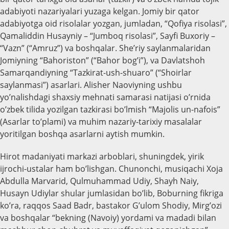
adabiyoti nazariyalari yuzaga kelgan. Jomiy bir qator
adabiyotga oid risolalar yozgan, jumladan, “Qofiya risolasi”,
Qamaliddin Husayniy – “Jumboq risolasi”, Sayfi Buxoriy –
“Vazn” (“Amruz”) va boshqalar. She’riy saylanmalaridan
Jomiyning “Bahoriston” (“Bahor bog’i”), va Davlatshoh
Samarqandiyning “Tazkirat-ush-shuaro” (“Shoirlar
saylanmasi”) asarlari. Alisher Naoviyning ushbu
yo’nalishdagi shaxsiy mehnati samarasi natijasi o’rnida
o’zbek tilida yozilgan tazkirasi bo’lmish “Majolis un-nafois”
(Asarlar to’plami) va muhim nazariy-tarixiy masalalar
yoritilgan boshqa asarlarni aytish mumkin.
Hirot madaniyati markazi arboblari, shuningdek, yirik
ijrochi-ustalar ham bo’lishgan. Chunonchi, musiqachi Xoja
Abdulla Marvarid, Qulmuhammad Udiy, Shayh Naiy,
Husayn Udiylar shular jumlasidan bo’lib, Boburning fikriga
ko’ra, raqqos Saad Badr, bastakor G’ulom Shodiy, Mirg’ozi
va boshqalar “bekning (Navoiy) yordami va madadi bilan