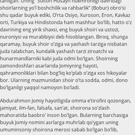
tanilgan. Uning “Sulton Husayn hukmronligi davridagi
shoirlarning yo’l boshchilik va rahbarlik” (Bobur) obro’si
shu qadar buyuk ediki, O’rta Osiyo, Xuroson, Eron, Kavkaz
orti, Turkiya va Hindistonda ham mashhur bo’lib, hatto o’z
davrining eng yirik shaxsi, eng buyuk shoiri va ustozi,
nuroniysi va murabbiysi deb hisoblangan. Biroq, shunga
qaramay, buyuk shoir o’ziga va yashash tarziga nisbatan
juda talabchan, kundalik yashash tarzi ziroatchi va
hunarmandlarniki kabi juda odmi bo’lgan. Shoirning
zamondoshlari asarlarida Jomiyning hayoti,
qahramonliklari bilan bog’liq ko’plab o’ziga xos hikoyalar
bor. Ularning mazmunidan shoir o’ta sodda, odmi, dono
bo’lganligi yaqqol namoyon bo’ladi.
Abdurahmon Jomiy hayotligida omma e’tirofini qozongan,
jamiyat, ilm-fan, falsafa, san’at, shoirona so’zlash
mahoratida baobro’ inson bo’lgan. Bularning barchasiga
buyuk Jomiy nomini asrlarga muhrlab qo’ygan uning
umuminsoniy shoirona merosi sabab bo’lgan bo’lib,