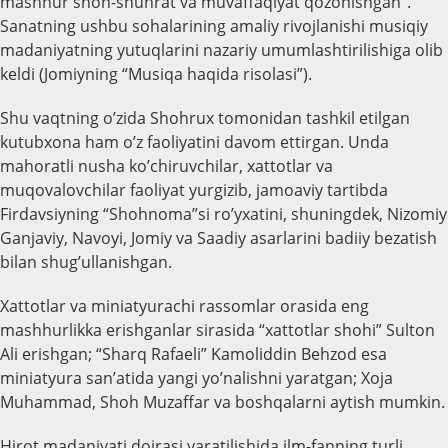
mashhur shon-shuhrat va muvaffaqiyat qozonishgan”.
Sanatning ushbu sohalarining amaliy rivojlanishi musiqiy
madaniyatning yutuqlarini nazariy umumlashtirilishiga olib
keldi (Jomiyning “Musiqa haqida risolasi”).
Shu vaqtning o’zida Shohrux tomonidan tashkil etilgan
kutubxona ham o’z faoliyatini davom ettirgan. Unda
mahoratli nusha ko’chiruvchilar, xattotlar va
muqovalovchilar faoliyat yurgizib, jamoaviy tartibda
Firdavsiyning “Shohnoma”si ro’yxatini, shuningdek, Nizomiy
Ganjaviy, Navoyi, Jomiy va Saadiy asarlarini badiiy bezatish
bilan shug’ullanishgan.
Xattotlar va miniatyurachi rassomlar orasida eng
mashhurlikka erishganlar sirasida “xattotlar shohi” Sulton
Ali erishgan; “Sharq Rafaeli” Kamoliddin Behzod esa
miniatyura san’atida yangi yo’nalishni yaratgan; Xoja
Muhammad, Shoh Muzaffar va boshqalarni aytish mumkin.
Hirot madaniyati doirasi yaratilishida ilm-fanning turli