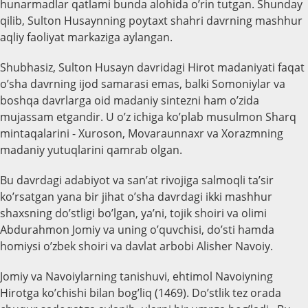
hunarmadlar qatlami bunda alohida o’rin tutgan. Shunday
qilib, Sulton Husaynning poytaxt shahri davrning mashhur
aqliy faoliyat markaziga aylangan.
Shubhasiz, Sulton Husayn davridagi Hirot madaniyati faqat
o’sha davrning ijod samarasi emas, balki Somoniylar va
boshqa davrlarga oid madaniy sintezni ham o’zida
mujassam etgandir. U o’z ichiga ko’plab musulmon Sharq
mintaqalarini - Xuroson, Movaraunnaxr va Xorazmning
madaniy yutuqlarini qamrab olgan.
Bu davrdagi adabiyot va san’at rivojiga salmoqli ta’sir
ko’rsatgan yana bir jihat o’sha davrdagi ikki mashhur
shaxsning do’stligi bo’lgan, ya’ni, tojik shoiri va olimi
Abdurahmon Jomiy va uning o’quvchisi, do’sti hamda
homiysi o’zbek shoiri va davlat arbobi Alisher Navoiy.
Jomiy va Navoiylarning tanishuvi, ehtimol Navoiyning
Hirotga ko’chishi bilan bog’liq (1469). Do’stlik tez orada