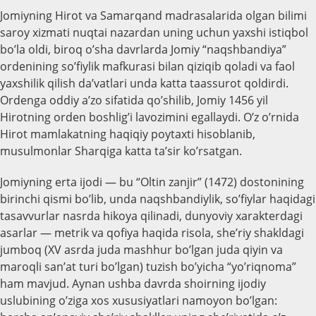
Jomiyning Hirot va Samarqand madrasalarida olgan bilimi
saroy xizmati nuqtai nazardan uning uchun yaxshi istiqbol
bo’la oldi, biroq o’sha davrlarda Jomiy “naqshbandiya”
ordenining so’fiylik mafkurasi bilan qiziqib qoladi va faol
yaxshilik qilish da’vatlari unda katta taassurot qoldirdi.
Ordenga oddiy a’zo sifatida qo’shilib, Jomiy 1456 yil
Hirotning orden boshlig’i lavozimini egallaydi. O’z o’rnida
Hirot mamlakatning haqiqiy poytaxti hisoblanib,
musulmonlar Sharqiga katta ta’sir ko’rsatgan.
Jomiyning erta ijodi — bu “Oltin zanjir” (1472) dostonining
birinchi qismi bo’lib, unda naqshbandiylik, so’fiylar haqidagi
tasavvurlar nasrda hikoya qilinadi, dunyoviy xarakterdagi
asarlar — metrik va qofiya haqida risola, she’riy shakldagi
jumboq (XV asrda juda mashhur bo’lgan juda qiyin va
maroqli san’at turi bo’lgan) tuzish bo’yicha “yo’riqnoma”
ham mavjud. Aynan ushba davrda shoirning ijodiy
uslubining o’ziga xos xususiyatlari namoyon bo’lgan: