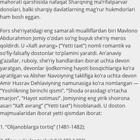
mahorati qarshisida nafaqat Sharqning ma’rifatparvar
donolari, balki sharqiy davlatlarning mag’rur hukmdorlari
ham bosh eggan.
Fors she’riyatidagi eng samarali mualliflardan biri Mavlono
Abdurahmon Jomiy o’zidan so’ng buyuk she’riy meros
qoldirdi. U «Xaft avrang» (“Yetti taxt”) nomli romantik va
so’fiy-falsafiy dostonlar to’plamini yaratdi. An’anaviy
g’azallar, ruboiy, she’riy bandlardan iborat uchta devon
yaratgan, devonlar ijodkorning hayoti bosqichlariga ko’ra
ajratilgan va Alisher Navoiyning taklifiga ko’ra uchta devon
Amir Husrav Dehlaviyning namunasiga ko’ra nomlangan —
“Yoshlikning birinchi qismi”, “Shoda orasidagi o’rtacha
marjon”, “Hayot xotimasi”. Jomiyning eng yirik shoirona
asari “Xaft avrang” (“Yetti taxt”) hisoblanadi. U doston
majmualaridan iborat yetti qismdan iborat:
1. “Olijanoblarga tortiq” (1481-1482);