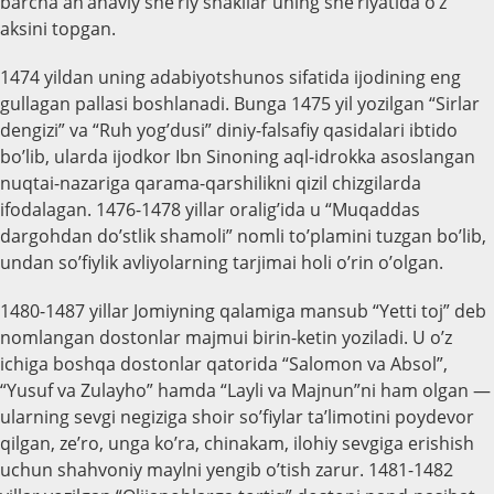
barcha an’anaviy she’riy shakllar uning she’riyatida o’z
aksini topgan.
1474 yildan uning adabiyotshunos sifatida ijodining eng
gullagan pallasi boshlanadi. Bunga 1475 yil yozilgan “Sirlar
dengizi” va “Ruh yog’dusi” diniy-falsafiy qasidalari ibtido
bo’lib, ularda ijodkor Ibn Sinoning aql-idrokka asoslangan
nuqtai-nazariga qarama-qarshilikni qizil chizgilarda
ifodalagan. 1476-1478 yillar oralig’ida u “Muqaddas
dargohdan do’stlik shamoli” nomli to’plamini tuzgan bo’lib,
undan so’fiylik avliyolarning tarjimai holi o’rin o’olgan.
1480-1487 yillar Jomiyning qalamiga mansub “Yetti toj” deb
nomlangan dostonlar majmui birin-ketin yoziladi. U o’z
ichiga boshqa dostonlar qatorida “Salomon va Absol”,
“Yusuf va Zulayho” hamda “Layli va Majnun”ni ham olgan —
ularning sevgi negiziga shoir so’fiylar ta’limotini poydevor
qilgan, ze’ro, unga ko’ra, chinakam, ilohiy sevgiga erishish
uchun shahvoniy maylni yengib o’tish zarur. 1481-1482