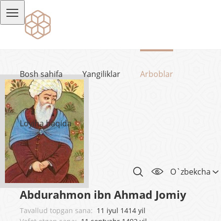
Bosh sahifa
Yangiliklar
Arboblar
Loyiha haqida
O`zbekcha
Abdurahmon ibn Ahmad Jomiy
Tavallud topgan sana:
11 iyul 1414 yil