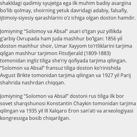
shakldagi qadimiy syujetga ega ilk muhim badiiy asargina
bo’lib qolmay, shoirning yetuk davridagi adabiy, falsafiy,
ijtimoiy-siyosiy qarashlarini o’z ichiga olgan doston hamdir.
Jomiyning “Solomoy va Absal” asari o’tgan yuz yillikda
g’arbiy Ovrupada ham juda mashhur bo’lgan: 1856 yil
doston mashhur shoir, Umar Xayyom to’rtliklarini tarjima
qilgan mashhur tarjimon Fitsdjerald (1809-1883)
tomonidan ingliz tiliga she’riy qofiyada tarjima qilingan.
“Solomon va Absal” fransuz tiliga doston ko’rinishida
Avgust Brikte tomonidan tarjima qilingan va 1927 yil Parij
shahrida nashrdan chiqqan.
Jomiyning “Solomon va Absal” dostoni rus tiliga ilk bor
sovet sharqshunosi Konstantin Chaykin tomonidan tarjima
qilingan va 1935 yil III Xalqaro Eron san’ati va arxeologiyasi
kongressiga bosib chiqarilgan.