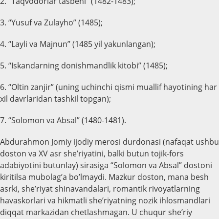
2. “Taqvodorlar tasbehi” (1482-1483);
3. “Yusuf va Zulayho” (1485);
4. “Layli va Majnun” (1485 yil yakunlangan);
5. “Iskandarning donishmandlik kitobi” (1485);
6. “Oltin zanjir” (uning uchinchi qismi muallif hayotining har
xil davrlaridan tashkil topgan);
7. “Solomon va Absal” (1480-1481).
Abdurahmon Jomiy ijodiy merosi durdonasi (nafaqat ushbu
doston va XV asr she’riyatini, balki butun tojik-fors
adabiyotini butunlay) sirasiga “Solomon va Absal” dostoni
kiritilsa mubolag’a bo’lmaydi. Mazkur doston, mana besh
asrki, she’riyat shinavandalari, romantik rivoyatlarning
havaskorlari va hikmatli she’riyatning nozik ihlosmandlari
diqqat markazidan chetlashmagan. U chuqur she’riy