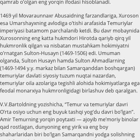
qamrab
o’olgan
en
g yorqin ifodasi hisoblanadi.
1469 yil Movaraunnaxr Abusaidning farzandlariga, Xuroson
esa Umarshayxning avlodiga o’tishi arafasida Temuriylar
imperiyasi batamom parchalanib ketdi. Bu davr mobaynida
Xurosonning eng katta hukmdori Hirotda qariyb qirq yil
hukmronlik qilgan va nisbatan mustahkam hokimiyatni
o’rnatgan Sulton-Husayn (1469-1506) edi. Umuman
olganda, Sulton Husayn hamda Sulton Ahmadlarning
(1469-1494 y.y. markaz bilan Samarqanddan boshqargan)
temuriylar davlati siyosiy tuzum nuqtai nazardan,
temuriylar oila azolariga tegishli alohida hokimiyatlarga ega
feodal monarxiya hukmronligidagi birlashuv deb qaralgan.
V.V.Bartoldning yozishicha, “Temur va temuriylar davri
O’rta osiyo uchun eng buyuk tashqi yog’du davri bo’lgan”.
Amir Temurning yorqin poytaxti — ajoyib me’moriy binolar
qad rostlagan, dunyoning eng yirik va eng boy
shaharlaridan biri bo’lgan Samarqandni yodga solishning