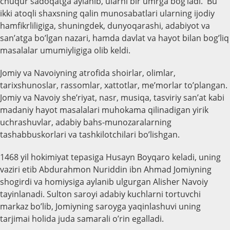
chuqur sadoqatga aylanib, ularni bir umrga bog’ladi. Bu
ikki atoqli shaxsning qalin munosabatlari ularning ijodiy
hamfikrliligiga, shuningdek, dunyoqarashi, adabiyot va
san’atga bo’lgan nazari, hamda davlat va hayot bilan bog’liq
masalalar umumiyligiga olib keldi.
Jomiy va Navoiyning atrofida shoirlar, olimlar,
tarixshunoslar, rassomlar, xattotlar, me’morlar to’plangan.
Jomiy va Navoiy she’riyat, nasr, musiqa, tasviriy san’at kabi
madaniy hayot masalalari muhokama qilinadigan yirik
uchrashuvlar, adabiy bahs-munozaralarning
tashabbuskorlari va tashkilotchilari bo’lishgan.
1468 yil hokimiyat tepasiga Husayn Boyqaro keladi, uning
vaziri etib Abdurahmon Nuriddin ibn Ahmad Jomiyning
shogirdi va homiysiga aylanib ulgurgan Alisher Navoiy
tayinlanadi. Sulton saroyi adabiy kuchlarni tortuvchi
markaz bo’lib, Jomiyning saroyga yaqinlashuvi uning
tarjimai holida juda samarali o’rin egalladi.