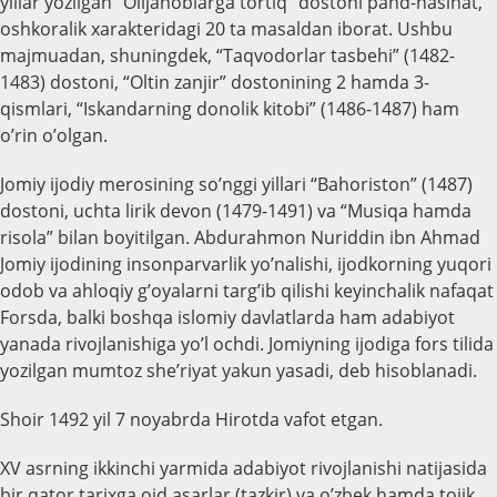
yillar yozilgan “Olijanoblarga tortiq” dostoni pand-nasihat,
oshkoralik xarakteridagi 20 ta masaldan iborat. Ushbu
majmuadan, shuningdek, “Taqvodorlar tasbehi” (1482-
1483) dostoni, “Oltin zanjir” dostonining 2 hamda 3-
qismlari, “Iskandarning donolik kitobi” (1486-1487) ham
o’rin o’olgan.
Jomiy ijodiy merosining so’nggi yillari “Bahoriston” (1487)
dostoni, uchta lirik devon (1479-1491) va “Musiqa hamda
risola” bilan boyitilgan. Abdurahmon Nuriddin ibn Ahmad
Jomiy ijodining insonparvarlik yo’nalishi, ijodkorning yuqori
odob va ahloqiy g’oyalarni targ’ib qilishi keyinchalik nafaqat
Forsda, balki boshqa islomiy davlatlarda ham adabiyot
yanada rivojlanishiga yo’l ochdi. Jomiyning ijodiga fors tilida
yozilgan mumtoz she’riyat yakun yasadi, deb hisoblanadi.
Shoir 1492 yil 7 noyabrda Hirotda vafot etgan.
XV asrning ikkinchi yarmida adabiyot rivojlanishi natijasida
bir qator tarixga oid asarlar (tazkir) va o’zbek hamda tojik