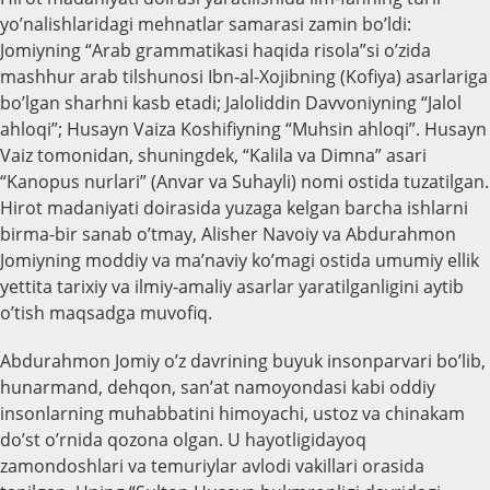
yo’nalishlaridagi mehnatlar samarasi zamin bo’ldi:
Jomiyning “Arab grammatikasi haqida risola”si o’zida
mashhur arab tilshunosi Ibn-al-Xojibning (Kofiya) asarlariga
bo’lgan sharhni kasb etadi; Jaloliddin Davvoniyning “Jalol
ahloqi”; Husayn Vaiza Koshifiyning “Muhsin ahloqi”. Husayn
Vaiz tomonidan, shuningdek, “Kalila va Dimna” asari
“Kanopus nurlari” (Anvar va Suhayli) nomi ostida tuzatilgan.
Hirot madaniyati doirasida yuzaga kelgan barcha ishlarni
birma-bir sanab o’tmay, Alisher Navoiy va Abdurahmon
Jomiyning moddiy va ma’naviy ko’magi ostida umumiy ellik
yettita tarixiy va ilmiy-amaliy asarlar yaratilganligini aytib
o’tish maqsadga muvofiq.
Abdurahmon Jomiy o’z davrining buyuk insonparvari bo’lib,
hunarmand, dehqon, san’at namoyondasi kabi oddiy
insonlarning muhabbatini himoyachi, ustoz va chinakam
do’st o’rnida qozona olgan. U hayotligidayoq
zamondoshlari va temuriylar avlodi vakillari orasida