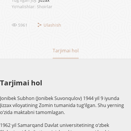
Tug'ilgan joy:
Jizzax
Yo'nalishlar: Shoirlar
5961
Ulashish
Tarjimai hol
Tarjimai hol
Jonibek Subhon (Jonibek Suvonqulov) 1944 yil 9 iyunda
Jizzax viloyatining Zomin tumanida tug‘ilgan. Shu yerning
o‘zida maktabni tamomlagan.
1962 yil Samarqand Davlat universitetining o‘zbek