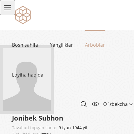
Bosh sahifa
Yangiliklar
Arboblar
Loyiha haqida
O`zbekcha
Jonibek Subhon
Tavallud topgan sana:
9 iyun 1944 yil