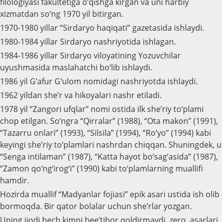
filologiyasi fakultetiga o‘qishga kirgan va uni harbiy
xizmatdan so‘ng 1970 yil bitirgan.
1970-1980 yillar “Sirdaryo haqiqati” gazetasida ishlaydi.
1980-1984 yillar Sirdaryo nashriyotida ishlagan.
1984-1986 yillar Sirdaryo viloyatining Yozuvchilar
uyushmasida maslahatchi bo‘lib ishlaydi.
1986 yil G‘afur G‘ulom nomidagi nashriyotda ishlaydi.
1962 yildan she’r va hikoyalari nashr etiladi.
1978 yil “Zangori ufqlar” nomi ostida ilk she’riy to‘plami
chop etilgan. So‘ngra “Qirralar” (1988), “Ota makon” (1991),
“Tazarru onlari” (1993), “Silsila” (1994), “Ro‘yo” (1994) kabi
keyingi she’riy to‘plamlari nashrdan chiqqan. Shuningdek, u
“Senga intilaman” (1987), “Katta hayot bo‘sag‘asida” (1987),
“Zamon qo‘ng‘irog‘i” (1990) kabi to‘plamlarning muallifi
hamdir.
Hozirda muallif “Madyanlar fojiasi” epik asari ustida ish olib
bormoqda. Bir qator bolalar uchun she’rlar yozgan.
Uning ijodi hech kimni bee’tibor qoldirmaydi, zero, asarlari