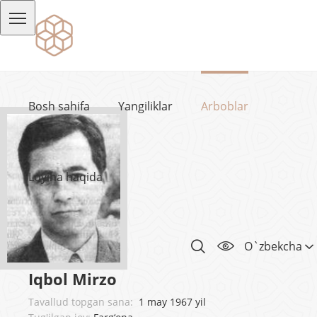
Bosh sahifa
Yangiliklar
Arboblar
Loyiha haqida
O`zbekcha
Iqbol Mirzo
Tavallud topgan sana:
1 may 1967 yil