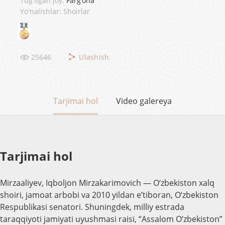
Tug'ilgan joy:
Farg‘ona
Yo'nalishlar: Shoirlar
25646
Ulashish
Tarjimai hol
Video galereya
Tarjimai hol
Mirzaaliyev, Iqboljon Mirzakarimovich — O‘zbekiston xalq
shoiri, jamoat arbobi va 2010 yildan e’tiboran, O‘zbekiston
Respublikasi senatori. Shuningdek, milliy estrada
taraqqiyoti jamiyati uyushmasi raisi, “Assalom O‘zbekiston”