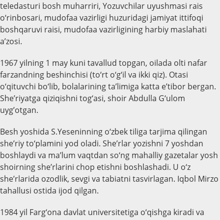
teledasturi bosh muharriri, Yozuvchilar uyushmasi rais
o‘rinbosari, mudofaa vazirligi huzuridagi jamiyat ittifoqi
boshqaruvi raisi, mudofaa vazirligining harbiy maslahati
a’zosi.
1967 yilning 1 may kuni tavallud topgan, oilada olti nafar
farzandning beshinchisi (to‘rt o‘g‘il va ikki qiz). Otasi
o‘qituvchi bo‘lib, bolalarining ta’limiga katta e’tibor bergan.
She’riyatga qiziqishni tog‘asi, shoir Abdulla G‘ulom
uyg’otgan.
Besh yoshida S.Yeseninning o‘zbek tiliga tarjima qilingan
she’riy to‘plamini yod oladi. She’rlar yozishni 7 yoshdan
boshlaydi va ma’lum vaqtdan so‘ng mahalliy gazetalar yosh
shoirning she’rlarini chop etishni boshlashadi. U o‘z
she’rlarida ozodlik, sevgi va tabiatni tasvirlagan. Iqbol Mirzo
tahallusi ostida ijod qilgan.
1984 yil Farg‘ona davlat universitetiga o‘qishga kiradi va