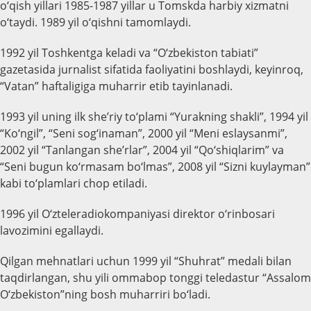
o‘qish yillari 1985-1987 yillar u Tomskda harbiy xizmatni
o‘taydi. 1989 yil o‘qishni tamomlaydi.
1992 yil Toshkentga keladi va “O‘zbekiston tabiati”
gazetasida jurnalist sifatida faoliyatini boshlaydi, keyinroq,
“Vatan” haftaligiga muharrir etib tayinlanadi.
1993 yil uning ilk she’riy to‘plami “Yurakning shakli”, 1994 yil
“Ko‘ngil”, “Seni sog‘inaman”, 2000 yil “Meni eslaysanmi”,
2002 yil “Tanlangan she’rlar”, 2004 yil “Qo‘shiqlarim” va
“Seni bugun ko‘rmasam bo‘lmas”, 2008 yil “Sizni kuylayman”
kabi to‘plamlari chop etiladi.
1996 yil O‘zteleradiokompaniyasi direktor o‘rinbosari
lavozimini egallaydi.
Qilgan mehnatlari uchun 1999 yil “Shuhrat” medali bilan
taqdirlangan, shu yili ommabop tonggi teledastur “Assalom
O‘zbekiston”ning bosh muharriri bo‘ladi.