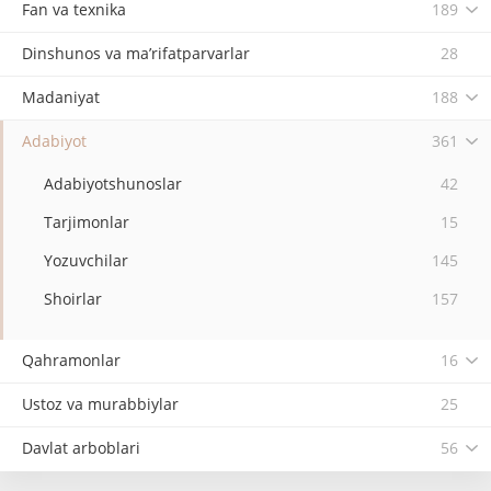
Fan va texnika
189
Dinshunos va ma’rifatparvarlar
28
Madaniyat
188
Adabiyot
361
Adabiyotshunoslar
42
Tarjimonlar
15
Yozuvchilar
145
Shoirlar
157
Qahramonlar
16
Ustoz va murabbiylar
25
Davlat arboblari
56