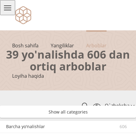
Bosh sahifa
Yangiliklar
Arboblar
39 yo'nalishda 606 dan
ortiq arboblar
Loyiha haqida
O`zbekcha
Show all categories
Barcha yo'nalishlar
606