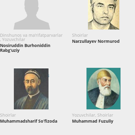
Dinshunos va ma’rifatparvarlar
Shoirlar
, Yozuvchilar
Narzullayev Normurod
Nosiruddin Burhoniddin
Rabg‘uziy
Shoirlar
Yozuvchilar, Shoirlar
Muhammadsharif So‘fizoda
Muhammad Fuzuliy