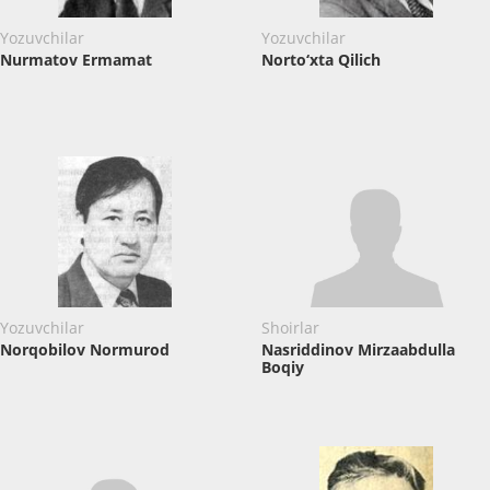
Yozuvchilar
Yozuvchilar
Nurmatov Ermamat
Norto‘xta Qilich
Yozuvchilar
Shoirlar
Norqobilov Normurod
Nasriddinov ​Mirzaabdulla
Boqiy