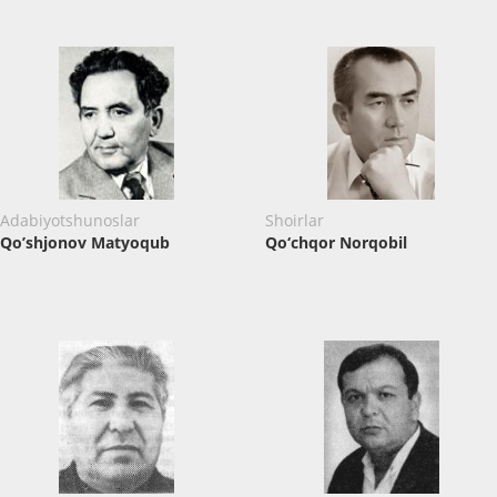
Adabiyotshunoslar
Shoirlar
Qo’shjonov Matyoqub
Qo‘chqor Norqobil