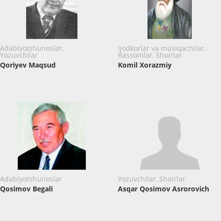
Adabiyotshunoslar,
Ijodkorlar va musiqachilar,
Yozuvchilar
Rassomlar, Shoirlar
Qoriyev Maqsud
Komil Xorazmiy
Adabiyotshunoslar
Yozuvchilar, Shoirlar
Qosimov Begali
Asqar Qosimov Asrorovich