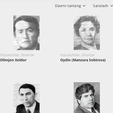
Davrni tanlang
Saralash
Yozuvchilar, Shoirlar
Yozuvchilar, Shoirlar
Olimjon Xoldor
Oydin (Manzura Sobirova)