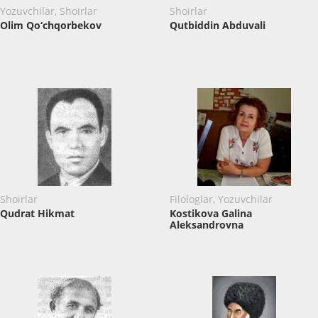
Yozuvchilar, Shoirlar
Shoirlar
Olim Qo‘chqorbekov
Qutbiddin Abduvali
Shoirlar
Filologlar, Yozuvchilar
Qudrat Hikmat
Kostikova Galina
Aleksandrovna