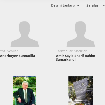
Davrni tanlang
Saralash
Yozuvchilar
Tarixchilar, Shoirlar
Anorboyev Sunnatilla
Amir Sayid Sharif Rahim
Samarkandi