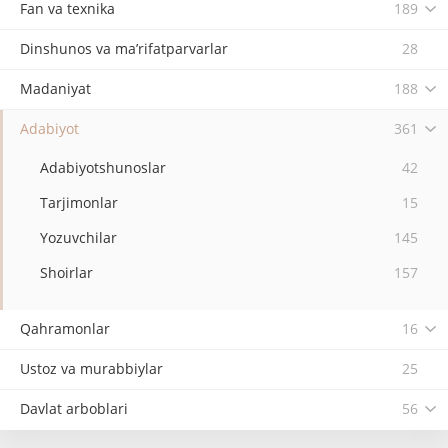
Fan va texnika
189
Dinshunos va ma’rifatparvarlar
28
Madaniyat
188
Adabiyot
361
Adabiyotshunoslar
42
Tarjimonlar
15
Yozuvchilar
145
Shoirlar
157
Qahramonlar
16
Ustoz va murabbiylar
25
Davlat arboblari
56