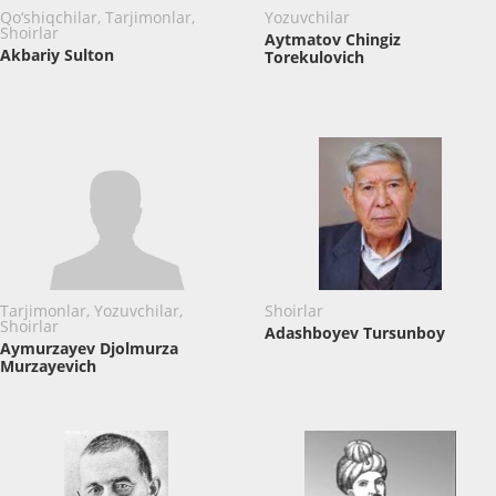
Qo‘shiqchilar, Tarjimonlar,
Yozuvchilar
Shoirlar
Aytmatov Chingiz
Akbariy Sulton
Torekulovich
Tarjimonlar, Yozuvchilar,
Shoirlar
Shoirlar
Adashboyev Tursunboy
Aymurzayev Djolmurza
Murzayevich