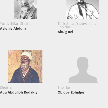
Yozuvchilar, Shoirlar
Tarixchilar, Yozuvchilar,
Shoirlar
Avloniy Abdulla
Abulg‘ozi
Shoirlar
Shoirlar
Abu Abdulloh Rudakiy
Obidov Zohidjon