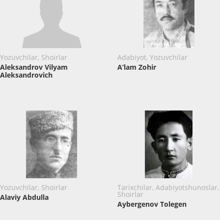
Yozuvchilar, Shoirlar
Adabiyot, Yozuvchilar
Aleksandrov Vilyam
A’lam Zohir
Aleksandrovich
Yozuvchilar, Shoirlar
Tarixchilar, Adabiyotshunoslar,
Shoirlar
Alaviy Abdulla
Aybergenov Tolegen