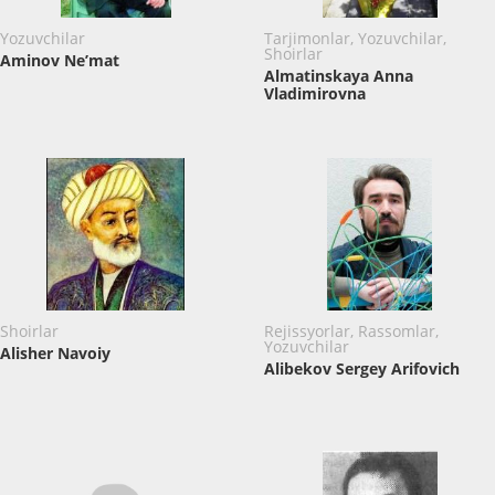
Yozuvchilar
Tarjimonlar, Yozuvchilar,
Shoirlar
Aminov Ne’mat
Almatinskaya Anna
Vladimirovna
Shoirlar
Rejissyorlar, Rassomlar,
Yozuvchilar
Alisher Navoiy
Alibekov Sergey Arifovich