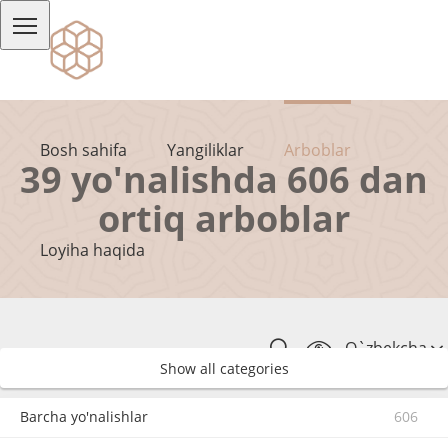
Bosh sahifa
Yangiliklar
Arboblar
39 yo'nalishda 606 dan
ortiq arboblar
Loyiha haqida
O`zbekcha
Show all categories
Barcha yo'nalishlar
606