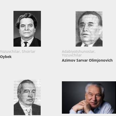
Yozuvchilar, Shoirlar
Adabiyotshunoslar,
Yozuvchilar
Oybek
Azimov Sarvar Olimjonovich