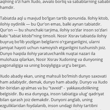
aqlning o‘zi ham Xudo, avvalo borliq va sabablarning sababi
hamdir.
Tabiatda aql u mavjud bo‘lgan tartib qonunida. Ilohiy kitob,
ilohiy oydinlik — bu Qur’on emas, balki aynan tabiatdir.
Qur’on — bu shunchaki tarjima, ilohiy so‘zlar inson so‘zlari
kabi “tabiat kitobi”ning timsoli. Nosir Xisrav tabiatda ilohiy
buyruq bo‘lib yozilgan belgilarni o‘rganganligini, ularni
jamiyat hayoti uchun namoyish etganligini tushunish joiz.
Dunyo haqida ilohiy yaratuvchanlik nuqtai nazari ila
mulohaza qilarkan, Nosir Xisrav Xudoning va dunyoning
yagonaligiga va uning boqiyligiga urg‘u bergan.
Xudo abadiy ekan, uning mahsuli bo‘lmish dunyo saxovati
ham adabiydir, demak, dunyo ham abadiy. Dunyo va Xudo
bir-biridan ajralmas va bu “tavxid” - yakkaxudolikning
belgisidir. Bu esa dunyoga, inson tabiatiga ulug‘ qadriyat
bilan qarash joiz demakdir. Dunyoni anglab, uning
ezguliklaridan foydalanib, inson undagi ilohiy tartibni