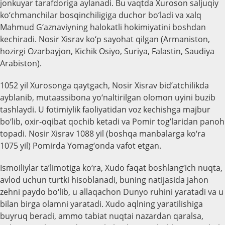
jonkuyar tarafdoriga aylanadi. Bu vaqtda Xuroson saljuqiy
ko‘chmanchilar bosqinchiligiga duchor bo‘ladi va xalq
Mahmud G‘aznaviyning halokatli hokimiyatini boshdan
kechiradi. Nosir Xisrav ko‘p sayohat qilgan (Armaniston,
hozirgi Ozarbayjon, Kichik Osiyo, Suriya, Falastin, Saudiya
Arabiston).
1052 yil Xurosonga qaytgach, Nosir Xisrav bid’atchilikda
ayblanib, mutaassibona yo‘naltirilgan olomon uyini buzib
tashlaydi. U fotimiylik faoliyatidan voz kechishga majbur
bo‘lib, oxir-oqibat qochib ketadi va Pomir tog’laridan panoh
topadi. Nosir Xisrav 1088 yil (boshqa manbalarga ko‘ra
1075 yil) Pomirda Yomag‘onda vafot etgan.
Ismoiliylar ta’limotiga ko‘ra, Xudo faqat boshlang‘ich nuqta,
avlod uchun turtki hisoblanadi, buning natijasida jahon
zehni paydo bo‘lib, u allaqachon Dunyo ruhini yaratadi va u
bilan birga olamni yaratadi. Xudo aqlning yaratilishiga
buyruq beradi, ammo tabiat nuqtai nazardan qaralsa,