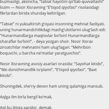
buzmasligi, aksincha, “tabiat hayotini qo‘llab-quvvatlashi”
lozim — Nosir Xisravning “E’tiqod qiyofasi” risolasidagi
fikrlardan birida shunday keltirilgan.
“Tabiat” ni yuksaltirish g‘oyasi insonning mehnat faoliyati,
uning hunarmandchilikdagi mashg‘ulotlarini ulug‘lash edi:
“Hunarmandlarga maqtovlar bo‘lsin! Hunarmandlarga
sharaflar bo‘lsin!”, - deya yozgan shoir. Nosir Xisrav
ziroatchilar mehnatini ham ulug‘lagan: “Mehribon
boquvchi, u barcha ne’matlar yaratguvchisi”.
Nosir Xisravning asosiy asarlari orasida: “Sayohat kitobi”,
“Ikki donishmandlik to‘plami”, “E’tiqod qiyofasi”, “Baxt
kitobi”.
Shuningdek, she’riy devon ham uning qalamiga mansub.
Aqlga ilm birla bergil ko‘mak,
Aql bu ilmga xaridor, demak.