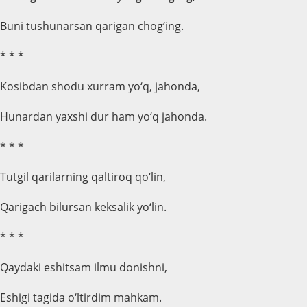
Buni tushunarsan qarigan chog‘ing.
* * *
Kosibdan shodu xurram yo‘q, jahonda,
Hunardan yaxshi dur ham yo‘q jahonda.
* * *
Tutgil qarilarning qaltiroq qo‘lin,
Qarigach bilursan keksalik yo‘lin.
* * *
Qaydaki eshitsam ilmu donishni,
Eshigi tagida o‘ltirdim mahkam.