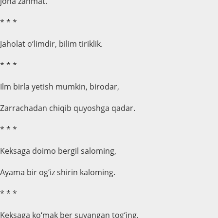
jona zahmat.
* * *
Jaholat o‘limdir, bilim tiriklik.
* * *
Ilm birla yetish mumkin, birodar,
Zarrachadan chiqib quyoshga qadar.
* * *
Keksaga doimo bergil saloming,
Ayama bir og‘iz shirin kaloming.
* * *
Keksaga ko‘mak ber suyangan tog‘ing,