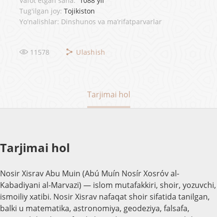
Vafot etgan sana:
1088 yil
Tug'ilgan joy:
Tojikiston
Yo'nalishlar: Dinshunos va ma’rifatparvarlar
11578
Ulashish
Tarjimai hol
Tarjimai hol
Nosir Xisrav Abu Muin (Abú Muín Nosír Xosróv al-
Kabadiyani al-Marvazi) — islom mutafakkiri, shoir, yozuvchi,
ismoiliy xatibi. Nosir Xisrav nafaqat shoir sifatida tanilgan,
balki u matematika, astronomiya, geodeziya, falsafa,