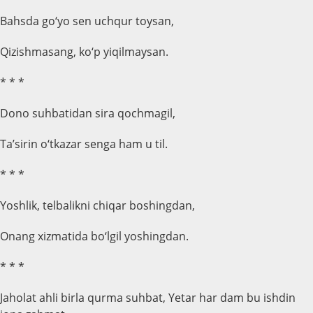
Bahsda go‘yo sen uchqur toysan,
Qizishmasang, ko‘p yiqilmaysan.
* * *
Dono suhbatidan sira qochmagil,
Ta’sirin o‘tkazar senga ham u til.
* * *
Yoshlik, telbalikni chiqar boshingdan,
Onang xizmatida bo‘lgil yoshingdan.
* * *
Jaholat ahli birla qurma suhbat, Yetar har dam bu ishdin