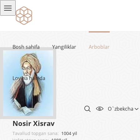
Bosh sahifa
Yangiliklar
Arboblar
Loyiha haqida
O`zbekcha
Nosir Xisrav
Tavallud topgan sana:
1004 yil