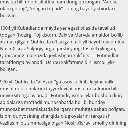
musiqa bilimdoni sifatida ham dong qozongan. “Adolat -
olam gultoji”, “izlagan topadi” - uning hayotiy shiorlari
bo‘lgan.
1004 yil Kubadianda mayda yer egasi oilasida tavallud
topgan (hozirgi Tojikiston). Balx va Marvda amaldor bo‘lib
xizmat qilgan. Qohirada o‘tkazgan uch yil hayoti davomida
Nosir Xisrav Saljuqiylarga qarshi yangi tashkil qilingan,
Qohiraning markazida joylashgan xalifalik — Fotimidlar
tarafdoriga aylanadi. Ushbu xalifatning dini ismoiliylik
bo‘lgan.
970 yil Qohirada “al Azxar”ga asos solinib, keyinchalik
musulmon olimlarini tayyorlovchi bosh musulmonchilik
universitetiga aylanadi. Fotimidiy ismoiliylar boshqa diniy
aqidalarga mo‘’tadil munosabatda bo‘lib, bunday
munosabat mamlakatda barqaror muhitga sabab bo‘lgan.
Islom dunyosining sharqida o‘z g‘oyalarini tarqatish
vazifasini o‘z zimmasiga olgan Nosir Xisrav ismoiliy dinining