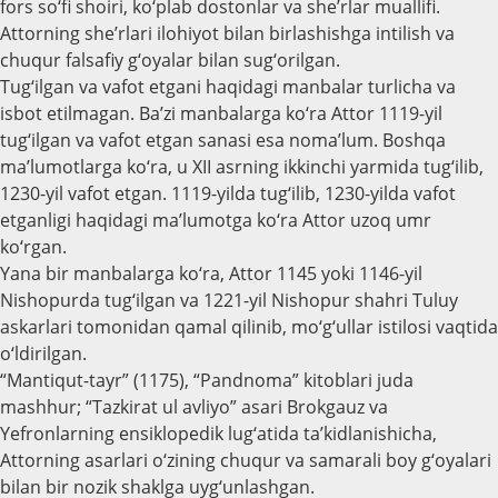
fors so‘fi shoiri, ko‘plab dostonlar va she’rlar muallifi.
Attorning she’rlari ilohiyot bilan birlashishga intilish va
chuqur falsafiy g‘oyalar bilan sug‘orilgan.
Tug‘ilgan va vafot etgani haqidagi manbalar turlicha va
isbot etilmagan. Ba’zi manbalarga ko‘ra Attor 1119-yil
tug‘ilgan va vafot etgan sanasi esa noma’lum. Boshqa
ma’lumotlarga ko‘ra, u XII asrning ikkinchi yarmida tug‘ilib,
1230-yil vafot etgan. 1119-yilda tug‘ilib, 1230-yilda vafot
etganligi haqidagi ma’lumotga ko‘ra Attor uzoq umr
ko‘rgan.
Yana bir manbalarga ko‘ra, Attor 1145 yoki 1146-yil
Nishopurda tug‘ilgan va 1221-yil Nishopur shahri Tuluy
askarlari tomonidan qamal qilinib, mo‘g‘ullar istilosi vaqtida
o‘ldirilgan.
“Mantiqut-tayr” (1175), “Pandnoma” kitoblari juda
mashhur; “Tazkirat ul avliyo” asari Brokgauz va
Yefronlarning ensiklopedik lug‘atida ta’kidlanishicha,
Attorning asarlari o‘zining chuqur va samarali boy g‘oyalari
bilan bir nozik shaklga uyg‘unlashgan.