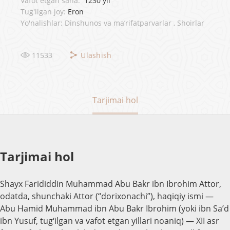
Vafot etgan sana:
1230 yil
Tug'ilgan joy:
Eron
Yo'nalishlar: Dinshunos va ma’rifatparvarlar , Shoirlar
11533
Ulashish
Tarjimai hol
Tarjimai hol
Shayx Farididdin Muhammad Abu Bakr ibn Ibrohim Attor,
odatda, shunchaki Attor (“dorixonachi”), haqiqiy ismi —
Abu Hamid Muhammad ibn Abu Bakr Ibrohim (yoki ibn Sa’d
ibn Yusuf, tug‘ilgan va vafot etgan yillari noaniq) — XII asr