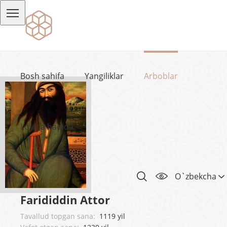
Bosh sahifa
Yangiliklar
Arboblar
Loyiha haqida
O`zbekcha
Farididdin Attor
Tavallud topgan sana:
1119 yil