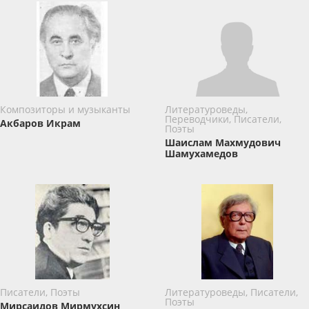
Композиторы и музыканты
Литературоведы,
Переводчики, Писатели,
Акбаров Икрам
Поэты
Шаислам Махмудович
Шамухамедов
Писатели, Поэты
Литературоведы, Писатели,
Поэты
Мирсаидов Мирмухсин