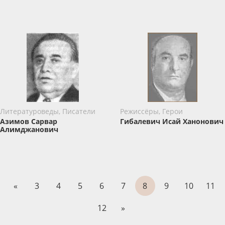
Литературоведы, Писатели
Режиссёры, Герои
Азимов Сарвар
Гибалевич Исай Ханонович
Алимджанович
«
3
4
5
6
7
8
9
10
11
12
»