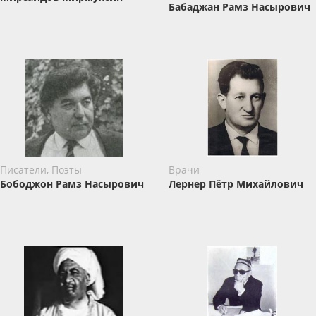
Бабаджан Рамз Насырович
Писатели, Поэты
Врачи
Бободжон Рамз Насырович
Лернер Пётр Михайлович