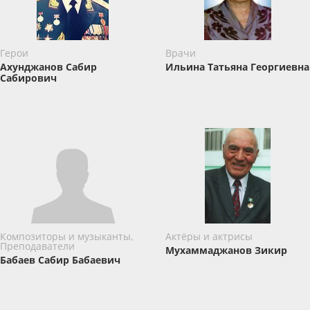
Герои
Врачи
Ахунджанов Сабир
Ильина Татьяна Георгиевна
Сабирович
Композиторы и музыканты,
Актёры и актрисы
Преподаватели
Мухаммаджанов Зикир
Бабаев Сабир Бабаевич