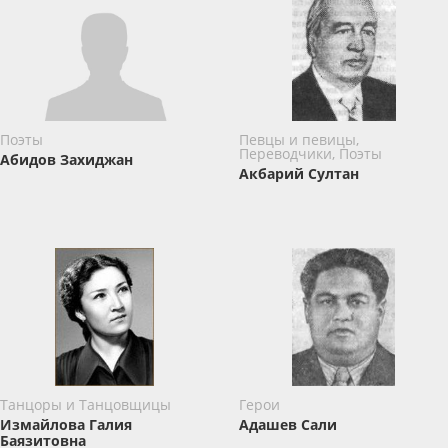
Поэты
Певцы и певицы,
Переводчики, Поэты
Абидов Захиджан
Акбарий Султан
Танцоры и Танцовщицы
Герои
Измайлова Галия
Адашев Сали
Баязитовна