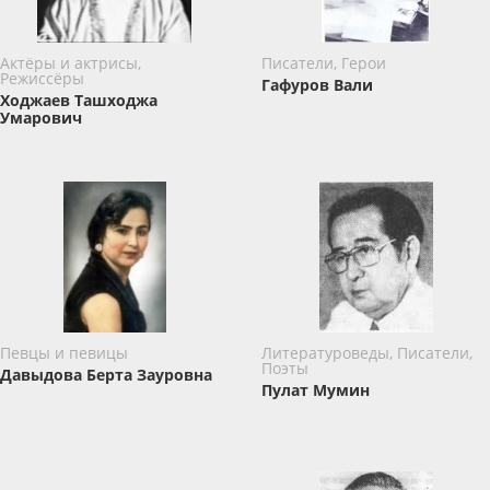
Актёры и актрисы,
Писатели, Герои
Режиссёры
Гафуров Вали
Ходжаев Ташходжа
Умарович
Певцы и певицы
Литературоведы, Писатели,
Поэты
Давыдова Берта Зауровна
Пулат Мумин