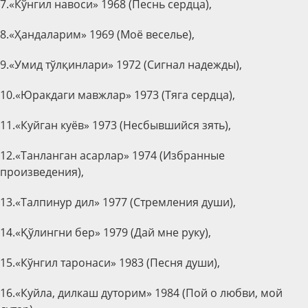
7.«Кўнгил навоси» 1968 (Песнь сердца),
8.«Ҳандаларим» 1969 (Моё веселье),
9.«Умид тўлқинлари» 1972 (Сигнал надежды),
10.«Юракдаги мавжлар» 1973 (Тяга сердца),
11.«Куйган куёв» 1973 (Несбывшийся зять),
12.«Танланган асарлар» 1974 (Избранные
произведения),
13.«Талпинур дил» 1977 (Стремления души),
14.«Қўлингни бер» 1979 (Дай мне руку),
15.«Кўнгил таронаси» 1983 (Песня души),
16.«Куйла, дилкаш дуторим» 1984 (Пой о любви, мой